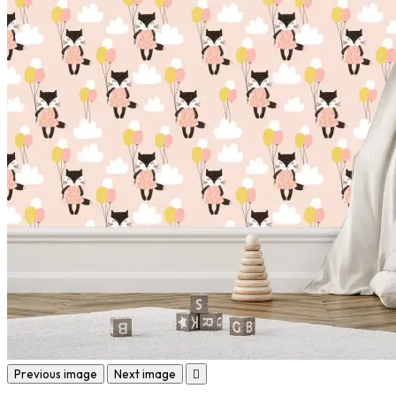
Previous image
Next image
