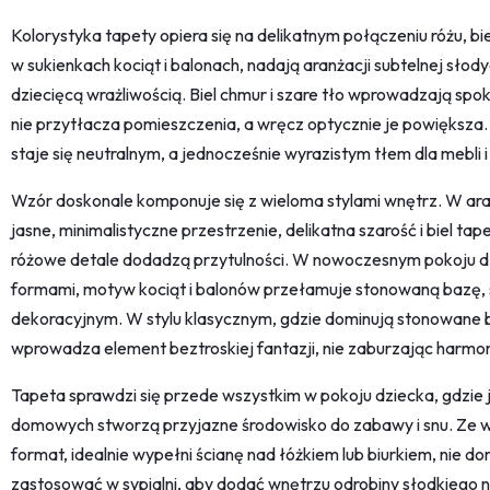
Kolorystyka tapety opiera się na delikatnym połączeniu różu, bi
w sukienkach kociąt i balonach, nadają aranżacji subtelnej słody
dziecięcą wrażliwością. Biel chmur i szare tło wprowadzają spok
nie przytłacza pomieszczenia, a wręcz optycznie je powiększa.
staje się neutralnym, a jednocześnie wyrazistym tłem dla mebli 
Wzór doskonale komponuje się z wieloma stylami wnętrz. W aran
jasne, minimalistyczne przestrzenie, delikatna szarość i biel tap
różowe detale dodadzą przytulności. W nowoczesnym pokoju dz
formami, motyw kociąt i balonów przełamuje stonowaną bazę, 
dekoracyjnym. W stylu klasycznym, gdzie dominują stonowane b
wprowadza element beztroskiej fantazji, nie zaburzając harmon
Tapeta sprawdzi się przede wszystkim w pokoju dziecka, gdzie 
domowych stworzą przyjazne środowisko do zabawy i snu. Ze wz
format, idealnie wypełni ścianę nad łóżkiem lub biurkiem, nie d
zastosować w sypialni, aby dodać wnętrzu odrobiny słodkiego nas