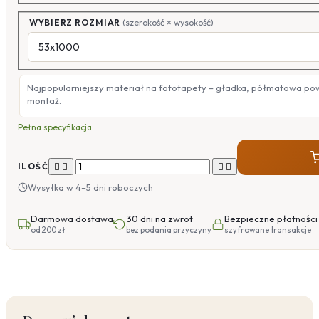
WYBIERZ ROZMIAR
(szerokość × wysokość)
Najpopularniejszy materiał na fototapety – gładka, półmatowa po
montaż.
Pełna specyfikacja




ILOŚĆ
Wysyłka w 4–5 dni roboczych
Darmowa dostawa
30 dni na zwrot
Bezpieczne płatności
od 200 zł
bez podania przyczyny
szyfrowane transakcje