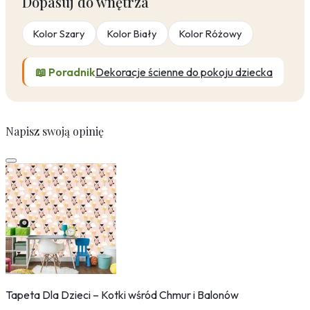
Dopasuj do wnętrza
Kolor Szary
Kolor Biały
Kolor Różowy
📖 Poradnik
Dekoracje ścienne do pokoju dziecka
Napisz swoją opinię
Tapeta Dla Dzieci – Kotki wśród Chmur i Balonów