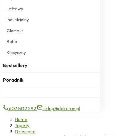
Loftowy
Industrialny
Glamour
Boho
Klasyczny
Bestsellery
Poradnik
607 802 292
sklep@dekoran.pl
Home
Tapety
Dziecięce