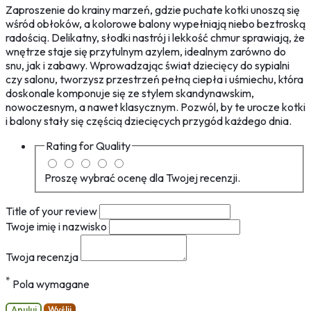
Zaproszenie do krainy marzeń, gdzie puchate kotki unoszą się
wśród obłoków, a kolorowe balony wypełniają niebo beztroską
radością. Delikatny, słodki nastrój i lekkość chmur sprawiają, że
wnętrze staje się przytulnym azylem, idealnym zarówno do
snu, jak i zabawy. Wprowadzając świat dziecięcy do sypialni
czy salonu, tworzysz przestrzeń pełną ciepła i uśmiechu, która
doskonale komponuje się ze stylem skandynawskim,
nowoczesnym, a nawet klasycznym. Pozwól, by te urocze kotki
i balony stały się częścią dziecięcych przygód każdego dnia.
Rating for
Quality
Proszę wybrać ocenę dla Twojej recenzji.
Title of your review
Twoje imię i nazwisko
Twoja recenzja
*
Pola wymagane
Anuluj
Wyślij