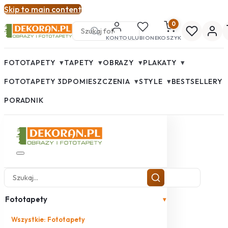
Skip to main content
0
KONTO
ULUBIONE
KOSZYK
▾
▾
▾
▾
FOTOTAPETY
TAPETY
OBRAZY
PLAKATY
▾
▾
FOTOTAPETY 3D
POMIESZCZENIA
STYLE
BESTSELLERY
PORADNIK
Fototapety
▾
Wszystkie: Fototapety