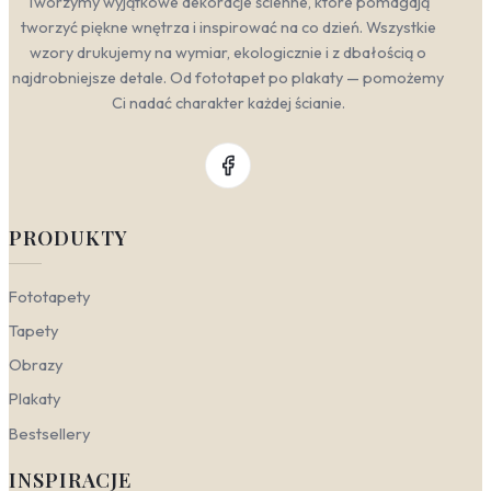
Tworzymy wyjątkowe dekoracje ścienne, które pomagają
tworzyć piękne wnętrza i inspirować na co dzień. Wszystkie
wzory drukujemy na wymiar, ekologicznie i z dbałością o
najdrobniejsze detale. Od fototapet po plakaty — pomożemy
Ci nadać charakter każdej ścianie.
PRODUKTY
Fototapety
Tapety
Obrazy
Plakaty
Bestsellery
INSPIRACJE