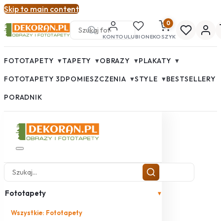
Skip to main content
0
KONTO
ULUBIONE
KOSZYK
▾
▾
▾
▾
FOTOTAPETY
TAPETY
OBRAZY
PLAKATY
▾
▾
FOTOTAPETY 3D
POMIESZCZENIA
STYLE
BESTSELLERY
PORADNIK
Fototapety
▾
Wszystkie: Fototapety