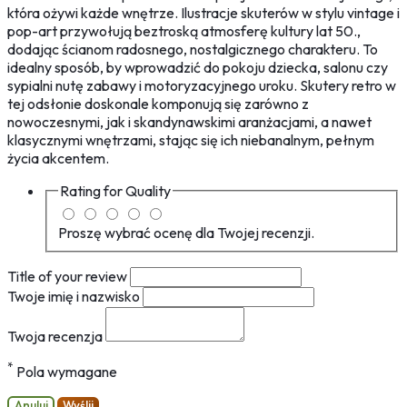
która ożywi każde wnętrze. Ilustracje skuterów w stylu vintage i
pop-art przywołują beztroską atmosferę kultury lat 50.,
dodając ścianom radosnego, nostalgicznego charakteru. To
idealny sposób, by wprowadzić do pokoju dziecka, salonu czy
sypialni nutę zabawy i motoryzacyjnego uroku. Skutery retro w
tej odsłonie doskonale komponują się zarówno z
nowoczesnymi, jak i skandynawskimi aranżacjami, a nawet
klasycznymi wnętrzami, stając się ich niebanalnym, pełnym
życia akcentem.
Rating for
Quality
Proszę wybrać ocenę dla Twojej recenzji.
Title of your review
Twoje imię i nazwisko
Twoja recenzja
*
Pola wymagane
Anuluj
Wyślij