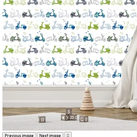
Previous image
Next image
