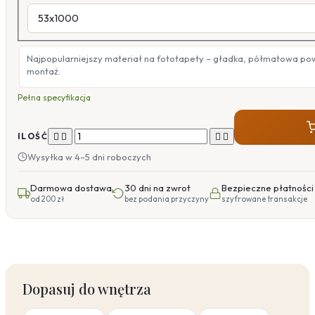
Najpopularniejszy materiał na fototapety – gładka, półmatowa po
montaż.
Pełna specyfikacja




ILOŚĆ
Wysyłka w 4–5 dni roboczych
Darmowa dostawa
30 dni na zwrot
Bezpieczne płatności
od 200 zł
bez podania przyczyny
szyfrowane transakcje
Dopasuj do wnętrza