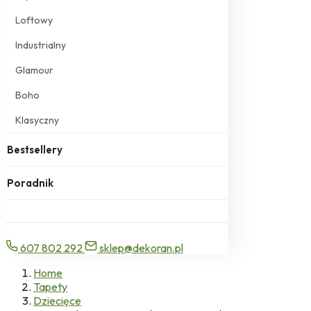
Loftowy
Industrialny
Glamour
Boho
Klasyczny
Bestsellery
Poradnik
607 802 292
sklep@dekoran.pl
Home
Tapety
Dziecięce