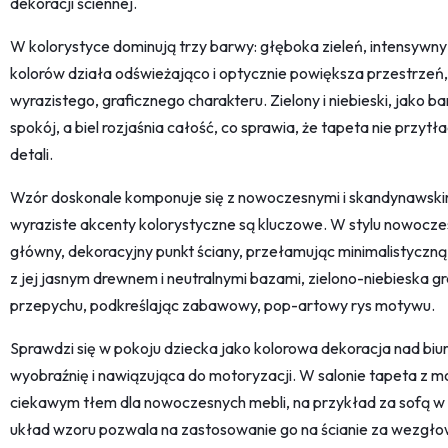
dekoracji ściennej.
W kolorystyce dominują trzy barwy: głęboka zieleń, intensywny n
kolorów działa odświeżająco i optycznie powiększa przestrzeń
wyrazistego, graficznego charakteru. Zielony i niebieski, jako
spokój, a biel rozjaśnia całość, co sprawia, że tapeta nie prz
detali.
Wzór doskonale komponuje się z nowoczesnymi i skandynawskimi
wyraziste akcenty kolorystyczne są kluczowe. W stylu nowocze
główny, dekoracyjny punkt ściany, przełamując minimalistyczną
z jej jasnym drewnem i neutralnymi bazami, zielono-niebieska 
przepychu, podkreślając zabawowy, pop-artowy rys motywu.
Sprawdzi się w pokoju dziecka jako kolorowa dekoracja nad biu
wyobraźnię i nawiązująca do motoryzacji. W salonie tapeta z 
ciekawym tłem dla nowoczesnych mebli, na przykład za sofą w 
układ wzoru pozwala na zastosowanie go na ścianie za wezgło