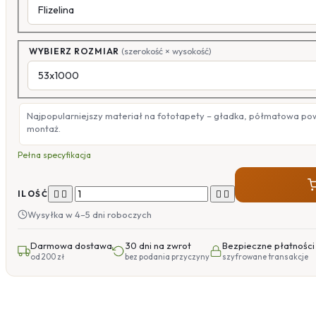
WYBIERZ ROZMIAR
(szerokość × wysokość)
Najpopularniejszy materiał na fototapety – gładka, półmatowa po
montaż.
Pełna specyfikacja




ILOŚĆ
Wysyłka w 4–5 dni roboczych
Darmowa dostawa
30 dni na zwrot
Bezpieczne płatności
od 200 zł
bez podania przyczyny
szyfrowane transakcje