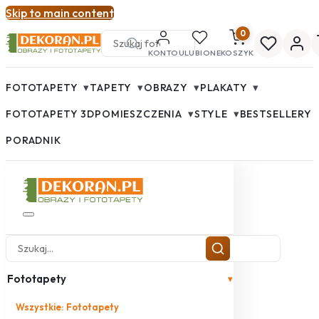
Skip to main content
0
KONTO
ULUBIONE
KOSZYK
▾
▾
▾
▾
FOTOTAPETY
TAPETY
OBRAZY
PLAKATY
▾
▾
FOTOTAPETY 3D
POMIESZCZENIA
STYLE
BESTSELLERY
PORADNIK
Fototapety
▾
Wszystkie: Fototapety