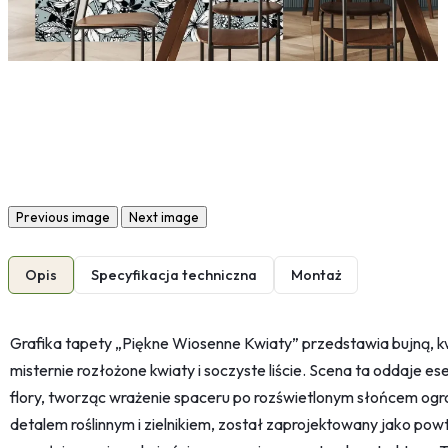
Previous image
Next image
Opis
Specyfikacja techniczna
Montaż
Grafika tapety „Piękne Wiosenne Kwiaty” przedstawia bujną, kwi
misternie rozłożone kwiaty i soczyste liście. Scena ta oddaje 
flory, tworząc wrażenie spaceru po rozświetlonym słońcem ogro
detalem roślinnym i zielnikiem, został zaprojektowany jako po