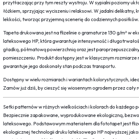
przytłaczając przy tym reszty wystroju. W sypialni poziomy uk
łóżkiem, sprzyjając wyciszeniu i relaksowi. W jadalni delikatny,
lekkości, tworząc przyjemną scenerię do codziennych posiłków.
Tapeta drukowana jest na flizelinie o gramaturze 130 g/m² w eko
lateksowego HP, która gwarantuje intensywność i długotrwałość
gładką, półmatową powierzchnią oraz jest paroprzepuszczalny
pomieszczeniu. Produkt dostępny jest w klasycznym rozmiarze 
gwarantuje jego doskonały stan podczas transportu.
Dostępny w wielu rozmiarach i wariantach kolorystycznych, ideal
Zamów już dziś, by cieszyć się wiosennym ogrodem przez cały r
Setki patternów w różnych wielkościach i kolorach do każdego po
Bezpiecznie zapakowane, wyprodukowane ekologiczną, bezwon
lateksowego. Podstawowym materiałem dla fototapet jest fliz
ekologicznej technologii druku lateksowego HP najwyższej jako