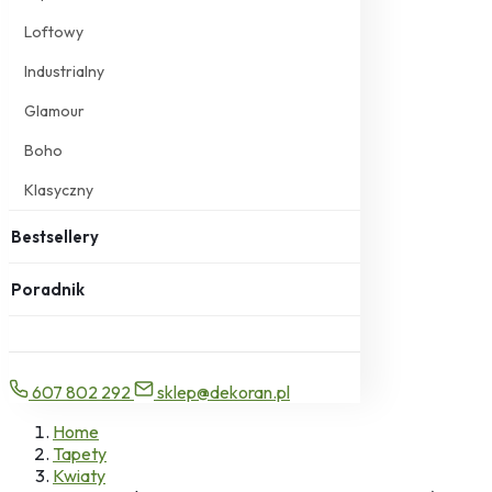
Loftowy
Industrialny
Glamour
Boho
Klasyczny
Bestsellery
Poradnik
607 802 292
sklep@dekoran.pl
Home
Tapety
Kwiaty