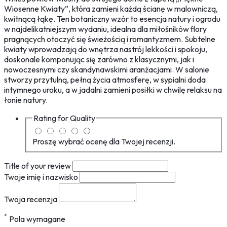
Wiosenne Kwiaty”, która zamieni każdą ścianę w malowniczą,
kwitnącą łąkę. Ten botaniczny wzór to esencja natury i ogrodu
w najdelikatniejszym wydaniu, idealna dla miłośników flory
pragnących otoczyć się świeżością i romantyzmem. Subtelne
kwiaty wprowadzają do wnętrza nastrój lekkości i spokoju,
doskonale komponując się zarówno z klasycznymi, jak i
nowoczesnymi czy skandynawskimi aranżacjami. W salonie
stworzy przytulną, pełną życia atmosferę, w sypialni doda
intymnego uroku, a w jadalni zamieni posiłki w chwilę relaksu na
łonie natury.
Rating for
Quality
Proszę wybrać ocenę dla Twojej recenzji.
Title of your review
Twoje imię i nazwisko
Twoja recenzja
*
Pola wymagane