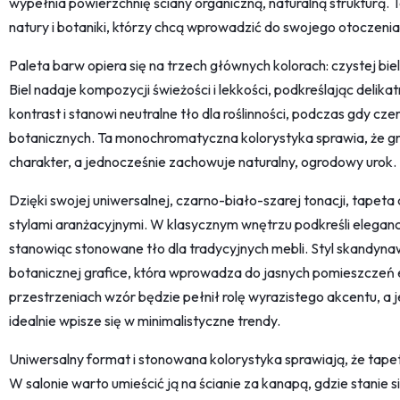
wypełnia powierzchnię ściany organiczną, naturalną strukturą. 
natury i botaniki, którzy chcą wprowadzić do swojego otoczenia
Paleta barw opiera się na trzech głównych kolorach: czystej bie
Biel nadaje kompozycji świeżości i lekkości, podkreślając delik
kontrast i stanowi neutralne tło dla roślinności, podczas gdy cz
botanicznych. Ta monochromatyczna kolorystyka sprawia, że gr
charakter, a jednocześnie zachowuje naturalny, ogrodowy urok.
Dzięki swojej uniwersalnej, czarno-biało-szarej tonacji, tapet
stylami aranżacyjnymi. W klasycznym wnętrzu podkreśli eleganc
stanowiąc stonowane tło dla tradycyjnych mebli. Styl skandynaws
botanicznej grafice, która wprowadza do jasnych pomieszczeń
przestrzeniach wzór będzie pełnił rolę wyrazistego akcentu, 
idealnie wpisze się w minimalistyczne trendy.
Uniwersalny format i stonowana kolorystyka sprawiają, że tape
W salonie warto umieścić ją na ścianie za kanapą, gdzie stanie s