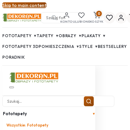
Skip to main content
0
KONTO
ULUBIONE
KOSZYK
▾
▾
▾
▾
FOTOTAPETY
TAPETY
OBRAZY
PLAKATY
▾
▾
FOTOTAPETY 3D
POMIESZCZENIA
STYLE
BESTSELLERY
PORADNIK
Fototapety
▾
Wszystkie: Fototapety