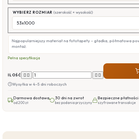
WYBIERZ ROZMIAR
(szerokość × wysokość)
Najpopularniejszy materiał na fototapety – gładka, półmatowa po
montaż.
Pełna specyfikacja




ILOŚĆ
Wysyłka w 4–5 dni roboczych
Darmowa dostawa
30 dni na zwrot
Bezpieczne płatności
od 200 zł
bez podania przyczyny
szyfrowane transakcje