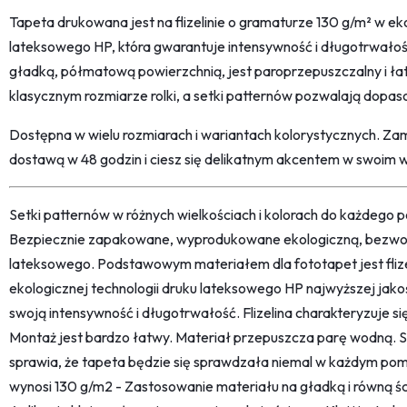
Tapeta drukowana jest na flizelinie o gramaturze 130 g/m² w eko
lateksowego HP, która gwarantuje intensywność i długotrwałość
gładką, półmatową powierzchnią, jest paroprzepuszczalny i ła
klasycznym rozmiarze rolki, a setki patternów pozwalają dopa
Dostępna w wielu rozmiarach i wariantach kolorystycznych. Za
dostawą w 48 godzin i ciesz się delikatnym akcentem w swoim 
Setki patternów w różnych wielkościach i kolorach do każdego po
Bezpiecznie zapakowane, wyprodukowane ekologiczną, bezwon
lateksowego. Podstawowym materiałem dla fototapet jest fliz
ekologicznej technologii druku lateksowego HP najwyższej jako
swoją intensywność i długotrwałość. Flizelina charakteryzuje s
Montaż jest bardzo łatwy. Materiał przepuszcza parę wodną. 
sprawia, że tapeta będzie się sprawdzała niemal w każdym pom
wynosi 130 g/m2 - Zastosowanie materiału na gładką i równą śc