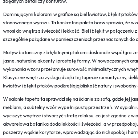
zbędnych detali czy konturów.
Dominującymi kolorami w grafice są biel kwiatów, błękit ptaków 
stonowanego wyrazu. Ta konkretna paleta barw sprawia, że wzór
wnosi do wnętrza świeżość i lekkość. Biel i błękit w połączeniu z
szczególnie pożądane w pomieszczeniach przeznaczonych do 
Motyw botaniczny z błękitnymi ptakami doskonale współgra ze 
jasne, naturalne akcenty i prostotę formy. W nowoczesnych ar
wykonania wzoru przełamuje surowość minimalistycznych wnętr
Klasyczne wnętrza zyskują dzięki tej tapecie romantyczny, delik
kwiatów i błękit ptaków podkreślają bliskość natury i swobodny 
W salonie tapeta ta sprawdzi się na ścianie za sofą, gdzie jej j
meblami, a subtelny wzór wypełni pustą przestrzeń. W sypialn
wyciszyć wnętrze i stworzyć strefę relaksu, co jest zgodne z 
akwarelowa botanika doda lekkości i świeżości, a w przedpokoj
poszerzy wąskie korytarze, wprowadzając do nich spokój i har