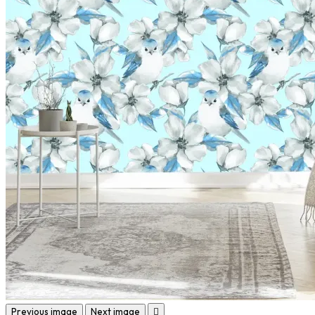
Previous image
Next image
