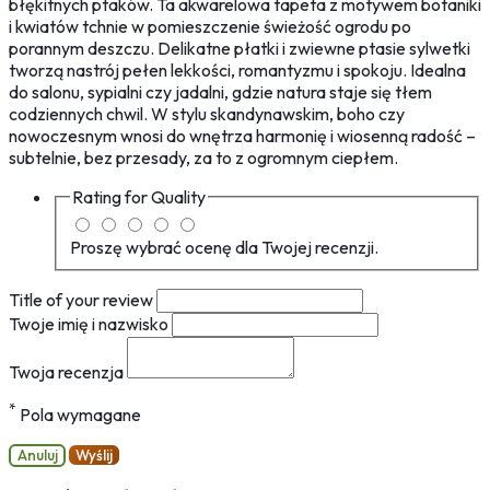
błękitnych ptaków. Ta akwarelowa tapeta z motywem botaniki
i kwiatów tchnie w pomieszczenie świeżość ogrodu po
porannym deszczu. Delikatne płatki i zwiewne ptasie sylwetki
tworzą nastrój pełen lekkości, romantyzmu i spokoju. Idealna
do salonu, sypialni czy jadalni, gdzie natura staje się tłem
codziennych chwil. W stylu skandynawskim, boho czy
nowoczesnym wnosi do wnętrza harmonię i wiosenną radość –
subtelnie, bez przesady, za to z ogromnym ciepłem.
Rating for
Quality
Proszę wybrać ocenę dla Twojej recenzji.
Title of your review
Twoje imię i nazwisko
Twoja recenzja
*
Pola wymagane
Anuluj
Wyślij