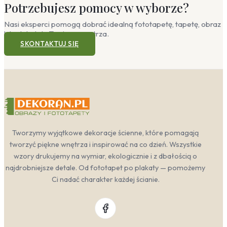
Potrzebujesz pomocy w wyborze?
Nasi eksperci pomogą dobrać idealną fototapetę, tapetę, obraz
lub plakat do Twojego wnętrza.
SKONTAKTUJ SIĘ
Tworzymy wyjątkowe dekoracje ścienne, które pomagają
tworzyć piękne wnętrza i inspirować na co dzień. Wszystkie
wzory drukujemy na wymiar, ekologicznie i z dbałością o
najdrobniejsze detale. Od fototapet po plakaty — pomożemy
Ci nadać charakter każdej ścianie.