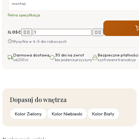
montaż.
Pełna specyfikacja




ILOŚĆ
Wysyłka w 4–5 dni roboczych
Darmowa dostawa
30 dni na zwrot
Bezpieczne płatności
od 200 zł
bez podania przyczyny
szyfrowane transakcje
Dopasuj do wnętrza
Kolor Zielony
Kolor Niebieski
Kolor Biały