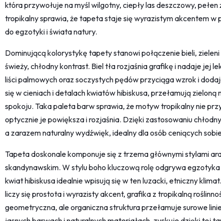
która przywołuje na myśl wilgotny, ciepły las deszczowy, pełen 
tropikalny sprawia, że tapeta staje się wyrazistym akcentem w
do egzotyki i świata natury.
Dominującą kolorystykę tapety stanowi połączenie bieli, zieleni 
świeży, chłodny kontrast. Biel tła rozjaśnia grafikę i nadaje jej 
liści palmowych oraz soczystych pędów przyciąga wzrok i dodaje
się w cieniach i detalach kwiatów hibiskusa, przełamują zielon
spokoju. Taka paleta barw sprawia, że motyw tropikalny nie pr
optycznie je powiększa i rozjaśnia. Dzięki zastosowaniu chłodn
a zarazem naturalny wydźwięk, idealny dla osób ceniących sobie
Tapeta doskonale komponuje się z trzema głównymi stylami ar
skandynawskim. W stylu boho kluczową rolę odgrywa egzotyka i
kwiat hibiskusa idealnie wpisują się w ten luzacki, etniczny kl
liczy się prostota i wyrazisty akcent, grafika z tropikalną roślinno
geometryczna, ale organiczna struktura przełamuje surowe linie
jasnych barwach i naturalnych materiałach, zyskuje dzięki tej tap