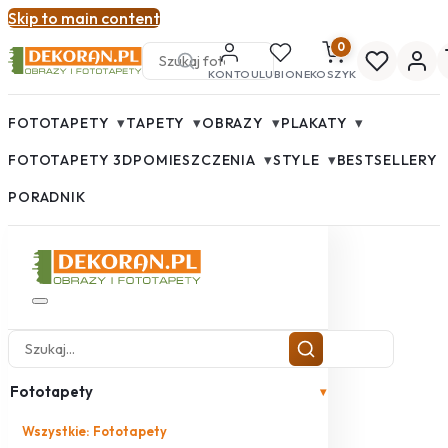
Skip to main content
0
KONTO
ULUBIONE
KOSZYK
▾
▾
▾
▾
FOTOTAPETY
TAPETY
OBRAZY
PLAKATY
▾
▾
FOTOTAPETY 3D
POMIESZCZENIA
STYLE
BESTSELLERY
PORADNIK
Fototapety
▾
Wszystkie: Fototapety