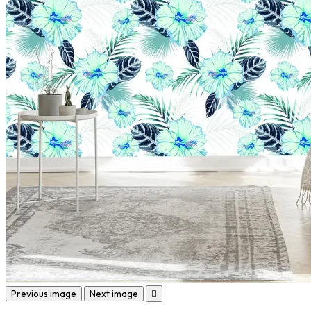
Previous image
Next image
