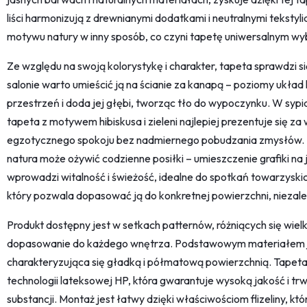
liści harmonizują z drewnianymi dodatkami i neutralnymi tekstyli
motywu natury w inny sposób, co czyni tapetę uniwersalnym wyb
Ze względu na swoją kolorystykę i charakter, tapeta sprawdzi się 
salonie warto umieścić ją na ścianie za kanapą – poziomy układ
przestrzeń i doda jej głębi, tworząc tło do wypoczynku. W sypia
tapeta z motywem hibiskusa i zieleni najlepiej prezentuje się 
egzotycznego spokoju bez nadmiernego pobudzania zmysłów. J
natura może ożywić codzienne posiłki – umieszczenie grafiki na 
wprowadzi witalność i świeżość, idealne do spotkań towarzyskic
który pozwala dopasować ją do konkretnej powierzchni, niezale
Produkt dostępny jest w setkach patternów, różniących się wielk
dopasowanie do każdego wnętrza. Podstawowym materiałem jes
charakteryzująca się gładką i półmatową powierzchnią. Tapeta
technologii lateksowej HP, która gwarantuje wysoką jakość i tr
substancji. Montaż jest łatwy dzięki właściwościom flizeliny, k