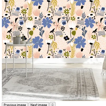
Previous image
Next image
