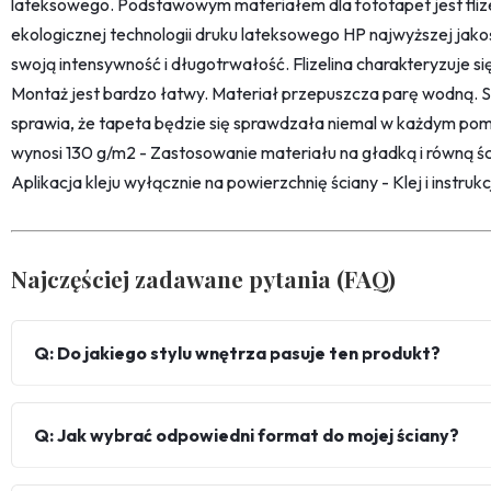
lateksowego. Podstawowym materiałem dla fototapet jest fliz
ekologicznej technologii druku lateksowego HP najwyższej jako
swoją intensywność i długotrwałość. Flizelina charakteryzuje s
Montaż jest bardzo łatwy. Materiał przepuszcza parę wodną. 
sprawia, że tapeta będzie się sprawdzała niemal w każdym pom
wynosi 130 g/m2 - Zastosowanie materiału na gładką i równą śc
Aplikacja kleju wyłącznie na powierzchnię ściany - Klej i instru
Najczęściej zadawane pytania (FAQ)
Q: Do jakiego stylu wnętrza pasuje ten produkt?
Q: Jak wybrać odpowiedni format do mojej ściany?