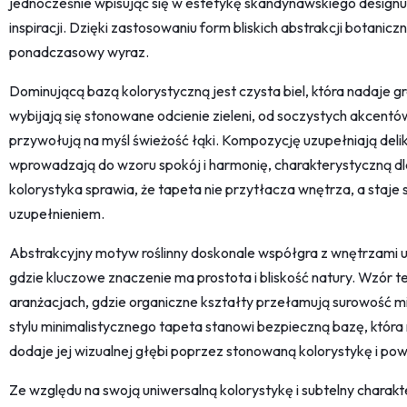
jednocześnie wpisując się w estetykę skandynawskiego designu
inspiracji. Dzięki zastosowaniu form bliskich abstrakcji botani
ponadczasowy wyraz.
Dominującą bazą kolorystyczną jest czysta biel, która nadaje graf
wybijają się stonowane odcienie zieleni, od soczystych akcentó
przywołują na myśl świeżość łąki. Kompozycję uzupełniają delik
wprowadzają do wzoru spokój i harmonię, charakterystyczną dl
kolorystyka sprawia, że tapeta nie przytłacza wnętrza, a staje 
uzupełnieniem.
Abstrakcyjny motyw roślinny doskonale współgra z wnętrzami 
gdzie kluczowe znaczenie ma prostota i bliskość natury. Wzór 
aranżacjach, gdzie organiczne kształty przełamują surowość m
stylu minimalistycznego tapeta stanowi bezpieczną bazę, która n
dodaje jej wizualnej głębi poprzez stonowaną kolorystykę i pow
Ze względu na swoją uniwersalną kolorystykę i subtelny charakte