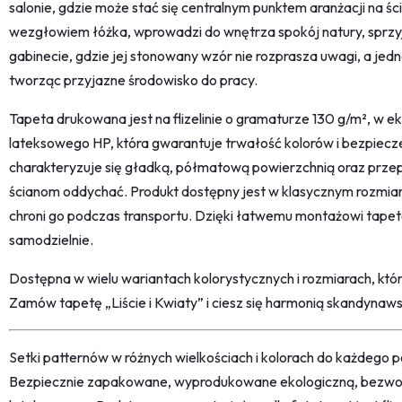
salonie, gdzie może stać się centralnym punktem aranżacji na śc
wezgłowiem łóżka, wprowadzi do wnętrza spokój natury, sprzyj
gabinecie, gdzie jej stonowany wzór nie rozprasza uwagi, a jedn
tworząc przyjazne środowisko do pracy.
Tapeta drukowana jest na flizelinie o gramaturze 130 g/m², w ek
lateksowego HP, która gwarantuje trwałość kolorów i bezpiec
charakteryzuje się gładką, półmatową powierzchnią oraz prz
ścianom oddychać. Produkt dostępny jest w klasycznym rozmiar
chroni go podczas transportu. Dzięki łatwemu montażowi tap
samodzielnie.
Dostępna w wielu wariantach kolorystycznych i rozmiarach, kt
Zamów tapetę „Liście i Kwiaty” i ciesz się harmonią skandyna
Setki patternów w różnych wielkościach i kolorach do każdego po
Bezpiecznie zapakowane, wyprodukowane ekologiczną, bezwon