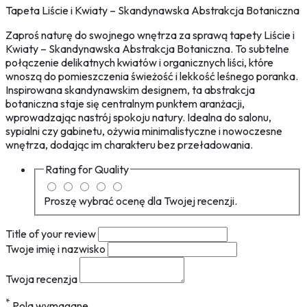
Tapeta Liście i Kwiaty – Skandynawska Abstrakcja Botaniczna
Zaproś naturę do swojnego wnętrza za sprawą tapety Liście i
Kwiaty – Skandynawska Abstrakcja Botaniczna. To subtelne
połączenie delikatnych kwiatów i organicznych liści, które
wnoszą do pomieszczenia świeżość i lekkość leśnego poranka.
Inspirowana skandynawskim designem, ta abstrakcja
botaniczna staje się centralnym punktem aranżacji,
wprowadzając nastrój spokoju natury. Idealna do salonu,
sypialni czy gabinetu, ożywia minimalistyczne i nowoczesne
wnętrza, dodając im charakteru bez przeładowania.
Rating for
Quality
Proszę wybrać ocenę dla Twojej recenzji.
Title of your review
Twoje imię i nazwisko
Twoja recenzja
*
Pola wymagane