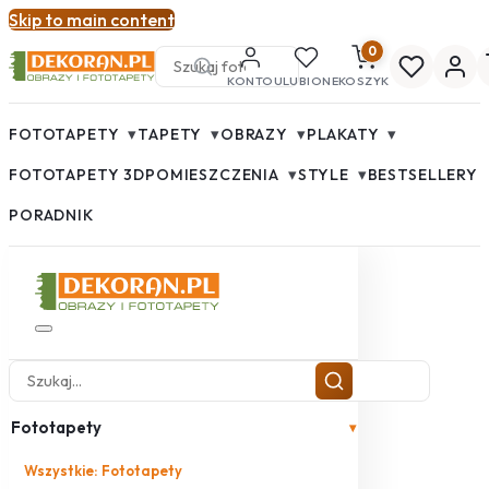
Skip to main content
0
KONTO
ULUBIONE
KOSZYK
▾
▾
▾
▾
FOTOTAPETY
TAPETY
OBRAZY
PLAKATY
▾
▾
FOTOTAPETY 3D
POMIESZCZENIA
STYLE
BESTSELLERY
PORADNIK
Fototapety
▾
Wszystkie: Fototapety