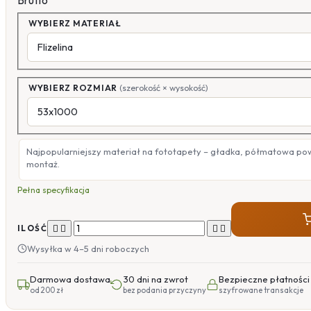
Brutto
WYBIERZ MATERIAŁ
WYBIERZ ROZMIAR
(szerokość × wysokość)
Najpopularniejszy materiał na fototapety – gładka, półmatowa po
montaż.
Pełna specyfikacja




ILOŚĆ
Wysyłka w 4–5 dni roboczych
Darmowa dostawa
30 dni na zwrot
Bezpieczne płatności
od 200 zł
bez podania przyczyny
szyfrowane transakcje