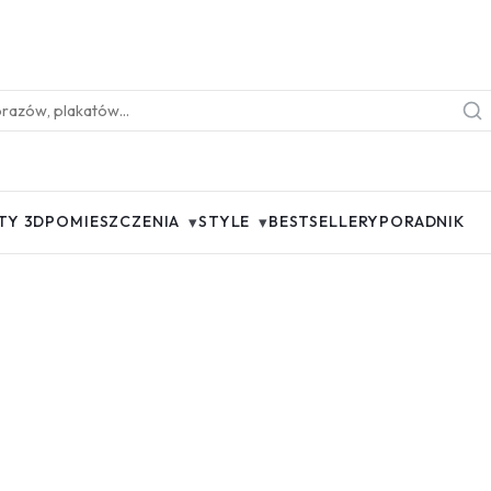
▾
▾
TY 3D
POMIESZCZENIA
STYLE
BESTSELLERY
PORADNIK