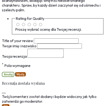
skandynawskim, dodając wnętrzu nieokiełznanego
charakteru. Spraw, by każdy dzień zaczynał się od uśmiechu i
szelestu palm.
Rating for
Quality
Proszę wybrać ocenę dla Twojej recenzji.
Title of your review
Twoje imię i nazwisko
Twoja recenzja
*
Pola wymagane
Anuluj
Wyślij
Recenzja została wysłana
Twój komentarz został dodany i będzie widoczny jak tylko
zatwierdzi go moderator.