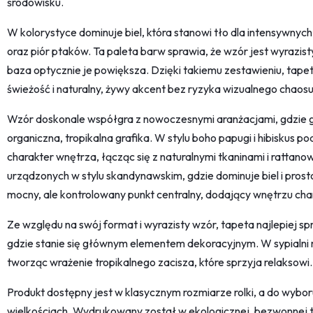
środowisku.
W kolorystyce dominuje biel, która stanowi tło dla intensywnych,
oraz piór ptaków. Ta paleta barw sprawia, że wzór jest wyrazisty
baza optycznie je powiększa. Dzięki takiemu zestawieniu, ta
świeżość i naturalny, żywy akcent bez ryzyka wizualnego chaosu
Wzór doskonale współgra z nowoczesnymi aranżacjami, gdzie
organiczna, tropikalna grafika. W stylu boho papugi i hibiskus 
charakter wnętrza, łącząc się z naturalnymi tkaninami i ratta
urządzonych w stylu skandynawskim, gdzie dominuje biel i prost
mocny, ale kontrolowany punkt centralny, dodający wnętrzu cha
Ze względu na swój format i wyrazisty wzór, tapeta najlepiej spr
gdzie stanie się głównym elementem dekoracyjnym. W sypialni m
tworząc wrażenie tropikalnego zacisza, które sprzyja relaksowi.
Produkt dostępny jest w klasycznym rozmiarze rolki, a do wybor
wielkościach. Wydrukowany został w ekologicznej, bezwonnej 