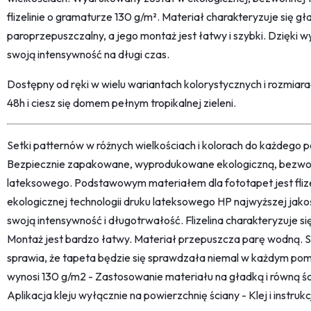
flizelinie o gramaturze 130 g/m². Materiał charakteryzuje się 
paroprzepuszczalny, a jego montaż jest łatwy i szybki. Dzięki w
swoją intensywność na długi czas.
Dostępny od ręki w wielu wariantach kolorystycznych i rozmia
48h i ciesz się domem pełnym tropikalnej zieleni.
Setki patternów w różnych wielkościach i kolorach do każdego po
Bezpiecznie zapakowane, wyprodukowane ekologiczną, bezwon
lateksowego. Podstawowym materiałem dla fototapet jest fliz
ekologicznej technologii druku lateksowego HP najwyższej jako
swoją intensywność i długotrwałość. Flizelina charakteryzuje s
Montaż jest bardzo łatwy. Materiał przepuszcza parę wodną. 
sprawia, że tapeta będzie się sprawdzała niemal w każdym pom
wynosi 130 g/m2 - Zastosowanie materiału na gładką i równą śc
Aplikacja kleju wyłącznie na powierzchnię ściany - Klej i instru