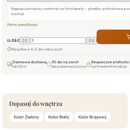
Najpopularniejszy materiał na fototapety – gładka, półmatowa po
montaż.
Pełna specyfikacja




ILOŚĆ
Wysyłka w 4–5 dni roboczych
Darmowa dostawa
30 dni na zwrot
Bezpieczne płatności
od 200 zł
bez podania przyczyny
szyfrowane transakcje
Dopasuj do wnętrza
Kolor Zielony
Kolor Biały
Kolor Brązowy