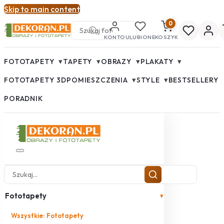
Skip to main content
0
KONTO
ULUBIONE
KOSZYK
▾
▾
▾
▾
FOTOTAPETY
TAPETY
OBRAZY
PLAKATY
▾
▾
FOTOTAPETY 3D
POMIESZCZENIA
STYLE
BESTSELLERY
PORADNIK
Fototapety
▾
Wszystkie: Fototapety