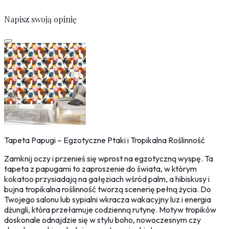
Napisz swoją opinię
Tapeta Papugi – Egzotyczne Ptaki i Tropikalna Roślinność
Zamknij oczy i przenieś się wprost na egzotyczną wyspę. Ta
tapeta z papugami to zaproszenie do świata, w którym
kokatoo przysiadają na gałęziach wśród palm, a hibiskusy i
bujna tropikalna roślinność tworzą scenerię pełną życia. Do
Twojego salonu lub sypialni wkracza wakacyjny luz i energia
dżungli, która przełamuje codzienną rutynę. Motyw tropików
doskonale odnajdzie się w stylu boho, nowoczesnym czy