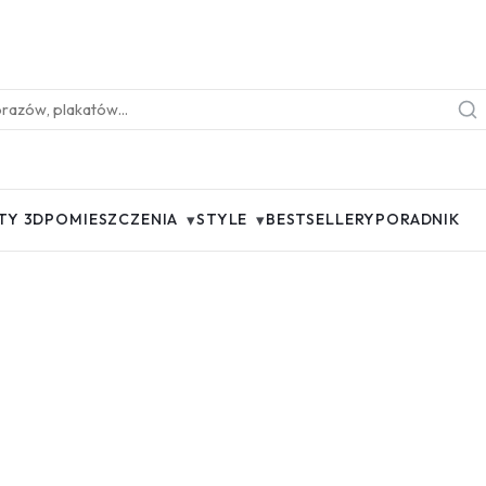
▾
▾
TY 3D
POMIESZCZENIA
STYLE
BESTSELLERY
PORADNIK