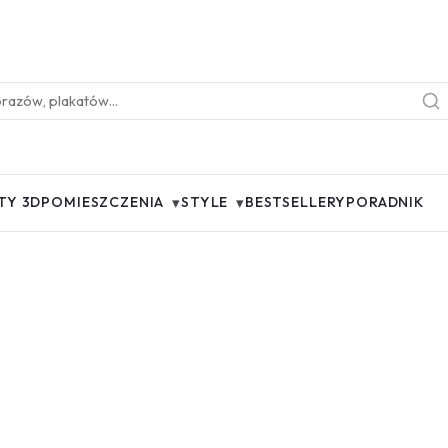
▾
▾
TY 3D
POMIESZCZENIA
STYLE
BESTSELLERY
PORADNIK