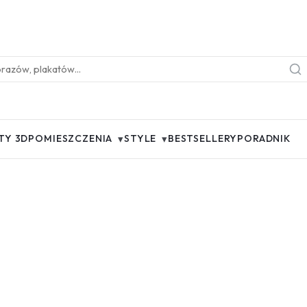
▾
▾
TY 3D
POMIESZCZENIA
STYLE
BESTSELLERY
PORADNIK