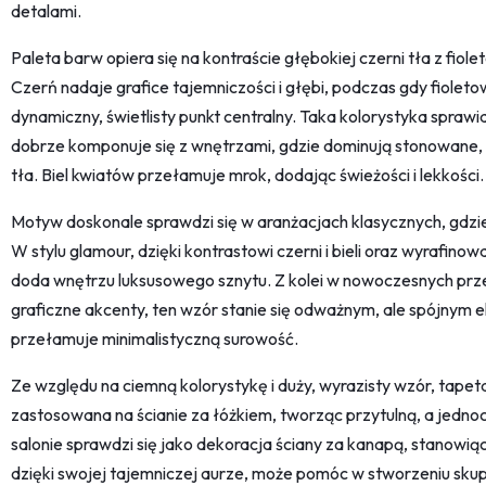
detalami.
Paleta barw opiera się na kontraście głębokiej czerni tła z fiol
Czerń nadaje grafice tajemniczości i głębi, podczas gdy fioletow
dynamiczny, świetlisty punkt centralny. Taka kolorystyka sprawia
dobrze komponuje się z wnętrzami, gdzie dominują stonowane, 
tła. Biel kwiatów przełamuje mrok, dodając świeżości i lekkości.
Motyw doskonale sprawdzi się w aranżacjach klasycznych, gdzie 
W stylu glamour, dzięki kontrastowi czerni i bieli oraz wyraf
doda wnętrzu luksusowego sznytu. Z kolei w nowoczesnych przes
graficzne akcenty, ten wzór stanie się odważnym, ale spójnym
przełamuje minimalistyczną surowość.
Ze względu na ciemną kolorystykę i duży, wyrazisty wzór, tapeta
zastosowana na ścianie za łóżkiem, tworząc przytulną, a jedno
salonie sprawdzi się jako dekoracja ściany za kanapą, stanowią
dzięki swojej tajemniczej aurze, może pomóc w stworzeniu skupi