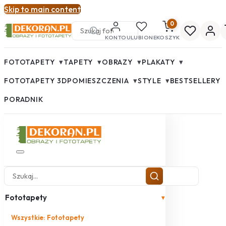
Skip to main content
0
KONTO
ULUBIONE
KOSZYK
▾
▾
▾
▾
FOTOTAPETY
TAPETY
OBRAZY
PLAKATY
▾
▾
FOTOTAPETY 3D
POMIESZCZENIA
STYLE
BESTSELLERY
PORADNIK
Fototapety
▾
Wszystkie: Fototapety