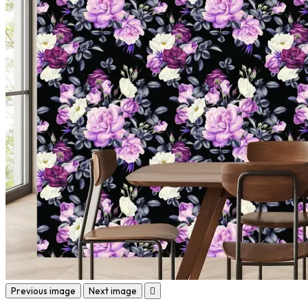
Previous image
Next image
