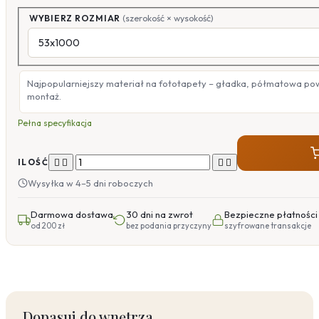
WYBIERZ ROZMIAR
(szerokość × wysokość)
Najpopularniejszy materiał na fototapety – gładka, półmatowa po
montaż.
Pełna specyfikacja




ILOŚĆ
Wysyłka w 4–5 dni roboczych
Darmowa dostawa
30 dni na zwrot
Bezpieczne płatności
od 200 zł
bez podania przyczyny
szyfrowane transakcje
Dopasuj do wnętrza