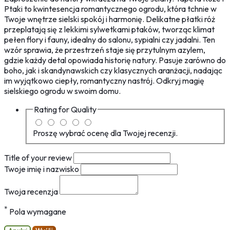
Ptaki to kwintesencja romantycznego ogrodu, która tchnie w
Twoje wnętrze sielski spokój i harmonię. Delikatne płatki róż
przeplatają się z lekkimi sylwetkami ptaków, tworząc klimat
pełen flory i fauny, idealny do salonu, sypialni czy jadalni. Ten
wzór sprawia, że przestrzeń staje się przytulnym azylem,
gdzie każdy detal opowiada historię natury. Pasuje zarówno do
boho, jak i skandynawskich czy klasycznych aranżacji, nadając
im wyjątkowo ciepły, romantyczny nastrój. Odkryj magię
sielskiego ogrodu w swoim domu.
Rating for
Quality
Proszę wybrać ocenę dla Twojej recenzji.
Title of your review
Twoje imię i nazwisko
Twoja recenzja
*
Pola wymagane