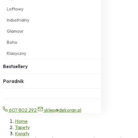
Loftowy
Industrialny
Glamour
Boho
Klasyczny
Bestsellery
Poradnik
607 802 292
sklep@dekoran.pl
Home
Tapety
Kwiaty