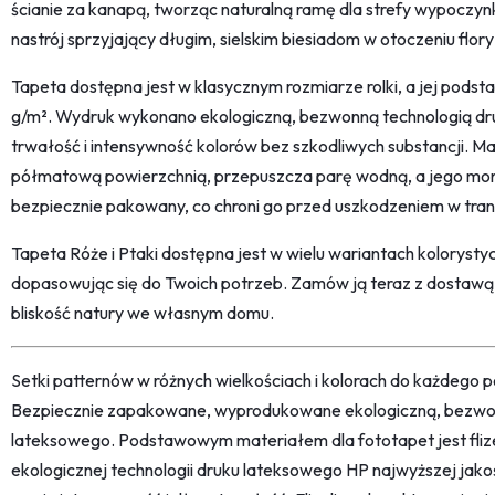
ścianie za kanapą, tworząc naturalną ramę dla strefy wypoczyn
nastrój sprzyjający długim, sielskim biesiadom w otoczeniu flory 
Tapeta dostępna jest w klasycznym rozmiarze rolki, a jej podst
g/m². Wydruk wykonano ekologiczną, bezwonną technologią dr
trwałość i intensywność kolorów bez szkodliwych substancji. Ma
półmatową powierzchnią, przepuszcza parę wodną, a jego monta
bezpiecznie pakowany, co chroni go przed uszkodzeniem w tran
Tapeta Róże i Ptaki dostępna jest w wielu wariantach kolorystyc
dopasowując się do Twoich potrzeb. Zamów ją teraz z dostawą w 
bliskość natury we własnym domu.
Setki patternów w różnych wielkościach i kolorach do każdego po
Bezpiecznie zapakowane, wyprodukowane ekologiczną, bezwon
lateksowego. Podstawowym materiałem dla fototapet jest fliz
ekologicznej technologii druku lateksowego HP najwyższej jako