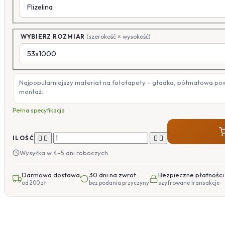
WYBIERZ ROZMIAR
(szerokość × wysokość)
Najpopularniejszy materiał na fototapety – gładka, półmatowa po
montaż.
Pełna specyfikacja




ILOŚĆ
Wysyłka w 4–5 dni roboczych
Darmowa dostawa
30 dni na zwrot
Bezpieczne płatności
od 200 zł
bez podania przyczyny
szyfrowane transakcje