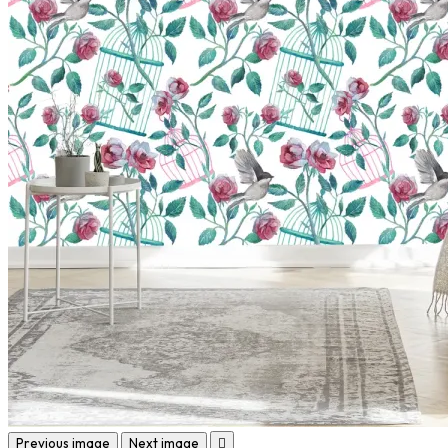
Previous image
Next image
