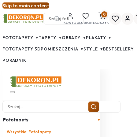
Skip to main content
0
KONTO
ULUBIONE
KOSZYK
▾
▾
▾
▾
FOTOTAPETY
TAPETY
OBRAZY
PLAKATY
▾
▾
FOTOTAPETY 3D
POMIESZCZENIA
STYLE
BESTSELLERY
PORADNIK
Fototapety
▾
Wszystkie: Fototapety