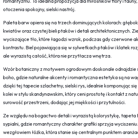
romantyzmu. To idealna propozycja dla miłośników flory i faun
otoczenia spokojny, sielski nastrój.
Paleta barw opiera się na trzech dominujących kolorach: głębokiej
kwiatów oraz czystej bieli ptaków i detali architektonicznych. Zi
wyciszające tło, które łagodzi wzrok, podczas gdy czerwone a
kontrastu. Biel pojawiająca się w sylwetkach ptaków i klatek r
ale wyrazistą całość, która nie przytłacza wnętrza.
Wzór botaniczny z motywem ogrodowym doskonale odnajdzie s
boho, gdzie naturalne akcenty i romantyczna estetyka są na wa
dzięki tej tapecie szlachetny, sielski rys, idealnie komponując s
kolei w stylu skandynawskim, który ceni prostotę i kontakt z n
surowość przestrzeni, dodając jej miękkości i przytulności.
Ze względu na bogactwo detali i wyrazistą kolorystykę, tapeta Ró
sypialni, gdzie romantyczny charakter grafiki sprzyja wyciszeni
wezgłowiem łóżka, która stanie się centralnym punktem aranżacj