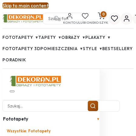
Skip to main content
0
KONTO
ULUBIONE
KOSZYK
▾
▾
▾
▾
FOTOTAPETY
TAPETY
OBRAZY
PLAKATY
▾
▾
FOTOTAPETY 3D
POMIESZCZENIA
STYLE
BESTSELLERY
PORADNIK
Fototapety
▾
Wszystkie: Fototapety