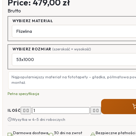
Price:
479,00 zł
Brutto
WYBIERZ MATERIAŁ
WYBIERZ ROZMIAR
(szerokość × wysokość)
Najpopularniejszy materiał na fototapety – gładka, półmatowa po
montaż.
Pełna specyfikacja




ILOŚĆ
Wysyłka w 4–5 dni roboczych
Darmowa dostawa
30 dni na zwrot
Bezpieczne płatności