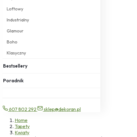
Loftowy
Industrialny
Glamour
Boho
Klasyczny
Bestsellery
Poradnik
607 802 292
sklep@dekoran.pl
Home
Tapety
Kwiaty