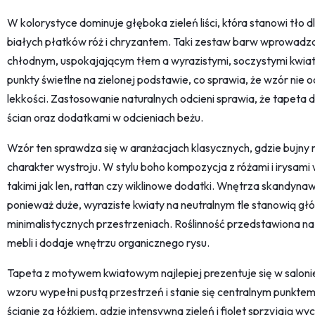
W kolorystyce dominuje głęboka zieleń liści, która stanowi tło 
białych płatków róż i chryzantem. Taki zestaw barw wprowadz
chłodnym, uspokajającym tłem a wyrazistymi, soczystymi kwiatami
punkty świetlne na zielonej podstawie, co sprawia, że wzór nie 
lekkości. Zastosowanie naturalnych odcieni sprawia, że tapeta
ścian oraz dodatkami w odcieniach beżu.
Wzór ten sprawdza się w aranżacjach klasycznych, gdzie bujny
charakter wystroju. W stylu boho kompozycja z różami i irysami
takimi jak len, rattan czy wiklinowe dodatki. Wnętrza skandyna
ponieważ duże, wyraziste kwiaty na neutralnym tle stanowią gł
minimalistycznych przestrzeniach. Roślinność przedstawiona n
mebli i dodaje wnętrzu organicznego rysu.
Tapeta z motywem kwiatowym najlepiej prezentuje się w salonie 
wzoru wypełni pustą przestrzeń i stanie się centralnym punktem 
ścianie za łóżkiem, gdzie intensywna zieleń i fiolet sprzyjają 