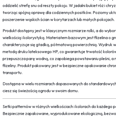
oddzielić strefę snu od reszty pokoju. W jadalni bukiet róż i c
tworząc spójną oprawę dla codziennych posiłków. Poziomy uk
poszerzenie wąskich ścian w korytarzach lub małych pokojach.
Produkt dostępny jest w klasycznym rozmiarze rolki, a do wyboru
wielkością i kolorystyką. Materiałem bazowym jest flizelina o g
charakteryzuje się gładką, półmatową powierzchnią. Wydruk 
metodą druku lateksowego HP, co gwarantuje trwałość koloró
przepuszcza parę wodną, co zapobiega powstawaniu pleśni, a mon
flizeliny. Produkt pakowany jest w bezpieczne opakowanie chr
transportu.
Dostępna w wielu rozmiarach dopasowanych do standardowych 
ciesz się świeżością ogrodu w swoim domu.
Setki patternów w różnych wielkościach i kolorach do każdego po
Bezpiecznie zapakowane, wyprodukowane ekologiczną, bezwon