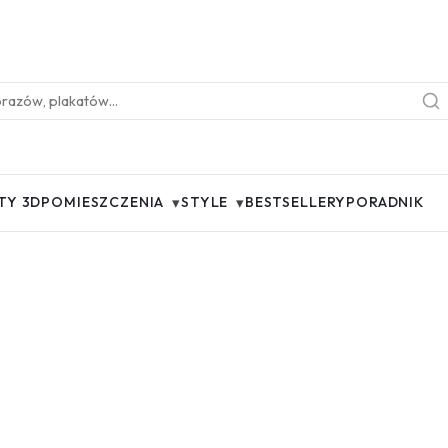
▾
▾
TY 3D
POMIESZCZENIA
STYLE
BESTSELLERY
PORADNIK