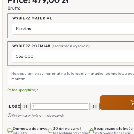
Brutto
WYBIERZ MATERIAŁ
WYBIERZ ROZMIAR
(szerokość × wysokość)
Najpopularniejszy materiał na fototapety – gładka, półmatowa po
montaż.
Pełna specyfikacja




ILOŚĆ
Wysyłka w 4–5 dni roboczych
Darmowa dostawa
30 dni na zwrot
Bezpieczne płatności
od 200 zł
bez podania przyczyny
szyfrowane transakcje