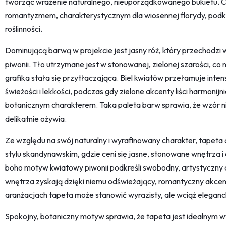
tworząc wrażenie naturalnego, nieuporządkowanego bukietu. 
romantyzmem, charakterystycznym dla wiosennej florydy, podkr
roślinności.
Dominującą barwą w projekcie jest jasny róż, który przechodzi w
piwonii. Tło utrzymane jest w stonowanej, zielonej szarości, co 
grafika stała się przytłaczająca. Biel kwiatów przełamuje int
świeżości i lekkości, podczas gdy zielone akcenty liści harmonijn
botanicznym charakterem. Taka paleta barw sprawia, że wzór ni
delikatnie ożywia.
Ze względu na swój naturalny i wyrafinowany charakter, tapeta
stylu skandynawskim, gdzie ceni się jasne, stonowane wnętrza i
boho motyw kwiatowy piwonii podkreśli swobodny, artystyczny 
wnętrza zyskają dzięki niemu odświeżający, romantyczny akcen
aranżacjach tapeta może stanowić wyrazisty, ale wciąż elegancki
Spokojny, botaniczny motyw sprawia, że tapeta jest idealnym wy