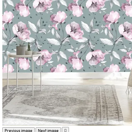
Previous image
Next image
