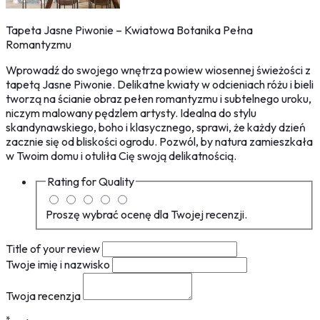
Tapeta Jasne Piwonie – Kwiatowa Botanika Pełna
Romantyzmu
Wprowadź do swojego wnętrza powiew wiosennej świeżości z
tapetą Jasne Piwonie. Delikatne kwiaty w odcieniach różu i bieli
tworzą na ścianie obraz pełen romantyzmu i subtelnego uroku,
niczym malowany pędzlem artysty. Idealna do stylu
skandynawskiego, boho i klasycznego, sprawi, że każdy dzień
zacznie się od bliskości ogrodu. Pozwól, by natura zamieszkała
w Twoim domu i otuliła Cię swoją delikatnością.
Rating for
Quality
Proszę wybrać ocenę dla Twojej recenzji.
Title of your review
Twoje imię i nazwisko
Twoja recenzja
*