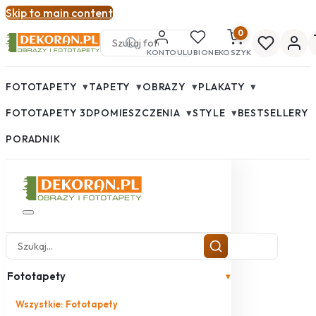
Skip to main content
0
KONTO
ULUBIONE
KOSZYK
▾
▾
▾
▾
FOTOTAPETY
TAPETY
OBRAZY
PLAKATY
▾
▾
FOTOTAPETY 3D
POMIESZCZENIA
STYLE
BESTSELLERY
PORADNIK
Fototapety
▾
Wszystkie: Fototapety