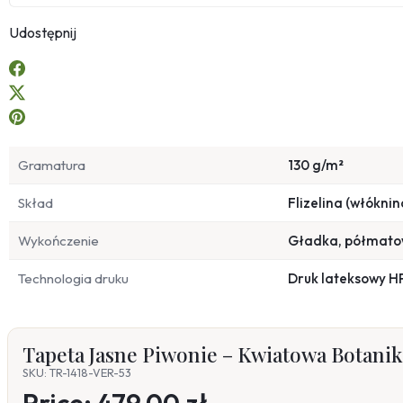
Udostępnij
Gramatura
130 g/m²
Skład
Flizelina (włóknin
Wykończenie
Gładka, półmat
Technologia druku
Druk lateksowy H
Tapeta Jasne Piwonie – Kwiatowa Botan
SKU: TR-1418-VER-53
Price:
479,00 zł