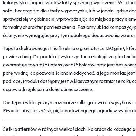
kolorystyka i organiczne kształty sprzyjają wyciszeniu. W salo
sofą, tworząc tło dla strefy wypoczynku, lub w jadalni, gdzie do
sprawdzi się w gabinecie, wprowadzając do miejsca pracy elemen
formalny charakter pomieszczenia. Poziomy układ kompozycji 
ściany, nie wymagając przy tym idealnego dopasowania wzoru 
Tapeta drukowana jest na flizelinie o gramaturze 130 g/m², któ
powierzchnią. Do produkcji wykorzystano ekologiczną technolo
gwarantuje trwałość i intensywność kolorów oraz jest bezwonn
parę wodną, co pozwala ścianom oddychać, a jego montaż jest ł
podłoże. Produkt dostępny jest w klasycznym rozmiarze rolki, 
odpowiedniej ilości na dane pomieszczenie.
Dostępna w klasycznym rozmiarze rolki, gotowa do wysyłki w 
Piwonie, aby cieszyć się pięknem kwitnącego ogrodu w swoim d
Setki patternów w różnych wielkościach i kolorach do każdego po