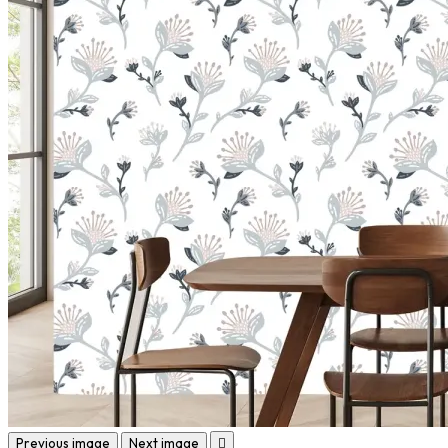
Previous image
Next image
