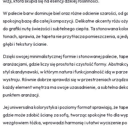
wizji, która skupia się na esencji dzikiej roślinności.
W palecie barw dominuje biel oraz różne odcienie szarości, od g
spokojną bazę dla całej kompozycji. Delikatne akcenty różu 
do grafiki nutę świeżości i subtelnego ciepła. Ta stonowana ko
tonach, sprawia, że tapeta nie przytłacza pomieszczenia, a jedy
głębi i tekstury ścianie.
Dzięki swojej minimalistycznej formie i stonowanej palecie, t
aranżacjami, gdzie liczy się prostota i czystość formy. Abstrak
styl skandynawski, w którym natura i funkcjonalność idą w parze
wystroju. Równie dobrze sprawdzi się w przestrzeniach urządz
każdy element wnętrza ma swoje uzasadnienie, a subtelna deko
punktem aranżacji.
Jej uniwersalna kolorystyka i poziomy format sprawiają, że ta
gdzie może zdobić ścianę za sofą, tworząc spokojne tło dla wy
wezgłowiem łóżka, wprowadzi harmonię i ułatwi wyciszenie po ca