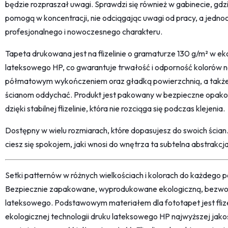
będzie rozpraszał uwagi. Sprawdzi się również w gabinecie, gdzi
pomogą w koncentracji, nie odciągając uwagi od pracy, a jedno
profesjonalnego i nowoczesnego charakteru.
Tapeta drukowana jest na flizelinie o gramaturze 130 g/m² w eko
lateksowego HP, co gwarantuje trwałość i odporność kolorów na
półmatowym wykończeniem oraz gładką powierzchnią, a także 
ścianom oddychać. Produkt jest pakowany w bezpieczne opakow
dzięki stabilnej flizelinie, która nie rozciąga się podczas klejenia.
Dostępny w wielu rozmiarach, które dopasujesz do swoich ścian
ciesz się spokojem, jaki wnosi do wnętrza ta subtelna abstrakcja
Setki patternów w różnych wielkościach i kolorach do każdego po
Bezpiecznie zapakowane, wyprodukowane ekologiczną, bezwon
lateksowego. Podstawowym materiałem dla fototapet jest fliz
ekologicznej technologii druku lateksowego HP najwyższej jako