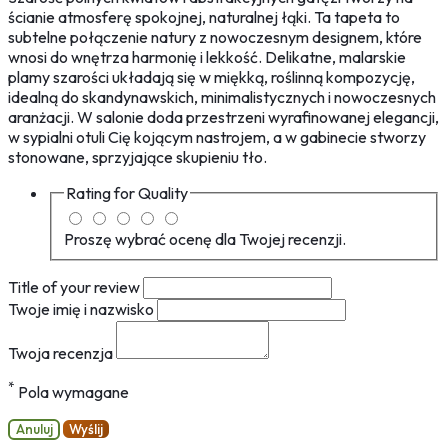
ścianie atmosferę spokojnej, naturalnej łąki. Ta tapeta to
subtelne połączenie natury z nowoczesnym designem, które
wnosi do wnętrza harmonię i lekkość. Delikatne, malarskie
plamy szarości układają się w miękką, roślinną kompozycję,
idealną do skandynawskich, minimalistycznych i nowoczesnych
aranżacji. W salonie doda przestrzeni wyrafinowanej elegancji,
w sypialni otuli Cię kojącym nastrojem, a w gabinecie stworzy
stonowane, sprzyjające skupieniu tło.
Rating for
Quality
Proszę wybrać ocenę dla Twojej recenzji.
Title of your review
Twoje imię i nazwisko
Twoja recenzja
*
Pola wymagane
Anuluj
Wyślij