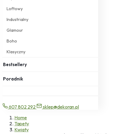
Loftowy
Industrialny
Glamour
Boho
Klasyczny
Bestsellery
Poradnik
607 802 292
sklep@dekoran.pl
Home
Tapety
Kwiaty