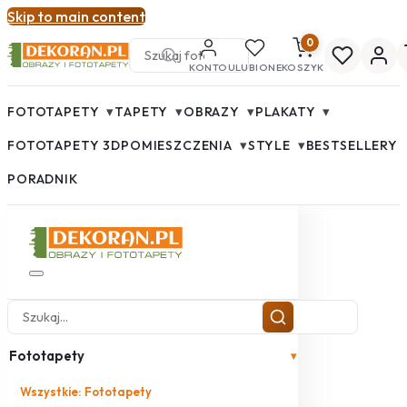
Skip to main content
0
KONTO
ULUBIONE
KOSZYK
▾
▾
▾
▾
FOTOTAPETY
TAPETY
OBRAZY
PLAKATY
▾
▾
FOTOTAPETY 3D
POMIESZCZENIA
STYLE
BESTSELLERY
PORADNIK
Fototapety
▾
Wszystkie: Fototapety