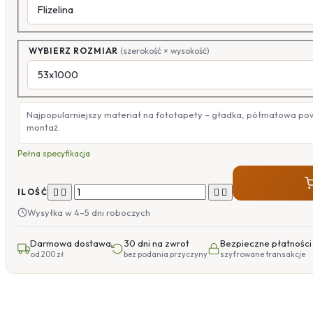
WYBIERZ ROZMIAR
(szerokość × wysokość)
Najpopularniejszy materiał na fototapety – gładka, półmatowa po
montaż.
Pełna specyfikacja




ILOŚĆ
Wysyłka w 4–5 dni roboczych
Darmowa dostawa
30 dni na zwrot
Bezpieczne płatności
od 200 zł
bez podania przyczyny
szyfrowane transakcje