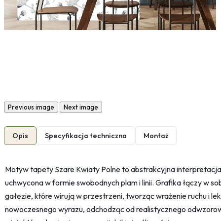
Previous image
Next image
Opis
Specyfikacja techniczna
Montaż
Motyw tapety Szare Kwiaty Polne to abstrakcyjna interpretacja 
uchwycona w formie swobodnych plam i linii. Grafika łączy w sob
gałęzie, które wirują w przestrzeni, tworząc wrażenie ruchu i le
nowoczesnego wyrazu, odchodząc od realistycznego odwzorowan