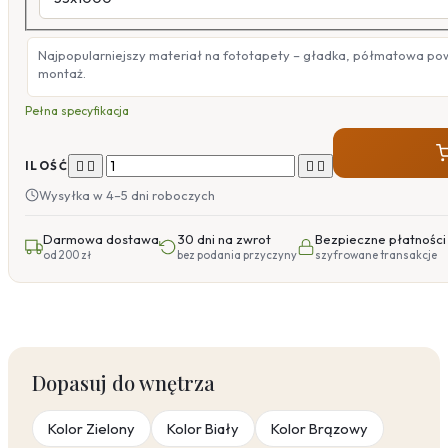
Najpopularniejszy materiał na fototapety – gładka, półmatowa po
montaż.
Pełna specyfikacja




ILOŚĆ
Wysyłka w 4–5 dni roboczych
Darmowa dostawa
30 dni na zwrot
Bezpieczne płatności
od 200 zł
bez podania przyczyny
szyfrowane transakcje
Dopasuj do wnętrza
Kolor Zielony
Kolor Biały
Kolor Brązowy