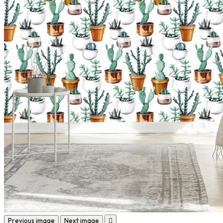
Previous image
Next image
