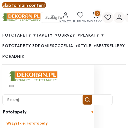
Skip to main content
0
KONTO
ULUBIONE
KOSZYK
▾
▾
▾
▾
FOTOTAPETY
TAPETY
OBRAZY
PLAKATY
▾
▾
FOTOTAPETY 3D
POMIESZCZENIA
STYLE
BESTSELLERY
PORADNIK
Fototapety
▾
Wszystkie: Fototapety