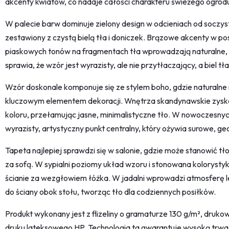
akcenty kwiatów, co nadaje całości charakteru świeżego ogrod
W palecie barw dominuje zielony design w odcieniach od soczys
zestawiony z czystą bielą tła i doniczek. Brązowe akcenty w po
piaskowych tonów na fragmentach tła wprowadzają naturalne, 
sprawia, że wzór jest wyrazisty, ale nie przytłaczający, a biel t
Wzór doskonale komponuje się ze stylem boho, gdzie naturalne 
kluczowym elementem dekoracji. Wnętrza skandynawskie zyskają
koloru, przełamując jasne, minimalistyczne tło. W nowoczesnyc
wyrazisty, artystyczny punkt centralny, który ożywia surowe, g
Tapeta najlepiej sprawdzi się w salonie, gdzie może stanowić t
za sofą. W sypialni poziomy układ wzoru i stonowana kolorystyk
ścianie za wezgłowiem łóżka. W jadalni wprowadzi atmosferę lek
do ściany obok stołu, tworząc tło dla codziennych posiłków.
Produkt wykonany jest z flizeliny o gramaturze 130 g/m², dru
druku lateksowego HP. Technologia ta gwarantuje wysoką trwał