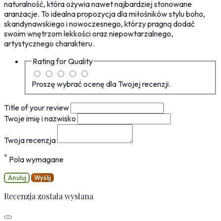
naturalność, która ożywia nawet najbardziej stonowane
aranżacje. To idealna propozycja dla miłośników stylu boho,
skandynawskiego i nowoczesnego, którzy pragną dodać
swoim wnętrzom lekkości oraz niepowtarzalnego,
artystycznego charakteru.
Rating for
Quality
Proszę wybrać ocenę dla Twojej recenzji.
Title of your review
Twoje imię i nazwisko
Twoja recenzja
*
Pola wymagane
Anuluj
Wyślij
Recenzja została wysłana