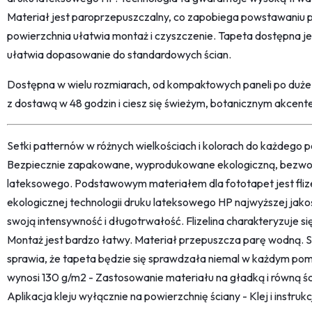
Materiał jest paroprzepuszczalny, co zapobiega powstawaniu p
powierzchnia ułatwia montaż i czyszczenie. Tapeta dostępna jes
ułatwia dopasowanie do standardowych ścian.
Dostępna w wielu rozmiarach, od kompaktowych paneli po duże
z dostawą w 48 godzin i ciesz się świeżym, botanicznym akcen
Setki patternów w różnych wielkościach i kolorach do każdego po
Bezpiecznie zapakowane, wyprodukowane ekologiczną, bezwon
lateksowego. Podstawowym materiałem dla fototapet jest fliz
ekologicznej technologii druku lateksowego HP najwyższej jako
swoją intensywność i długotrwałość. Flizelina charakteryzuje s
Montaż jest bardzo łatwy. Materiał przepuszcza parę wodną. 
sprawia, że tapeta będzie się sprawdzała niemal w każdym pom
wynosi 130 g/m2 - Zastosowanie materiału na gładką i równą śc
Aplikacja kleju wyłącznie na powierzchnię ściany - Klej i instru