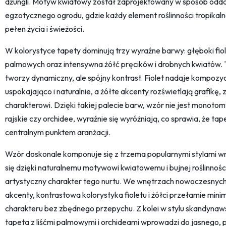
dżungli. Motyw kwiatowy został zaprojektowany w sposób odda
egzotycznego ogrodu, gdzie każdy element roślinności tropikal
pełen życia i świeżości.
W kolorystyce tapety dominują trzy wyraźne barwy: głęboki fiolet
palmowych oraz intensywna żółć pręcików i drobnych kwiatów. To z
tworzy dynamiczny, ale spójny kontrast. Fiolet nadaje kompozycji
uspokajająco i naturalnie, a żółte akcenty rozświetlają grafikę
charakterowi. Dzięki takiej palecie barw, wzór nie jest monoto
rajskie czy orchidee, wyraźnie się wyróżniają, co sprawia, że tap
centralnym punktem aranżacji.
Wzór doskonale komponuje się z trzema popularnymi stylami wn
się dzięki naturalnemu motywowi kwiatowemu i bujnej roślinności
artystyczny charakter tego nurtu. We wnętrzach nowoczesnych, 
akcenty, kontrastowa kolorystyka fioletu i żółci przełamie min
charakteru bez zbędnego przepychu. Z kolei w stylu skandynawsk
tapeta z liśćmi palmowymi i orchideami wprowadzi do jasnego,