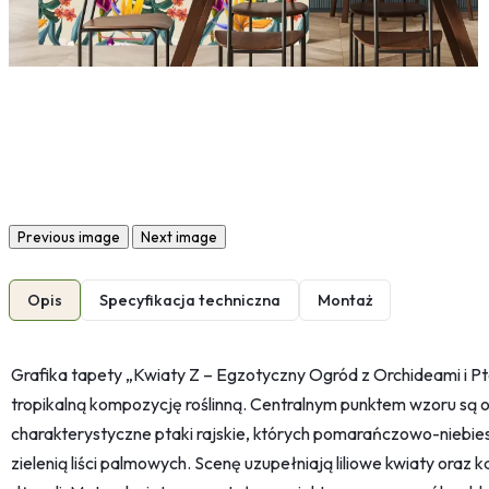
Previous image
Next image
Opis
Specyfikacja techniczna
Montaż
Grafika tapety „Kwiaty Z – Egzotyczny Ogród z Orchideami i Pt
tropikalną kompozycję roślinną. Centralnym punktem wzoru są or
charakterystyczne ptaki rajskie, których pomarańczowo-niebies
zielenią liści palmowych. Scenę uzupełniają liliowe kwiaty oraz k