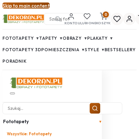
Skip to main content
0
KONTO
ULUBIONE
KOSZYK
▾
▾
▾
▾
FOTOTAPETY
TAPETY
OBRAZY
PLAKATY
▾
▾
FOTOTAPETY 3D
POMIESZCZENIA
STYLE
BESTSELLERY
PORADNIK
Fototapety
▾
Wszystkie: Fototapety