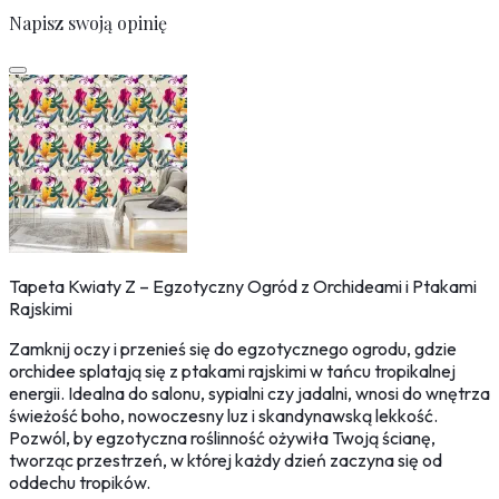
Napisz swoją opinię
Tapeta Kwiaty Z – Egzotyczny Ogród z Orchideami i Ptakami
Rajskimi
Zamknij oczy i przenieś się do egzotycznego ogrodu, gdzie
orchidee splatają się z ptakami rajskimi w tańcu tropikalnej
energii. Idealna do salonu, sypialni czy jadalni, wnosi do wnętrza
świeżość boho, nowoczesny luz i skandynawską lekkość.
Pozwól, by egzotyczna roślinność ożywiła Twoją ścianę,
tworząc przestrzeń, w której każdy dzień zaczyna się od
oddechu tropików.