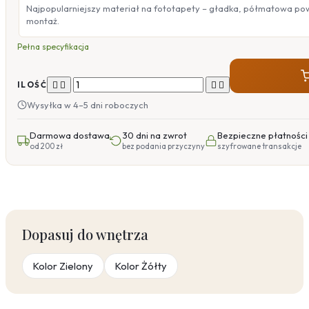
Najpopularniejszy materiał na fototapety – gładka, półmatowa po
montaż.
Pełna specyfikacja




ILOŚĆ
Wysyłka w 4–5 dni roboczych
Darmowa dostawa
30 dni na zwrot
Bezpieczne płatności
od 200 zł
bez podania przyczyny
szyfrowane transakcje
Dopasuj do wnętrza
Kolor Zielony
Kolor Żółty