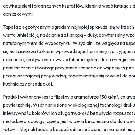
dawkę zieleni i organicznych kształtów, idealnie współgrając z 
doniczkowymi.
Tapeta z egzotycznym ogrodem najlepiej sprawdzi się w trzech
warto umieścić ją na ścianie za kanapą – duży, powtarzalny wzór
naturalnym tłem do wypoczynku. W sypialni, ze względu na uspoka
się na ścianie za łóżkiem, wprowadzając harmonię i sprzyjając r
roślinności, motyw kwiatowy z ptakami rajskimi doda energii i ś
pomieszczenie i tworząc przyjemną scenerię do wspólnych posił
przepuszczającej parę wodną, tapeta nadaje się również do pom
kuchnia czy przedpokój.
Produkt wykonany jest z flizeliny o gramaturze 130 g/m², co g
powierzchnię. Wzór naniesiono w ekologicznej technologii druk
intensywność kolorów i ich długotrwałość bez użycia rozpuszcz
metodzie produkcji, tapeta jest w pełni bezpieczna dla domown
łatwy – klej nakłada się bezpośrednio na ścianę, a materiał n