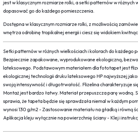
jest w klasycznym rozmiarze rolki, a setki patternów w różnych 
dopasować go do każdego pomieszczenia.
Dostępna w klasycznym rozmiarze rolki, z możliwością zamówi
wnętrza odrobinę tropikalnej energii i ciesz się widokiem kwitnąc
Setki patternów w różnych wielkościach i kolorach do każdego po
Bezpiecznie zapakowane, wyprodukowane ekologiczną, bezwon
lateksowego. Podstawowym materiałem dla fototapet jest fliz
ekologicznej technologii druku lateksowego HP najwyższej jako
swoją intensywność i długotrwałość. Flizelina charakteryzuje s
Montaż jest bardzo łatwy. Materiał przepuszcza parę wodną. 
sprawia, że tapeta będzie się sprawdzała niemal w każdym pom
wynosi 130 g/m2 - Zastosowanie materiału na gładką i równą śc
Aplikacja kleju wyłącznie na powierzchnię ściany - Klej i instru