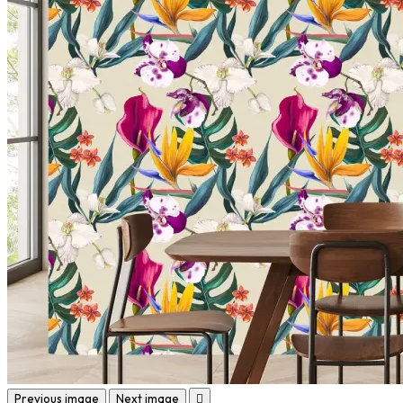
Previous image
Next image
