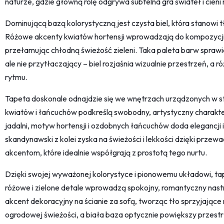
naturze, gdzie główną rolę odgrywa subtelna gra świateł i cieni 
Dominującą bazą kolorystyczną jest czysta biel, która stanowi tło 
Różowe akcenty kwiatów hortensji wprowadzają do kompozycji 
przełamując chłodną świeżość zieleni. Taka paleta barw sprawia
ale nie przytłaczający – biel rozjaśnia wizualnie przestrzeń, a róż
rytmu.
Tapeta doskonale odnajdzie się we wnętrzach urządzonych w st
kwiatów i łańcuchów podkreślą swobodny, artystyczny charakter
jadalni, motyw hortensji i ozdobnych łańcuchów doda elegancji 
skandynawski z kolei zyska na świeżości i lekkości dzięki przewa
akcentom, które idealnie współgrają z prostotą tego nurtu.
Dzięki swojej wyważonej kolorystyce i pionowemu układowi, tape
różowe i zielone detale wprowadzą spokojny, romantyczny nast
akcent dekoracyjny na ścianie za sofą, tworząc tło sprzyjające 
ogrodowej świeżości, a biała baza optycznie powiększy przestr