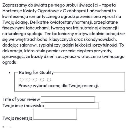
Zapraszamy do świata pełnego uroku i świeżości – tapeta
Hortensje Kwiaty Ogrodowe z Ozdobnymi Łańcuchami to
kwintesencja romantycznego ogrodu przeniesiona wprost na
Twoją ścianę. Delikatne kwiatostany hortensji, przeplatane
finezyjnymi łańcuchami, tworzą nastrój subtelnej elegancji i
naturalnego spokoju. Ten botaniczny motyw idealnie odnajdzie
się we wnętrzach boho, klasycznych oraz skandynawskich,
dodając salonowi, sypialni czy jadalni lekkości i przytulności. To
dekoracja, która otula pomieszczenie ciepłem przyrody,
sprawiając, że każdy dzień zaczynasz w otoczeniu kwitnącego
ogrodu.
Rating for
Quality
Proszę wybrać ocenę dla Twojej recenzji.
Title of your review
Twoje imię i nazwisko
Twoja recenzja
*