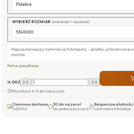
WYBIERZ ROZMIAR
(szerokość × wysokość)
Najpopularniejszy materiał na fototapety – gładka, półmatowa po
montaż.
Pełna specyfikacja




ILOŚĆ
Wysyłka w 4–5 dni roboczych
Darmowa dostawa
30 dni na zwrot
Bezpieczne płatności
od 200 zł
bez podania przyczyny
szyfrowane transakcje