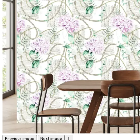
Previous image
Next image
