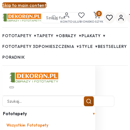
Skip to main content
0
KONTO
ULUBIONE
KOSZYK
▾
▾
▾
▾
FOTOTAPETY
TAPETY
OBRAZY
PLAKATY
▾
▾
FOTOTAPETY 3D
POMIESZCZENIA
STYLE
BESTSELLERY
PORADNIK
Fototapety
▾
Wszystkie: Fototapety