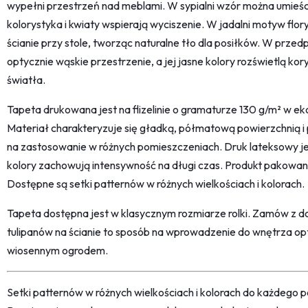
wypełni przestrzeń nad meblami. W sypialni wzór można umieśc
kolorystyka i kwiaty wspierają wyciszenie. W jadalni motyw flo
ścianie przy stole, tworząc naturalne tło dla posiłków. W prze
optycznie wąskie przestrzenie, a jej jasne kolory rozświetlą ko
światła.
Tapeta drukowana jest na flizelinie o gramaturze 130 g/m² w eko
Materiał charakteryzuje się gładką, półmatową powierzchnią 
na zastosowanie w różnych pomieszczeniach. Druk lateksowy je
kolory zachowują intensywność na długi czas. Produkt pakowa
Dostępne są setki patternów w różnych wielkościach i kolorach.
Tapeta dostępna jest w klasycznym rozmiarze rolki. Zamów z 
tulipanów na ścianie to sposób na wprowadzenie do wnętrza opty
wiosennym ogrodem.
Setki patternów w różnych wielkościach i kolorach do każdego po