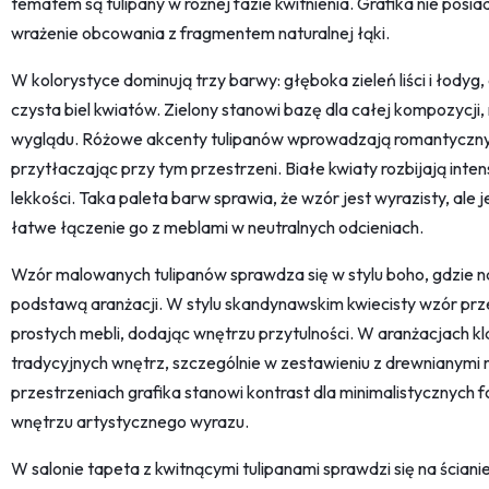
tematem są tulipany w różnej fazie kwitnienia. Grafika nie pos
wrażenie obcowania z fragmentem naturalnej łąki.
W kolorystyce dominują trzy barwy: głęboka zieleń liści i łodyg,
czysta biel kwiatów. Zielony stanowi bazę dla całej kompozycji, 
wyglądu. Różowe akcenty tulipanów wprowadzają romantyczny k
przytłaczając przy tym przestrzeni. Białe kwiaty rozbijają inten
lekkości. Taka paleta barw sprawia, że wzór jest wyrazisty, al
łatwe łączenie go z meblami w neutralnych odcieniach.
Wzór malowanych tulipanów sprawdza się w stylu boho, gdzie n
podstawą aranżacji. W stylu skandynawskim kwiecisty wzór prze
prostych mebli, dodając wnętrzu przytulności. W aranżacjach 
tradycyjnych wnętrz, szczególnie w zestawieniu z drewnianym
przestrzeniach grafika stanowi kontrast dla minimalistycznych 
wnętrzu artystycznego wyrazu.
W salonie tapeta z kwitnącymi tulipanami sprawdzi się na ściani