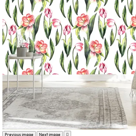
Previous image
Next image
