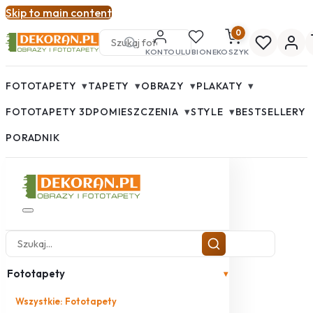
Skip to main content
0
KONTO
ULUBIONE
KOSZYK
▾
▾
▾
▾
FOTOTAPETY
TAPETY
OBRAZY
PLAKATY
▾
▾
FOTOTAPETY 3D
POMIESZCZENIA
STYLE
BESTSELLERY
PORADNIK
Fototapety
▾
Wszystkie: Fototapety