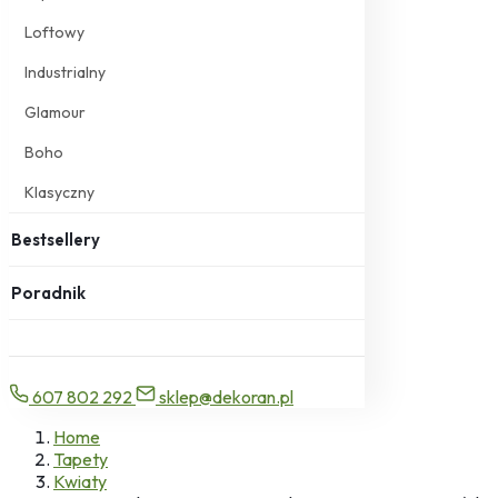
Loftowy
Industrialny
Glamour
Boho
Klasyczny
Bestsellery
Poradnik
607 802 292
sklep@dekoran.pl
Home
Tapety
Kwiaty