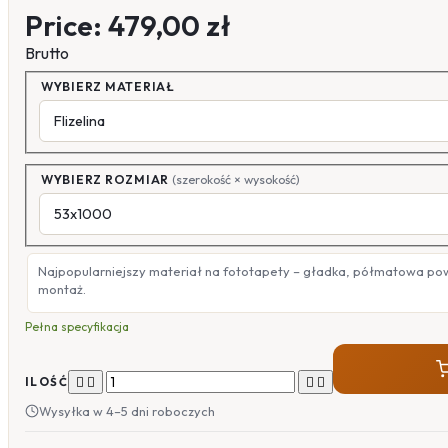
Price:
479,00 zł
Brutto
WYBIERZ MATERIAŁ
WYBIERZ ROZMIAR
(szerokość × wysokość)
Najpopularniejszy materiał na fototapety – gładka, półmatowa po
montaż.
Pełna specyfikacja




ILOŚĆ
Wysyłka w 4–5 dni roboczych