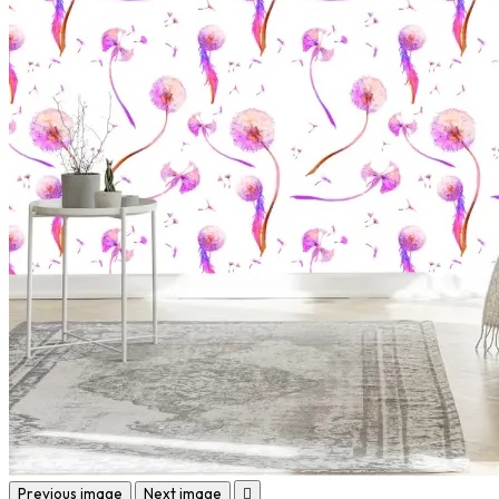
Previous image
Next image
