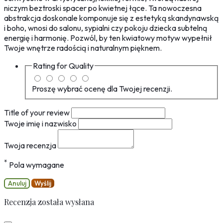
niczym beztroski spacer po kwietnej łące. Ta nowoczesna
abstrakcja doskonale komponuje się z estetyką skandynawską
i boho, wnosi do salonu, sypialni czy pokoju dziecka subtelną
energię i harmonię. Pozwól, by ten kwiatowy motyw wypełnił
Twoje wnętrze radością i naturalnym pięknem.
Rating for
Quality
Proszę wybrać ocenę dla Twojej recenzji.
Title of your review
Twoje imię i nazwisko
Twoja recenzja
*
Pola wymagane
Anuluj
Wyślij
Recenzja została wysłana