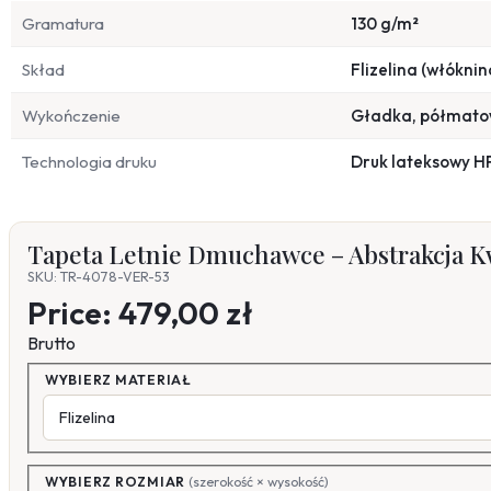
Gramatura
130 g/m²
Skład
Flizelina (włóknin
Wykończenie
Gładka, półmat
Technologia druku
Druk lateksowy H
Tapeta Letnie Dmuchawce – Abstrakcja K
SKU: TR-4078-VER-53
Price:
479,00 zł
Brutto
WYBIERZ MATERIAŁ
WYBIERZ ROZMIAR
(szerokość × wysokość)