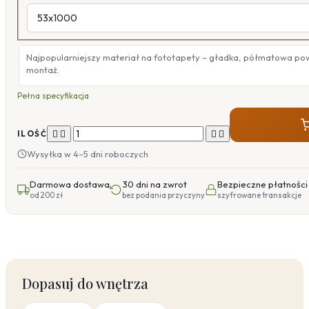
Najpopularniejszy materiał na fototapety – gładka, półmatowa po
montaż.
Pełna specyfikacja




ILOŚĆ
Wysyłka w 4–5 dni roboczych
Darmowa dostawa
30 dni na zwrot
Bezpieczne płatności
od 200 zł
bez podania przyczyny
szyfrowane transakcje
Dopasuj do wnętrza