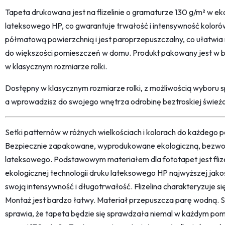
Tapeta drukowana jest na flizelinie o gramaturze 130 g/m² w eko
lateksowego HP, co gwarantuje trwałość i intensywność kolorów
półmatową powierzchnią i jest paroprzepuszczalny, co ułatwia m
do większości pomieszczeń w domu. Produkt pakowany jest w b
w klasycznym rozmiarze rolki.
Dostępny w klasycznym rozmiarze rolki, z możliwością wyboru 
a wprowadzisz do swojego wnętrza odrobinę beztroskiej świeżoś
Setki patternów w różnych wielkościach i kolorach do każdego po
Bezpiecznie zapakowane, wyprodukowane ekologiczną, bezwon
lateksowego. Podstawowym materiałem dla fototapet jest fliz
ekologicznej technologii druku lateksowego HP najwyższej jako
swoją intensywność i długotrwałość. Flizelina charakteryzuje s
Montaż jest bardzo łatwy. Materiał przepuszcza parę wodną. 
sprawia, że tapeta będzie się sprawdzała niemal w każdym pom