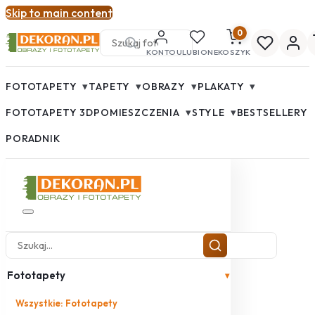
Skip to main content
0
KONTO
ULUBIONE
KOSZYK
▾
▾
▾
▾
FOTOTAPETY
TAPETY
OBRAZY
PLAKATY
▾
▾
FOTOTAPETY 3D
POMIESZCZENIA
STYLE
BESTSELLERY
PORADNIK
Fototapety
▾
Wszystkie: Fototapety