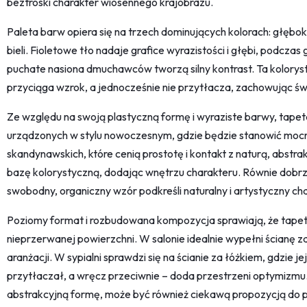
beztroski charakter wiosennego krajobrazu.
Paleta barw opiera się na trzech dominujących kolorach: głębokim
bieli. Fioletowe tło nadaje grafice wyrazistości i głębi, podcza
puchate nasiona dmuchawców tworzą silny kontrast. Ta kolorysty
przyciąga wzrok, a jednocześnie nie przytłacza, zachowując św
Ze względu na swoją plastyczną formę i wyraziste barwy, tape
urządzonych w stylu nowoczesnym, gdzie będzie stanowić moc
skandynawskich, które cenią prostotę i kontakt z naturą, abst
bazę kolorystyczną, dodając wnętrzu charakteru. Równie dobrze
swobodny, organiczny wzór podkreśli naturalny i artystyczny cha
Poziomy format i rozbudowana kompozycja sprawiają, że tapeta 
nieprzerwanej powierzchni. W salonie idealnie wypełni ścianę z
aranżacji. W sypialni sprawdzi się na ścianie za łóżkiem, gdzie
przytłaczał, a wręcz przeciwnie – doda przestrzeni optymizmu.
abstrakcyjną formę, może być również ciekawą propozycją do p