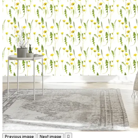
Previous image
Next image
