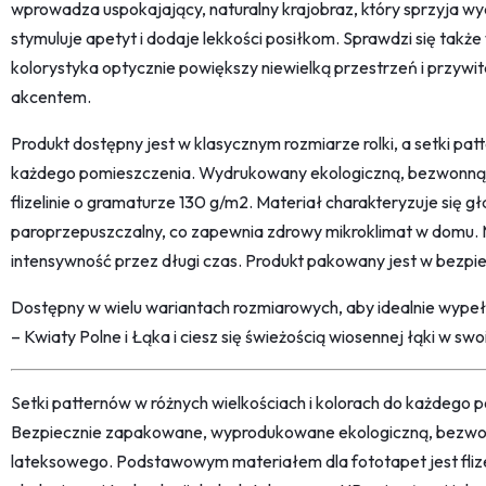
wprowadza uspokajający, naturalny krajobraz, który sprzyja wyci
stymuluje apetyt i dodaje lekkości posiłkom. Sprawdzi się także
kolorystyka optycznie powiększy niewielką przestrzeń i przyw
akcentem.
Produkt dostępny jest w klasycznym rozmiarze rolki, a setki p
każdego pomieszczenia. Wydrukowany ekologiczną, bezwonną
flizelinie o gramaturze 130 g/m2. Materiał charakteryzuje się 
paroprzepuszczalny, co zapewnia zdrowy mikroklimat w domu. M
intensywność przez długi czas. Produkt pakowany jest w bezp
Dostępny w wielu wariantach rozmiarowych, aby idealnie wype
– Kwiaty Polne i Łąka i ciesz się świeżością wiosennej łąki w sw
Setki patternów w różnych wielkościach i kolorach do każdego po
Bezpiecznie zapakowane, wyprodukowane ekologiczną, bezwon
lateksowego. Podstawowym materiałem dla fototapet jest fliz