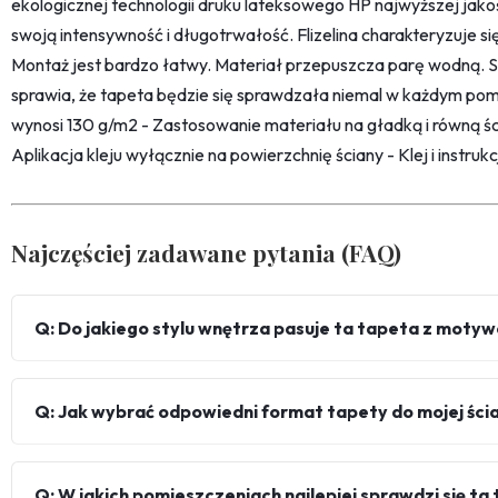
ekologicznej technologii druku lateksowego HP najwyższej jako
swoją intensywność i długotrwałość. Flizelina charakteryzuje s
Montaż jest bardzo łatwy. Materiał przepuszcza parę wodną. 
sprawia, że tapeta będzie się sprawdzała niemal w każdym pom
wynosi 130 g/m2 - Zastosowanie materiału na gładką i równą śc
Aplikacja kleju wyłącznie na powierzchnię ściany - Klej i instru
Najczęściej zadawane pytania (FAQ)
Q: Do jakiego stylu wnętrza pasuje ta tapeta z moty
Q: Jak wybrać odpowiedni format tapety do mojej ści
Q: W jakich pomieszczeniach najlepiej sprawdzi się ta