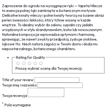
Zaproszenie do ogrodu na wyciągnięcie ręki — tapeta Mlecze
to esencja polnej łąki zamknięta w botanicznym motywie.
Delikatne kwiaty mleczy i polne kwiaty tworzą na ścianie obraz
pełen świeżości i lekkości, który tchnie wiosnę w każde
wnętrze. To idealny wybór do salonu, sypialni czy jadalni
urządzonych w stylu skandynawskim, boho lub nowoczesnym.
Naturalna kompozycja wprowadza optymizm i harmonię,
sprawiając, że nawet zwykły przedpokój zyskuje urokliwe,
łąkowe tło. Niech natura zagości w Twoim domu i doda mu
niepowtarzalnego, botanicznego charakteru.
Rating for
Quality
Proszę wybrać ocenę dla Twojej recenzji.
Title of your review
Twoje imię i nazwisko
Twoja recenzja
*
Pola wymagane