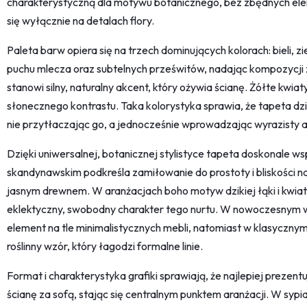
charakterystyczną dla motywu botanicznego, bez zbędnych ele
się wyłącznie na detalach flory.
Paleta barw opiera się na trzech dominujących kolorach: bieli, ziel
puchu mlecza oraz subtelnych prześwitów, nadając kompozycji zw
stanowi silny, naturalny akcent, który ożywia ścianę. Żółte kwi
słonecznego kontrastu. Taka kolorystyka sprawia, że tapeta dzi
nie przytłaczając go, a jednocześnie wprowadzając wyrazisty a
Dzięki uniwersalnej, botanicznej stylistyce tapeta doskonale w
skandynawskim podkreśla zamiłowanie do prostoty i bliskości nat
jasnym drewnem. W aranżacjach boho motyw dzikiej łąki i kwiató
eklektyczny, swobodny charakter tego nurtu. W nowoczesnym w
element na tle minimalistycznych mebli, natomiast w klasycz
roślinny wzór, który łagodzi formalne linie.
Format i charakterystyka grafiki sprawiają, że najlepiej prezent
ścianę za sofą, stając się centralnym punktem aranżacji. W sypi