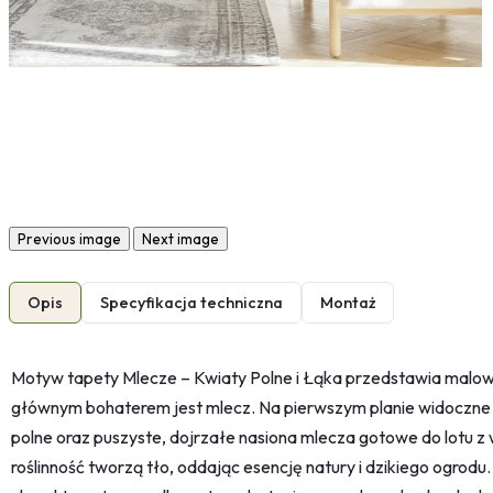
Previous image
Next image
Opis
Specyfikacja techniczna
Montaż
Motyw tapety Mlecze – Kwiaty Polne i Łąka przedstawia malowni
głównym bohaterem jest mlecz. Na pierwszym planie widoczne 
polne oraz puszyste, dojrzałe nasiona mlecza gotowe do lotu z w
roślinność tworzą tło, oddając esencję natury i dzikiego ogrodu.