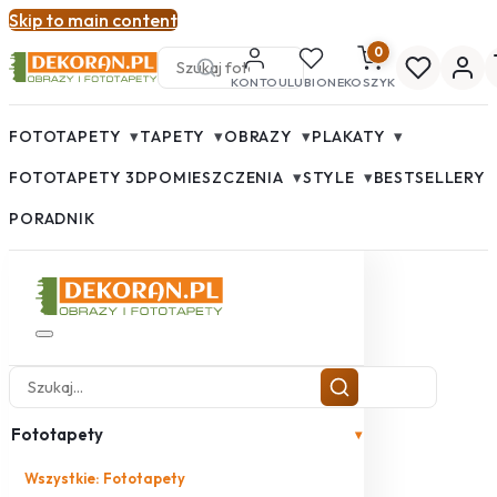
Skip to main content
0
KONTO
ULUBIONE
KOSZYK
▾
▾
▾
▾
FOTOTAPETY
TAPETY
OBRAZY
PLAKATY
▾
▾
FOTOTAPETY 3D
POMIESZCZENIA
STYLE
BESTSELLERY
PORADNIK
Fototapety
▾
Wszystkie: Fototapety