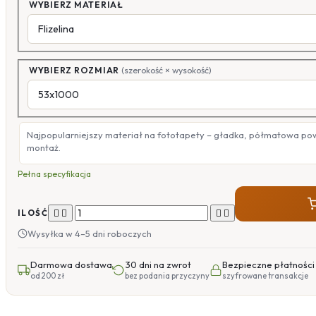
WYBIERZ MATERIAŁ
WYBIERZ ROZMIAR
(szerokość × wysokość)
Najpopularniejszy materiał na fototapety – gładka, półmatowa po
montaż.
Pełna specyfikacja




ILOŚĆ
Wysyłka w 4–5 dni roboczych
Darmowa dostawa
30 dni na zwrot
Bezpieczne płatności
od 200 zł
bez podania przyczyny
szyfrowane transakcje