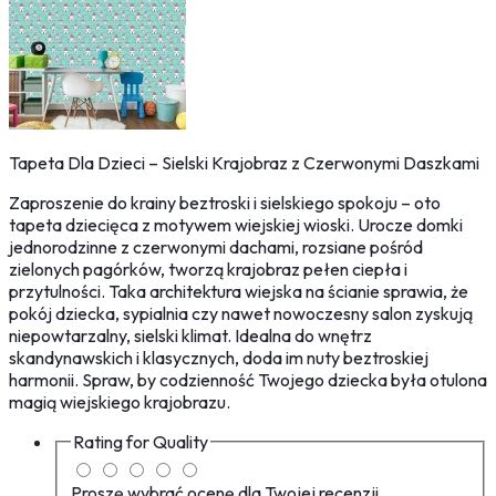
Tapeta Dla Dzieci – Sielski Krajobraz z Czerwonymi Daszkami
Zaproszenie do krainy beztroski i sielskiego spokoju – oto
tapeta dziecięca z motywem wiejskiej wioski. Urocze domki
jednorodzinne z czerwonymi dachami, rozsiane pośród
zielonych pagórków, tworzą krajobraz pełen ciepła i
przytulności. Taka architektura wiejska na ścianie sprawia, że
pokój dziecka, sypialnia czy nawet nowoczesny salon zyskują
niepowtarzalny, sielski klimat. Idealna do wnętrz
skandynawskich i klasycznych, doda im nuty beztroskiej
harmonii. Spraw, by codzienność Twojego dziecka była otulona
magią wiejskiego krajobrazu.
Rating for
Quality
Proszę wybrać ocenę dla Twojej recenzji.