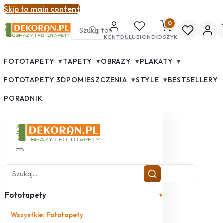
Skip to main content
0
KONTO
ULUBIONE
KOSZYK
▾
▾
▾
▾
FOTOTAPETY
TAPETY
OBRAZY
PLAKATY
▾
▾
FOTOTAPETY 3D
POMIESZCZENIA
STYLE
BESTSELLERY
PORADNIK
Fototapety
▾
Wszystkie: Fototapety