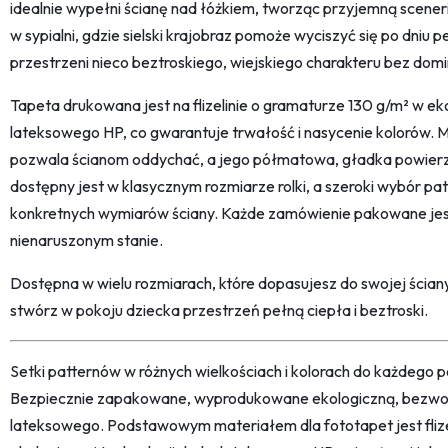
idealnie wypełni ścianę nad łóżkiem, tworząc przyjemną scener
w sypialni, gdzie sielski krajobraz pomoże wyciszyć się po dniu 
przestrzeni nieco beztroskiego, wiejskiego charakteru bez dom
Tapeta drukowana jest na flizelinie o gramaturze 130 g/m² w eko
lateksowego HP, co gwarantuje trwałość i nasycenie kolorów. M
pozwala ścianom oddychać, a jego półmatowa, gładka powierz
dostępny jest w klasycznym rozmiarze rolki, a szeroki wybór 
konkretnych wymiarów ściany. Każde zamówienie pakowane jest
nienaruszonym stanie.
Dostępna w wielu rozmiarach, które dopasujesz do swojej ścian
stwórz w pokoju dziecka przestrzeń pełną ciepła i beztroski.
Setki patternów w różnych wielkościach i kolorach do każdego po
Bezpiecznie zapakowane, wyprodukowane ekologiczną, bezwon
lateksowego. Podstawowym materiałem dla fototapet jest fliz