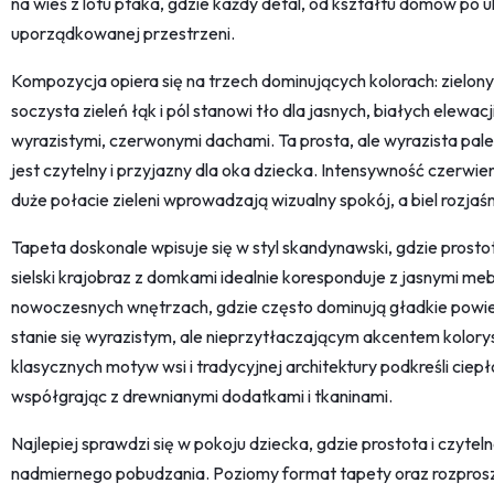
na wieś z lotu ptaka, gdzie każdy detal, od kształtu domów po 
uporządkowanej przestrzeni.
Kompozycja opiera się na trzech dominujących kolorach: zielo
soczysta zieleń łąk i pól stanowi tło dla jasnych, białych elewa
wyrazistymi, czerwonymi dachami. Ta prosta, ale wyrazista pale
jest czytelny i przyjazny dla oka dziecka. Intensywność czerwien
duże połacie zieleni wprowadzają wizualny spokój, a biel rozjaś
Tapeta doskonale wpisuje się w styl skandynawski, gdzie prostot
sielski krajobraz z domkami idealnie koresponduje z jasnymi me
nowoczesnych wnętrzach, gdzie często dominują gładkie powier
stanie się wyrazistym, ale nieprzytłaczającym akcentem kolory
klasycznych motyw wsi i tradycyjnej architektury podkreśli ciep
współgrając z drewnianymi dodatkami i tkaninami.
Najlepiej sprawdzi się w pokoju dziecka, gdzie prostota i czyte
nadmiernego pobudzania. Poziomy format tapety oraz rozpros