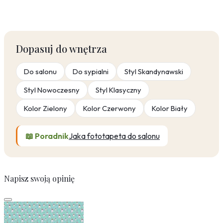
Dopasuj do wnętrza
Do salonu
Do sypialni
Styl Skandynawski
Styl Nowoczesny
Styl Klasyczny
Kolor Zielony
Kolor Czerwony
Kolor Biały
📖 Poradnik
Jaka fototapeta do salonu
Napisz swoją opinię