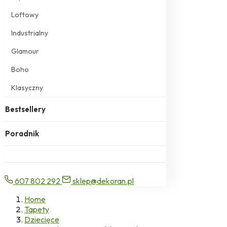
Loftowy
Industrialny
Glamour
Boho
Klasyczny
Bestsellery
Poradnik
607 802 292
sklep@dekoran.pl
Home
Tapety
Dziecięce