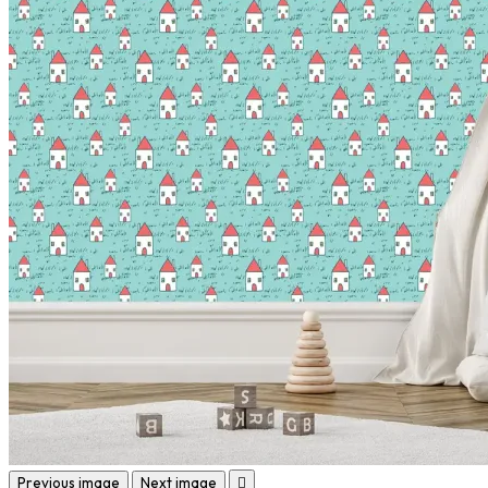
Previous image
Next image
