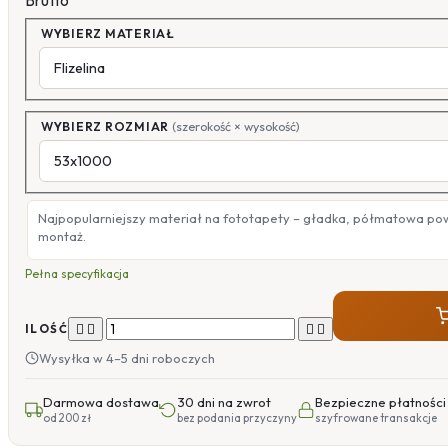
Brutto
WYBIERZ MATERIAŁ
WYBIERZ ROZMIAR
(szerokość × wysokość)
Najpopularniejszy materiał na fototapety – gładka, półmatowa po
montaż.
Pełna specyfikacja




ILOŚĆ
Wysyłka w 4–5 dni roboczych
Darmowa dostawa
30 dni na zwrot
Bezpieczne płatności
od 200 zł
bez podania przyczyny
szyfrowane transakcje