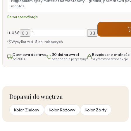
Najpopularniejszy materiał na fototapety – gładka, półmatowa po
montaż.
Pełna specyfikacja




ILOŚĆ
Wysyłka w 4–5 dni roboczych
Darmowa dostawa
30 dni na zwrot
Bezpieczne płatności
od 200 zł
bez podania przyczyny
szyfrowane transakcje
Dopasuj do wnętrza
Kolor Zielony
Kolor Różowy
Kolor Żółty