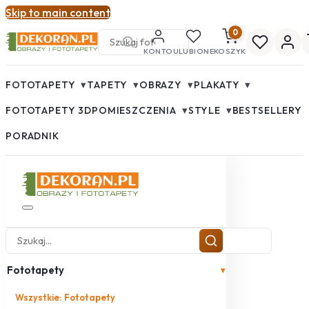
Skip to main content
0
KONTO
ULUBIONE
KOSZYK
▾
▾
▾
▾
FOTOTAPETY
TAPETY
OBRAZY
PLAKATY
▾
▾
FOTOTAPETY 3D
POMIESZCZENIA
STYLE
BESTSELLERY
PORADNIK
Fototapety
▾
Wszystkie: Fototapety