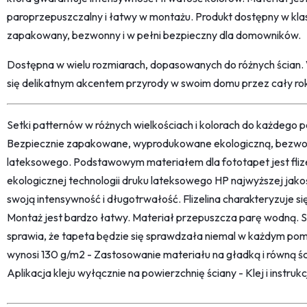
paroprzepuszczalny i łatwy w montażu. Produkt dostępny w klas
zapakowany, bezwonny i w pełni bezpieczny dla domowników.
Dostępna w wielu rozmiarach, dopasowanych do różnych ścian. 
się delikatnym akcentem przyrody w swoim domu przez cały ro
Setki patternów w różnych wielkościach i kolorach do każdego po
Bezpiecznie zapakowane, wyprodukowane ekologiczną, bezwon
lateksowego. Podstawowym materiałem dla fototapet jest fliz
ekologicznej technologii druku lateksowego HP najwyższej jako
swoją intensywność i długotrwałość. Flizelina charakteryzuje s
Montaż jest bardzo łatwy. Materiał przepuszcza parę wodną. 
sprawia, że tapeta będzie się sprawdzała niemal w każdym pom
wynosi 130 g/m2 - Zastosowanie materiału na gładką i równą śc
Aplikacja kleju wyłącznie na powierzchnię ściany - Klej i instru