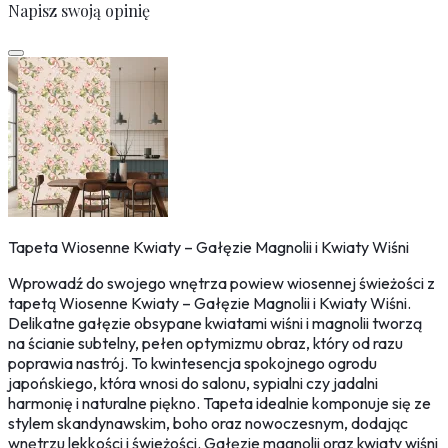
Napisz swoją opinię
Tapeta Wiosenne Kwiaty – Gałęzie Magnolii i Kwiaty Wiśni
Wprowadź do swojego wnętrza powiew wiosennej świeżości z
tapetą Wiosenne Kwiaty – Gałęzie Magnolii i Kwiaty Wiśni.
Delikatne gałęzie obsypane kwiatami wiśni i magnolii tworzą
na ścianie subtelny, pełen optymizmu obraz, który od razu
poprawia nastrój. To kwintesencja spokojnego ogrodu
japońskiego, która wnosi do salonu, sypialni czy jadalni
harmonię i naturalne piękno. Tapeta idealnie komponuje się ze
stylem skandynawskim, boho oraz nowoczesnym, dodając
wnętrzu lekkości i świeżości. Gałęzie magnolii oraz kwiaty wiśni