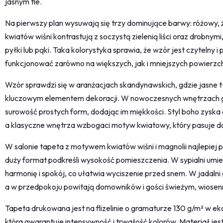
jasnym tle.
Na pierwszy plan wysuwają się trzy dominujące barwy: różowy, żó
kwiatów wiśni kontrastują z soczystą zielenią liści oraz drobny
pyłki lub pąki. Taka kolorystyka sprawia, że wzór jest czytelny 
funkcjonować zarówno na większych, jak i mniejszych powierzch
Wzór sprawdzi się w aranżacjach skandynawskich, gdzie jasne t
kluczowym elementem dekoracji. W nowoczesnych wnętrzach gał
surowość prostych form, dodając im miękkości. Styl boho zyska
a klasyczne wnętrza wzbogaci motyw kwiatowy, który pasuje do 
W salonie tapeta z motywem kwiatów wiśni i magnolii najlepiej pr
duży format podkreśli wysokość pomieszczenia. W sypialni um
harmonię i spokój, co ułatwia wyciszenie przed snem. W jadalni g
a w przedpokoju powitają domowników i gości świeżym, wiose
Tapeta drukowana jest na flizelinie o gramaturze 130 g/m² w eko
która gwarantuje intensywność i trwałość kolorów. Materiał jes