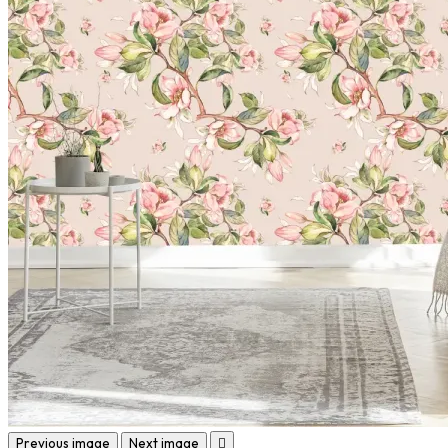
Previous image
Next image
