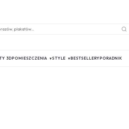
▾
▾
TY 3D
POMIESZCZENIA
STYLE
BESTSELLERY
PORADNIK