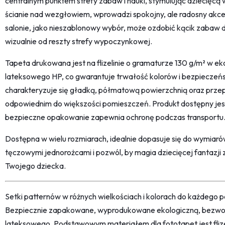
centralnym punktem strefy zabaw i nauki, stymulując dziecięcą 
ścianie nad wezgłowiem, wprowadzi spokojny, ale radosny akcen
salonie, jako nieszablonowy wybór, może ozdobić kącik zabaw d
wizualnie od reszty strefy wypoczynkowej.
Tapeta drukowana jest na flizelinie o gramaturze 130 g/m² w eko
lateksowego HP, co gwarantuje trwałość kolorów i bezpieczeń
charakteryzuje się gładką, półmatową powierzchnią oraz przep
odpowiednim do większości pomieszczeń. Produkt dostępny jest
bezpieczne opakowanie zapewnia ochronę podczas transportu
Dostępna w wielu rozmiarach, idealnie dopasuje się do wymiar
tęczowymi jednorożcami i pozwól, by magia dziecięcej fantazji 
Twojego dziecka.
Setki patternów w różnych wielkościach i kolorach do każdego po
Bezpiecznie zapakowane, wyprodukowane ekologiczną, bezwon
lateksowego. Podstawowym materiałem dla fototapet jest fliz