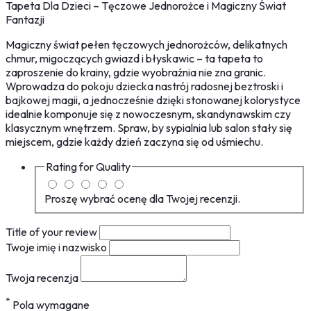
Tapeta Dla Dzieci – Tęczowe Jednorożce i Magiczny Świat
Fantazji
Magiczny świat pełen tęczowych jednorożców, delikatnych
chmur, migoczących gwiazd i błyskawic – ta tapeta to
zaproszenie do krainy, gdzie wyobraźnia nie zna granic.
Wprowadza do pokoju dziecka nastrój radosnej beztroski i
bajkowej magii, a jednocześnie dzięki stonowanej kolorystyce
idealnie komponuje się z nowoczesnym, skandynawskim czy
klasycznym wnętrzem. Spraw, by sypialnia lub salon stały się
miejscem, gdzie każdy dzień zaczyna się od uśmiechu.
Rating for
Quality
Proszę wybrać ocenę dla Twojej recenzji.
Title of your review
Twoje imię i nazwisko
Twoja recenzja
*
Pola wymagane