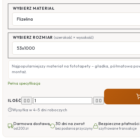
WYBIERZ MATERIAŁ
WYBIERZ ROZMIAR
(szerokość × wysokość)
Najpopularniejszy materiał na fototapety – gładka, półmatowa po
montaż.
Pełna specyfikacja




ILOŚĆ
Wysyłka w 4–5 dni roboczych
Darmowa dostawa
30 dni na zwrot
Bezpieczne płatności
od 200 zł
bez podania przyczyny
szyfrowane transakcje