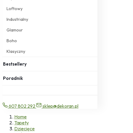
Loftowy
Industrialny
Glamour
Boho
Klasyczny
Bestsellery
Poradnik
607 802 292
sklep@dekoran.pl
Home
Tapety
Dziecięce