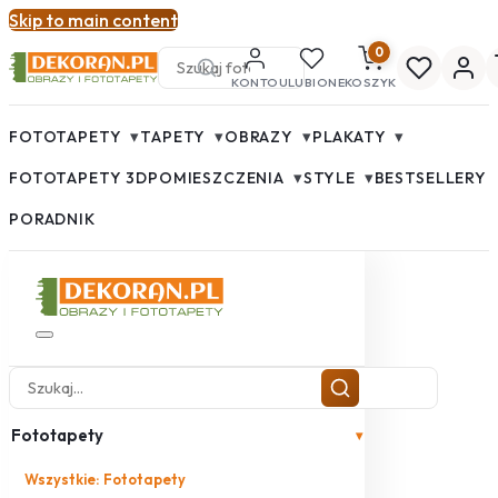
Skip to main content
0
KONTO
ULUBIONE
KOSZYK
▾
▾
▾
▾
FOTOTAPETY
TAPETY
OBRAZY
PLAKATY
▾
▾
FOTOTAPETY 3D
POMIESZCZENIA
STYLE
BESTSELLERY
PORADNIK
Fototapety
▾
Wszystkie: Fototapety