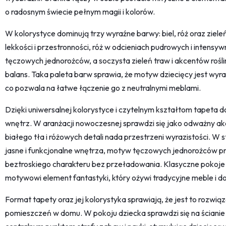
o radosnym świecie pełnym magii i kolorów.
W kolorystyce dominują trzy wyraźne barwy: biel, róż oraz zieleń
lekkości i przestronności, róż w odcieniach pudrowych i intensy
tęczowych jednorożców, a soczysta zieleń traw i akcentów rośl
balans. Taka paleta barw sprawia, że motyw dziecięcy jest wyra
co pozwala na łatwe łączenie go z neutralnymi meblami.
Dzięki uniwersalnej kolorystyce i czytelnym kształtom tapeta 
wnętrz. W aranżacji nowoczesnej sprawdzi się jako odważny akce
białego tła i różowych detali nada przestrzeni wyrazistości. W
jasne i funkcjonalne wnętrza, motyw tęczowych jednorożców p
beztroskiego charakteru bez przeładowania. Klasyczne pokoje 
motywowi element fantastyki, który ożywi tradycyjne meble i do
Format tapety oraz jej kolorystyka sprawiają, że jest to rozwią
pomieszczeń w domu. W pokoju dziecka sprawdzi się na ścianie z