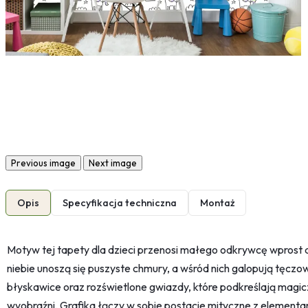
Previous image
Next image
Opis
Specyfikacja techniczna
Montaż
Motyw tej tapety dla dzieci przenosi małego odkrywcę wprost d
niebie unoszą się puszyste chmury, a wśród nich galopują tęcz
błyskawice oraz rozświetlone gwiazdy, które podkreślają magicz
wyobraźni. Grafika łączy w sobie postacie mityczne z elementa