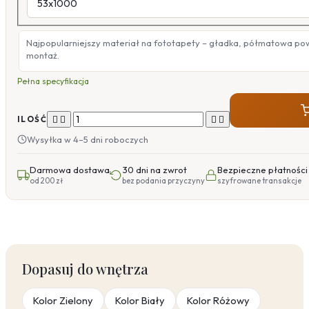
Najpopularniejszy materiał na fototapety – gładka, półmatowa po
montaż.
Pełna specyfikacja




ILOŚĆ
Wysyłka w 4–5 dni roboczych
Darmowa dostawa
30 dni na zwrot
Bezpieczne płatności
od 200 zł
bez podania przyczyny
szyfrowane transakcje
Dopasuj do wnętrza
Kolor Zielony
Kolor Biały
Kolor Różowy