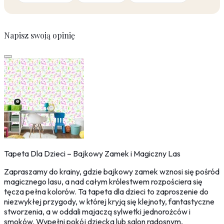
Napisz swoją opinię
Tapeta Dla Dzieci – Bajkowy Zamek i Magiczny Las
Zapraszamy do krainy, gdzie bajkowy zamek wznosi się pośród
magicznego lasu, a nad całym królestwem rozpościera się
tęcza pełna kolorów. Ta tapeta dla dzieci to zaproszenie do
niezwykłej przygody, w której kryją się klejnoty, fantastyczne
stworzenia, a w oddali majaczą sylwetki jednorożców i
smoków. Wypełni pokój dziecka lub salon radosnym,