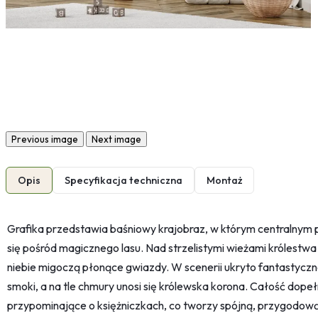
Previous image
Next image
Opis
Specyfikacja techniczna
Montaż
Grafika przedstawia baśniowy krajobraz, w którym centralny
się pośród magicznego lasu. Nad strzelistymi wieżami królestwa 
niebie migoczą płonące gwiazdy. W scenerii ukryto fantastyczne
smoki, a na tle chmury unosi się królewska korona. Całość dopeł
przypominające o księżniczkach, co tworzy spójną, przygodową