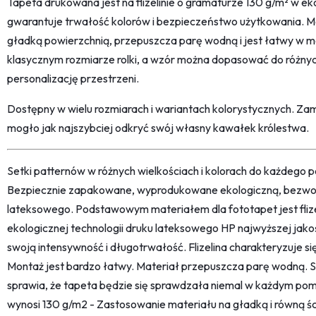
Tapeta drukowana jest na flizelinie o gramaturze 130 g/m² w eko
gwarantuje trwałość kolorów i bezpieczeństwo użytkowania. M
gładką powierzchnią, przepuszcza parę wodną i jest łatwy w m
klasycznym rozmiarze rolki, a wzór można dopasować do różnyc
personalizację przestrzeni.
Dostępny w wielu rozmiarach i wariantach kolorystycznych. Z
mogło jak najszybciej odkryć swój własny kawałek królestwa.
Setki patternów w różnych wielkościach i kolorach do każdego po
Bezpiecznie zapakowane, wyprodukowane ekologiczną, bezwon
lateksowego. Podstawowym materiałem dla fototapet jest fliz
ekologicznej technologii druku lateksowego HP najwyższej jako
swoją intensywność i długotrwałość. Flizelina charakteryzuje s
Montaż jest bardzo łatwy. Materiał przepuszcza parę wodną. 
sprawia, że tapeta będzie się sprawdzała niemal w każdym pom
wynosi 130 g/m2 - Zastosowanie materiału na gładką i równą śc