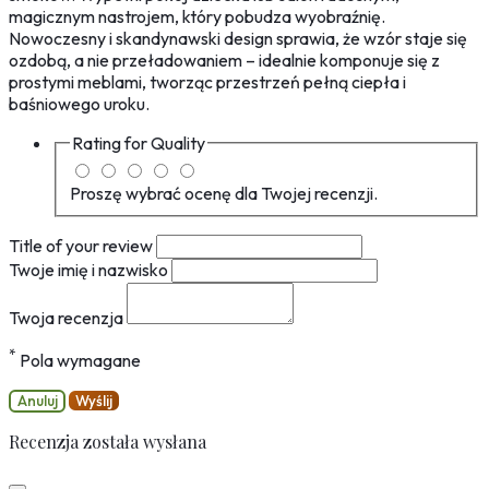
magicznym nastrojem, który pobudza wyobraźnię.
Nowoczesny i skandynawski design sprawia, że wzór staje się
ozdobą, a nie przeładowaniem – idealnie komponuje się z
prostymi meblami, tworząc przestrzeń pełną ciepła i
baśniowego uroku.
Rating for
Quality
Proszę wybrać ocenę dla Twojej recenzji.
Title of your review
Twoje imię i nazwisko
Twoja recenzja
*
Pola wymagane
Anuluj
Wyślij
Recenzja została wysłana