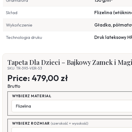
Gramatura
130 g/m²
Skład
Flizelina (włóknin
Wykończenie
Gładka, półmat
Technologia druku
Druk lateksowy H
Tapeta Dla Dzieci – Bajkowy Zamek i Mag
SKU: TR-393-VER-53
Price:
479,00 zł
Brutto
WYBIERZ MATERIAŁ
WYBIERZ ROZMIAR
(szerokość × wysokość)