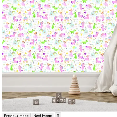
Previous image
Next image
