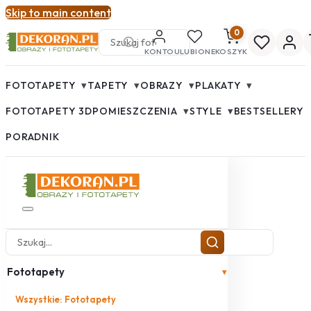
Skip to main content
0
KONTO
ULUBIONE
KOSZYK
▾
▾
▾
▾
FOTOTAPETY
TAPETY
OBRAZY
PLAKATY
▾
▾
FOTOTAPETY 3D
POMIESZCZENIA
STYLE
BESTSELLERY
PORADNIK
Fototapety
▾
Wszystkie: Fototapety