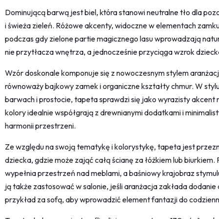
Dominującą barwą jest biel, która stanowi neutralne tło dla pozo
i świeża zieleń. Różowe akcenty, widoczne w elementach zamku i
podczas gdy zielone partie magicznego lasu wprowadzają natural
nie przytłacza wnętrza, a jednocześnie przyciąga wzrok dziecka
Wzór doskonale komponuje się z nowoczesnym stylem aranżacji,
równoważy bajkowy zamek i organiczne kształty chmur. W styl
barwach i prostocie, tapeta sprawdzi się jako wyrazisty akcent n
kolory idealnie współgrają z drewnianymi dodatkami i minimal
harmonii przestrzeni.
Ze względu na swoją tematykę i kolorystykę, tapeta jest prze
dziecka, gdzie może zająć całą ścianę za łóżkiem lub biurkiem. 
wypełnia przestrzeń nad meblami, a baśniowy krajobraz stymu
ją także zastosować w salonie, jeśli aranżacja zakłada dodani
przykład za sofą, aby wprowadzić element fantazji do codzien