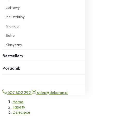
Loftowy
Industrialny
Glamour
Boho
Klasyczny
Bestsellery
Poradnik
607 802 292
sklep@dekoran.pl
Home
Tapety
Dziecięce