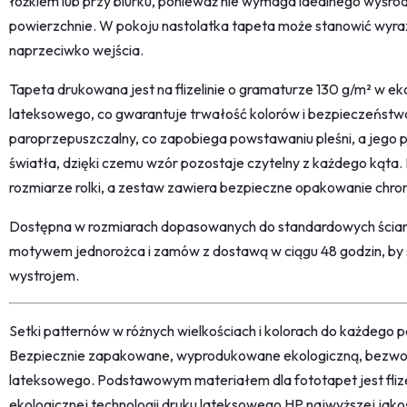
łóżkiem lub przy biurku, ponieważ nie wymaga idealnego wyśro
powierzchnie. W pokoju nastolatka tapeta może stanowić wyrazi
naprzeciwko wejścia.
Tapeta drukowana jest na flizelinie o gramaturze 130 g/m² w eko
lateksowego, co gwarantuje trwałość kolorów i bezpieczeństwo
paroprzepuszczalny, co zapobiega powstawaniu pleśni, a jego 
światła, dzięki czemu wzór pozostaje czytelny z każdego kąta.
rozmiarze rolki, a zestaw zawiera bezpieczne opakowanie chro
Dostępna w rozmiarach dopasowanych do standardowych ścian 
motywem jednorożca i zamów z dostawą w ciągu 48 godzin, by 
wystrojem.
Setki patternów w różnych wielkościach i kolorach do każdego po
Bezpiecznie zapakowane, wyprodukowane ekologiczną, bezwon
lateksowego. Podstawowym materiałem dla fototapet jest fliz
ekologicznej technologii druku lateksowego HP najwyższej jako