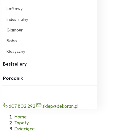
Loftowy
Industrialny
Glamour
Boho
Klasyczny
Bestsellery
Poradnik
607 802 292
sklep@dekoran.pl
Home
Tapety
Dziecięce