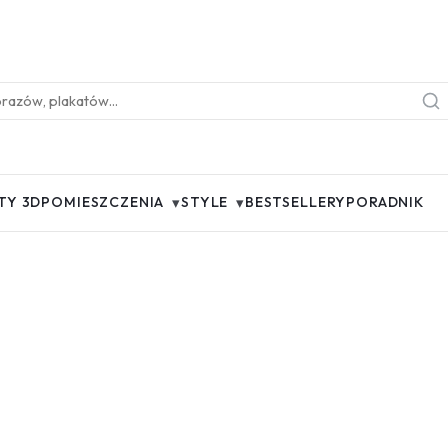
▾
▾
TY 3D
POMIESZCZENIA
STYLE
BESTSELLERY
PORADNIK