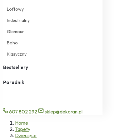
Loftowy
Industrialny
Glamour
Boho
Klasyczny
Bestsellery
Poradnik
607 802 292
sklep@dekoran.pl
Home
Tapety
Dziecięce