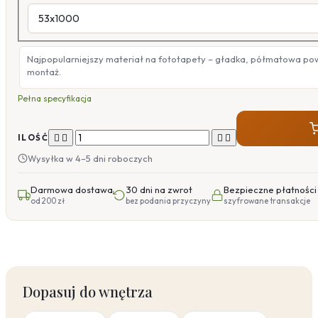
Najpopularniejszy materiał na fototapety – gładka, półmatowa po
montaż.
Pełna specyfikacja




ILOŚĆ
Wysyłka w 4–5 dni roboczych
Darmowa dostawa
30 dni na zwrot
Bezpieczne płatności
od 200 zł
bez podania przyczyny
szyfrowane transakcje
Dopasuj do wnętrza