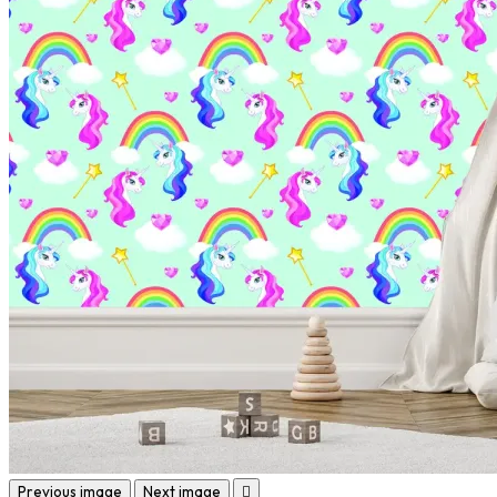
Previous image
Next image
