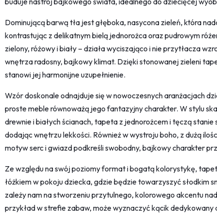
buduje nastrój bajkowego świata, idealnego do dziecięcej wyob
Dominującą barwą tła jest głęboka, nasycona zieleń, która nada
kontrastując z delikatnym bielą jednorożca oraz pudrowym różem
zielony, różowy i biały – działa wyciszająco i nie przytłacza w
wnętrza radosny, bajkowy klimat. Dzięki stonowanej zieleni tape
stanowi jej harmonijne uzupełnienie.
Wzór doskonale odnajduje się w nowoczesnych aranżacjach dzi
proste meble równoważą jego fantazyjny charakter. W stylu s
drewnie i białych ścianach, tapeta z jednorożcem i tęczą stani
dodając wnętrzu lekkości. Również w wystroju boho, z dużą ilośc
motyw serc i gwiazd podkreśli swobodny, bajkowy charakter prz
Ze względu na swój poziomy format i bogatą kolorystykę, tapeta 
łóżkiem w pokoju dziecka, gdzie będzie towarzyszyć słodkim snom
zależy nam na stworzeniu przytulnego, kolorowego akcentu nad 
przykład w strefie zabaw, może wyznaczyć kącik dedykowany dz