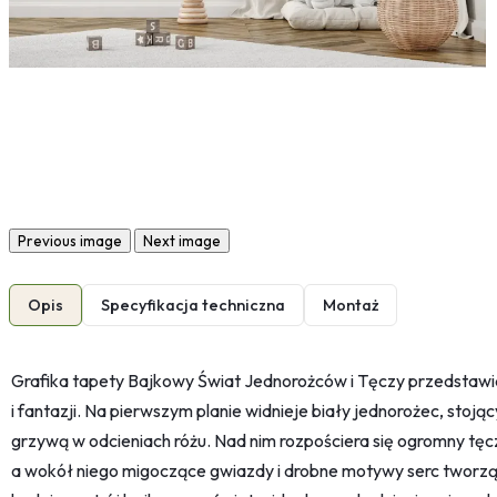
Previous image
Next image
Opis
Specyfikacja techniczna
Montaż
Grafika tapety Bajkowy Świat Jednorożców i Tęczy przedstawia
i fantazji. Na pierwszym planie widnieje biały jednorożec, stoj
grzywą w odcieniach różu. Nad nim rozpościera się ogromny tęc
a wokół niego migoczące gwiazdy i drobne motywy serc tworzą