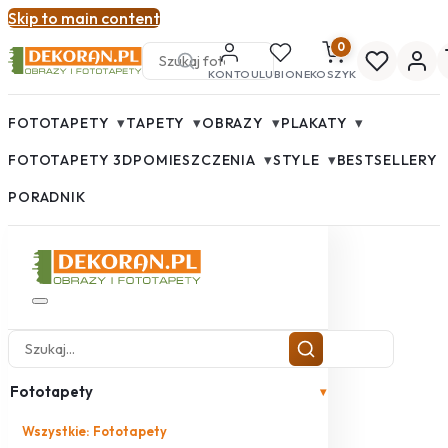
Skip to main content
0
KONTO
ULUBIONE
KOSZYK
▾
▾
▾
▾
FOTOTAPETY
TAPETY
OBRAZY
PLAKATY
▾
▾
FOTOTAPETY 3D
POMIESZCZENIA
STYLE
BESTSELLERY
PORADNIK
Fototapety
▾
Wszystkie: Fototapety