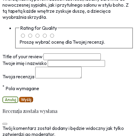
nowoczesnej sypialni, jak i przytulnego salonu w stylu boho. Z
tą tapetą każde wnętrze zyskuje duszę, a dziecięca
wyobraźnia skrzydła.
Rating for
Quality
Proszę wybrać ocenę dla Twojej recenzji.
Title of your review
Twoje imię i nazwisko
Twoja recenzja
*
Pola wymagane
Anuluj
Wyślij
Recenzja została wysłana
Twój komentarz został dodany i będzie widoczny jak tylko
zatwierdzi go moderator.