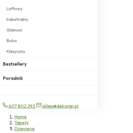
Loftowy
Industrialny
Glamour
Boho
Klasyczny
Bestsellery
Poradnik
607 802 292
sklep@dekoran.pl
Home
Tapety
Dziecięce