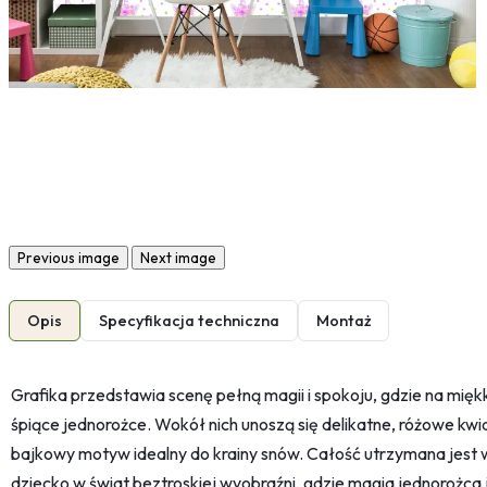
Previous image
Next image
Opis
Specyfikacja techniczna
Montaż
Grafika przedstawia scenę pełną magii i spokoju, gdzie na mięk
śpiące jednorożce. Wokół nich unoszą się delikatne, różowe kwi
bajkowy motyw idealny do krainy snów. Całość utrzymana jest 
dziecko w świat beztroskiej wyobraźni, gdzie magia jednorożca j