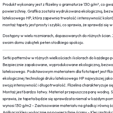
Produkt wykonany jest z flizeliny o gramaturze 130 g/m², co g
powierzchnię. Grafika została wydrukowana ekologiczną, bez
lateksowego HP, która zapewnia trwałość i intensywność kolor
montaż tapety jest prosty i szybki, co sprawia, że sprawdzi się
Dostępny w wielu rozmiarach, dopasowanych do różnych ścian.
swoim domu zakątek pełen słodkiego spokoju.
Setki patternów w różnych wielkościach i kolorach do każdego po
Bezpiecznie zapakowane, wyprodukowane ekologiczną, bezwon
lateksowego. Podstawowym materiałem dla fototapet jest fliz
ekologicznej technologii druku lateksowego HP najwyższej jako
swoją intensywność i długotrwałość. Flizelina charakteryzuje s
Montaż jest bardzo łatwy. Materiał przepuszcza parę wodną. 
sprawia, że tapeta będzie się sprawdzała niemal w każdym pom
wynosi 130 g/m2 - Zastosowanie materiału na gładką i równą śc
Aplikacja kleju wyłącznie na powierzchnię ściany - Klej i instru