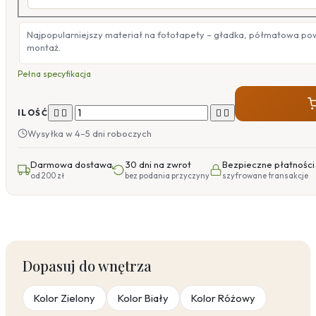
Najpopularniejszy materiał na fototapety – gładka, półmatowa po
montaż.
Pełna specyfikacja




ILOŚĆ
Wysyłka w 4–5 dni roboczych
Darmowa dostawa
30 dni na zwrot
Bezpieczne płatności
od 200 zł
bez podania przyczyny
szyfrowane transakcje
Dopasuj do wnętrza
Kolor Zielony
Kolor Biały
Kolor Różowy