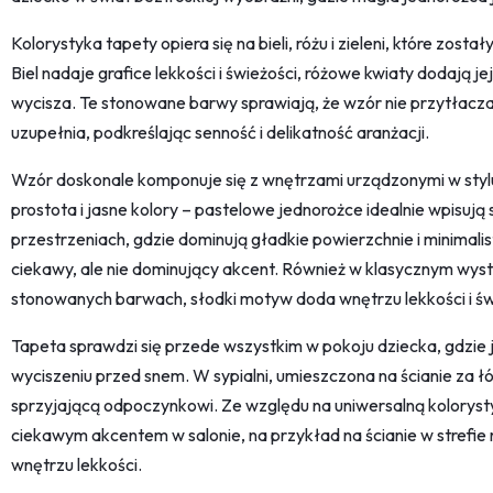
Kolorystyka tapety opiera się na bieli, różu i zieleni, które zos
Biel nadaje grafice lekkości i świeżości, różowe kwiaty dodają jej
wycisza. Te stonowane barwy sprawiają, że wzór nie przytłacza 
uzupełnia, podkreślając senność i delikatność aranżacji.
Wzór doskonale komponuje się z wnętrzami urządzonymi w stylu
prostota i jasne kolory – pastelowe jednorożce idealnie wpisuj
przestrzeniach, gdzie dominują gładkie powierzchnie i minimal
ciekawy, ale nie dominujący akcent. Również w klasycznym wyst
stonowanych barwach, słodki motyw doda wnętrzu lekkości i św
Tapeta sprawdzi się przede wszystkim w pokoju dziecka, gdzie 
wyciszeniu przed snem. W sypialni, umieszczona na ścianie za ł
sprzyjającą odpoczynkowi. Ze względu na uniwersalną kolorysty
ciekawym akcentem w salonie, na przykład na ścianie w strefie 
wnętrzu lekkości.