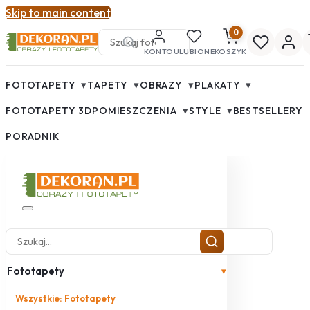
Skip to main content
0
KONTO
ULUBIONE
KOSZYK
▾
▾
▾
▾
FOTOTAPETY
TAPETY
OBRAZY
PLAKATY
▾
▾
FOTOTAPETY 3D
POMIESZCZENIA
STYLE
BESTSELLERY
PORADNIK
Fototapety
▾
Wszystkie: Fototapety