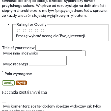
senności, idealną do pokoju dziecka, sypialni czy nawet
przytulnego salonu. Wnętrze od razu zyskuje na delikatności i
ciepłym charakterze, a motyw śpiących jednorożców sprawia,
że każdy wieczór staje się wyjątkowym rytuałem.
Rating for
Quality
Proszę wybrać ocenę dla Twojej recenzji.
Title of your review
Twoje imię i nazwisko
Twoja recenzja
*
Pola wymagane
Anuluj
Wyślij
Recenzja została wysłana
Twój komentarz został dodany i będzie widoczny jak tylko
zatwierdzi go moderator.