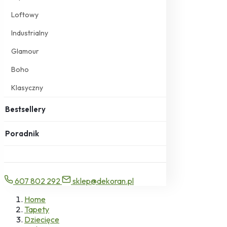
Loftowy
Industrialny
Glamour
Boho
Klasyczny
Bestsellery
Poradnik
607 802 292
sklep@dekoran.pl
Home
Tapety
Dziecięce