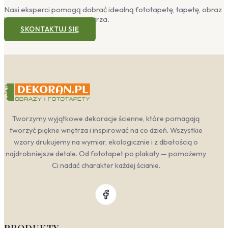
Nasi eksperci pomogą dobrać idealną fototapetę, tapetę, obraz
lub plakat do Twojego wnętrza.
SKONTAKTUJ SIĘ
Tworzymy wyjątkowe dekoracje ścienne, które pomagają
tworzyć piękne wnętrza i inspirować na co dzień. Wszystkie
wzory drukujemy na wymiar, ekologicznie i z dbałością o
najdrobniejsze detale. Od fototapet po plakaty — pomożemy
Ci nadać charakter każdej ścianie.
PRODUKTY