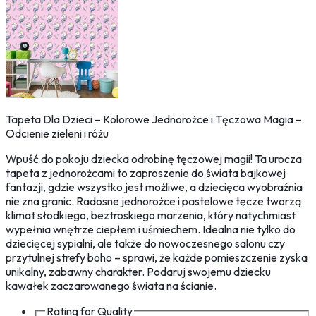
Tapeta Dla Dzieci – Kolorowe Jednorożce i Tęczowa Magia –
Odcienie zieleni i różu
Wpuść do pokoju dziecka odrobinę tęczowej magii! Ta urocza
tapeta z jednorożcami to zaproszenie do świata bajkowej
fantazji, gdzie wszystko jest możliwe, a dziecięca wyobraźnia
nie zna granic. Radosne jednorożce i pastelowe tęcze tworzą
klimat słodkiego, beztroskiego marzenia, który natychmiast
wypełnia wnętrze ciepłem i uśmiechem. Idealna nie tylko do
dziecięcej sypialni, ale także do nowoczesnego salonu czy
przytulnej strefy boho – sprawi, że każde pomieszczenie zyska
unikalny, zabawny charakter. Podaruj swojemu dziecku
kawałek zaczarowanego świata na ścianie.
Rating for
Quality