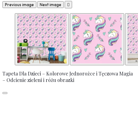
Previous image
Next image

Tapeta Dla Dzieci – Kolorowe Jednorożce i Tęczowa Magia
– Odcienie zieleni i różu obrazki