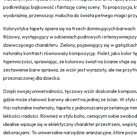
podkreślając bajkowość i fantazję całej sceny. To propozycja, k
wyobraźnię, przenosząc malucha do świata pełnego magii i prz
Kolorystyka tapety opiera się na trzech dominujących barwach:
Różowy, występujący w odcieniach pudrowych i intensywniejszyc
dziewczęcego charakteru. Zielony, pojawiający się w gałązkac
naturalny kontrast i równoważy kompozycję. Fiolet, jako kolor tę
tajemniczości, sprawiając, że kolorowy świat na ścianie staje się
zestawienie barw sprawia, że wzór jest wyrazisty, ale nie przytł
przeznaczonej dla dziecka.
Dzięki swojej uniwersalności, tęczowy wzór doskonale komponu
gdzie może stanowić barwny akcent na jednej ze ścian. W stylu
tła i naturalne materiały, tapeta z jednorożcami przełamuje m
lekkości i radości. Również w stylu boho, ceniącym sobie swobo
idealnie wpisuje się w eklektyczny charakter przestrzeni, współg
dekoracjami. To uniwersalne narzędzie aranżacyjne, które pozw