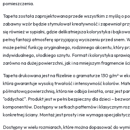
pomieszczenia.
Tapeta została zaprojektowana przede wszystkim z myślą o poko
zabawny wzór będzie stymulował kreatywność i zapewniał prz
się również w sypialni, gdzie delikatniejsza kolorystyka i bajk
pełną fantazji atmosferę sprzyjającą wyciszeniu przed snem. W 
może pełnić funkcję oryginalnego, rodzinnego akcentu, który pr
indywidualnego, słodkiego sznytu. Format i kolorystyka sprawia
zarówno na dużej powierzchni, jak i na mniejszym fragmencie śc
Tapeta drukowana jest na flizelinie o gramaturze 130 g/m² w eko
która gwarantuje wysoką trwałość i intensywność kolorów. Mate
półmatową powierzchnią, która nie odbija światła, oraz jest p
"oddychać". Produkt jest w pełni bezpieczny dla dzieci – bezwo
komponentów. Dostępny w setkach patternów i klasycznym rozm
konkretnej ściany. Montaż jest prosty i nie wymaga specjalistyc
Dostępny w wielu rozmiarach, które można dopasować do wymi