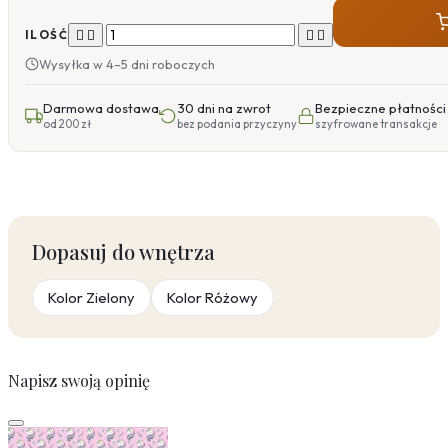




ILOŚĆ
Wysyłka w 4–5 dni roboczych
Darmowa dostawa
30 dni na zwrot
Bezpieczne płatności
od 200 zł
bez podania przyczyny
szyfrowane transakcje
Dopasuj do wnętrza
Kolor Zielony
Kolor Różowy
Napisz swoją opinię