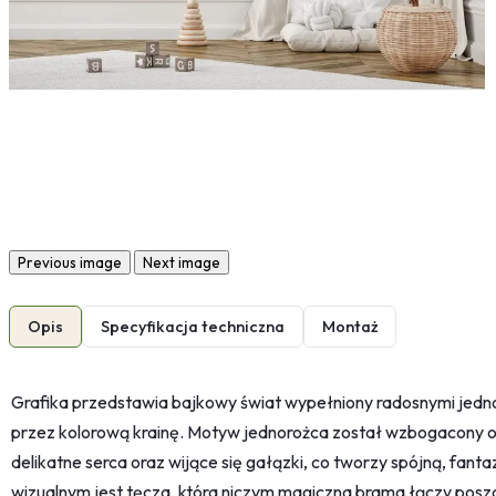
Previous image
Next image
Opis
Specyfikacja techniczna
Montaż
Grafika przedstawia bajkowy świat wypełniony radosnymi jedn
przez kolorową krainę. Motyw jednorożca został wzbogacony o
delikatne serca oraz wijące się gałązki, co tworzy spójną, fan
wizualnym jest tęcza, która niczym magiczna brama łączy pos