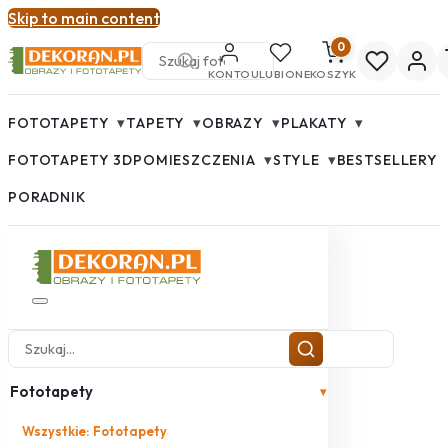
Skip to main content
0
KONTO
ULUBIONE
KOSZYK
▾
▾
▾
▾
FOTOTAPETY
TAPETY
OBRAZY
PLAKATY
▾
▾
FOTOTAPETY 3D
POMIESZCZENIA
STYLE
BESTSELLERY
PORADNIK
Fototapety
▾
Wszystkie: Fototapety