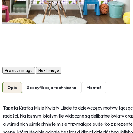
Previous image
Next image
Opis
Specyfikacja techniczna
Montaż
Tapeta Kratka Misie Kwiaty Liście to dziewczęcy motyw łączący
radości. Na jasnym, białym tle widoczne są delikatne kwiaty ora
a wśród nich uśmiechnięte misie trzymające pudełko z prezent
scenę, która idealnie oddaje beztroski klimat dzieciństwa i blisko