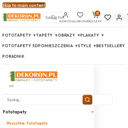
Skip to main content
0
KONTO
ULUBIONE
KOSZYK
▾
▾
▾
▾
FOTOTAPETY
TAPETY
OBRAZY
PLAKATY
▾
▾
FOTOTAPETY 3D
POMIESZCZENIA
STYLE
BESTSELLERY
PORADNIK
Fototapety
▾
Wszystkie: Fototapety