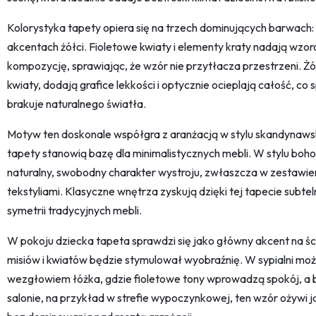
Kolorystyka tapety opiera się na trzech dominujących barwach: g
akcentach żółci. Fioletowe kwiaty i elementy kraty nadają wzorow
kompozycję, sprawiając, że wzór nie przytłacza przestrzeni. Żó
kwiaty, dodają grafice lekkości i optycznie ocieplają całość, c
brakuje naturalnego światła.
Motyw ten doskonale współgra z aranżacją w stylu skandynawski
tapety stanowią bazę dla minimalistycznych mebli. W stylu boho
naturalny, swobodny charakter wystroju, zwłaszcza w zestawien
tekstyliami. Klasyczne wnętrza zyskują dzięki tej tapecie subte
symetrii tradycyjnych mebli.
W pokoju dziecka tapeta sprawdzi się jako główny akcent na ści
misiów i kwiatów będzie stymulował wyobraźnię. W sypialni moż
wezgłowiem łóżka, gdzie fioletowe tony wprowadzą spokój, a b
salonie, na przykład w strefie wypoczynkowej, ten wzór ożywi j