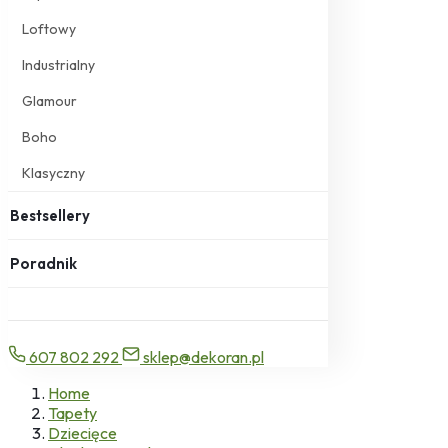
Loftowy
Industrialny
Glamour
Boho
Klasyczny
Bestsellery
Poradnik
607 802 292
sklep@dekoran.pl
Home
Tapety
Dziecięce