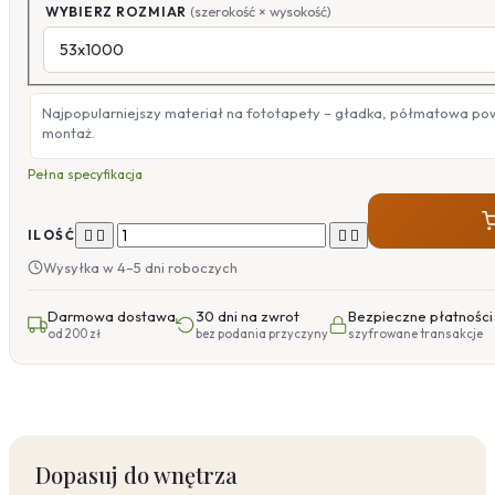
WYBIERZ ROZMIAR
(szerokość × wysokość)
Najpopularniejszy materiał na fototapety – gładka, półmatowa po
montaż.
Pełna specyfikacja




ILOŚĆ
Wysyłka w 4–5 dni roboczych
Darmowa dostawa
30 dni na zwrot
Bezpieczne płatności
od 200 zł
bez podania przyczyny
szyfrowane transakcje
Dopasuj do wnętrza