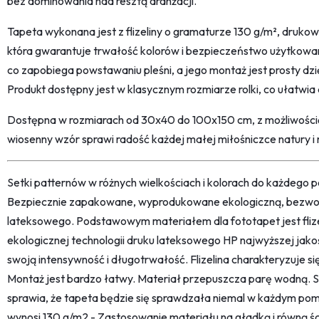
bez dominowania nad resztą aranżacji.
Tapeta wykonana jest z flizeliny o gramaturze 130 g/m², druk
która gwarantuje trwałość kolorów i bezpieczeństwo użytkowan
co zapobiega powstawaniu pleśni, a jego montaż jest prosty dzięk
Produkt dostępny jest w klasycznym rozmiarze rolki, co ułatwi
Dostępna w rozmiarach od 30x40 do 100x150 cm, z możliwością
wiosenny wzór sprawi radość każdej małej miłośniczce natury i 
Setki patternów w różnych wielkościach i kolorach do każdego po
Bezpiecznie zapakowane, wyprodukowane ekologiczną, bezwon
lateksowego. Podstawowym materiałem dla fototapet jest fliz
ekologicznej technologii druku lateksowego HP najwyższej jako
swoją intensywność i długotrwałość. Flizelina charakteryzuje s
Montaż jest bardzo łatwy. Materiał przepuszcza parę wodną. 
sprawia, że tapeta będzie się sprawdzała niemal w każdym pom
wynosi 130 g/m2 - Zastosowanie materiału na gładką i równą śc