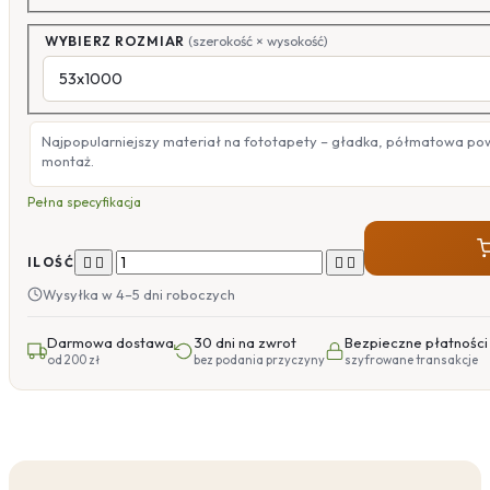
WYBIERZ ROZMIAR
(szerokość × wysokość)
Najpopularniejszy materiał na fototapety – gładka, półmatowa po
montaż.
Pełna specyfikacja




ILOŚĆ
Wysyłka w 4–5 dni roboczych
Darmowa dostawa
30 dni na zwrot
Bezpieczne płatności
od 200 zł
bez podania przyczyny
szyfrowane transakcje