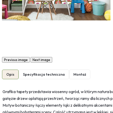
Previous image
Next image
Opis
Specyfikacja techniczna
Montaż
Grafika tapety przedstawia wiosenny ogród, w którym natura bud
gałęzie drzew oplatają przestrzeń, tworząc ramy dla licznych p
Motyw botaniczny łączy elementy łąki z delikatnymi akcentami p
głównymi bohaterami sceny. Całość utrzymana jest w lekkiej, siel