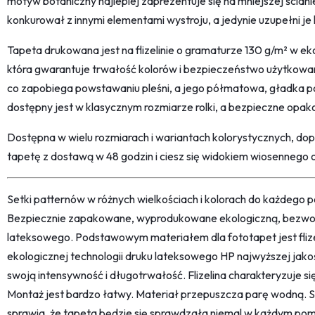
motyw botaniczny najlepiej zaprezentuje się na mniejszej ściani
konkurował z innymi elementami wystroju, a jedynie uzupełni je
Tapeta drukowana jest na flizelinie o gramaturze 130 g/m² w eko
która gwarantuje trwałość kolorów i bezpieczeństwo użytkowan
co zapobiega powstawaniu pleśni, a jego półmatowa, gładka p
dostępny jest w klasycznym rozmiarze rolki, a bezpieczne opak
Dostępna w wielu rozmiarach i wariantach kolorystycznych, dop
tapetę z dostawą w 48 godzin i ciesz się widokiem wiosennego 
Setki patternów w różnych wielkościach i kolorach do każdego po
Bezpiecznie zapakowane, wyprodukowane ekologiczną, bezwon
lateksowego. Podstawowym materiałem dla fototapet jest fliz
ekologicznej technologii druku lateksowego HP najwyższej jako
swoją intensywność i długotrwałość. Flizelina charakteryzuje s
Montaż jest bardzo łatwy. Materiał przepuszcza parę wodną. 
sprawia, że tapeta będzie się sprawdzała niemal w każdym pom