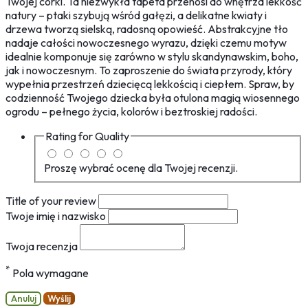
Twojej córki. Ta niezwykła tapeta przenosi do wnętrza lekkość
natury – ptaki szybują wśród gałęzi, a delikatne kwiaty i
drzewa tworzą sielską, radosną opowieść. Abstrakcyjne tło
nadaje całości nowoczesnego wyrazu, dzięki czemu motyw
idealnie komponuje się zarówno w stylu skandynawskim, boho,
jak i nowoczesnym. To zaproszenie do świata przyrody, który
wypełnia przestrzeń dziecięcą lekkością i ciepłem. Spraw, by
codzienność Twojego dziecka była otulona magią wiosennego
ogrodu – pełnego życia, kolorów i beztroskiej radości.
Rating for
Quality
Proszę wybrać ocenę dla Twojej recenzji.
Title of your review
Twoje imię i nazwisko
Twoja recenzja
*
Pola wymagane
Anuluj
Wyślij