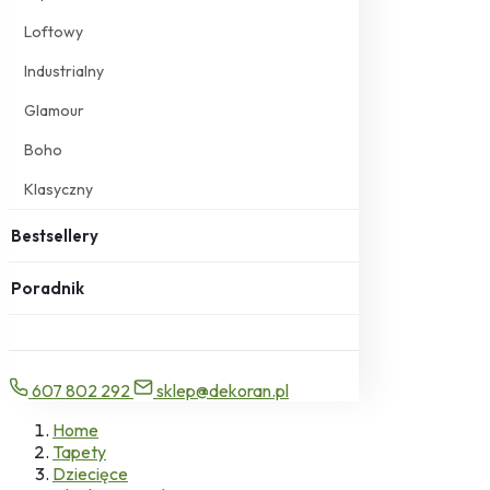
Loftowy
Industrialny
Glamour
Boho
Klasyczny
Bestsellery
Poradnik
607 802 292
sklep@dekoran.pl
Home
Tapety
Dziecięce