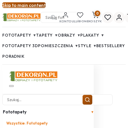
Skip to main content
0
KONTO
ULUBIONE
KOSZYK
▾
▾
▾
▾
FOTOTAPETY
TAPETY
OBRAZY
PLAKATY
▾
▾
FOTOTAPETY 3D
POMIESZCZENIA
STYLE
BESTSELLERY
PORADNIK
Fototapety
▾
Wszystkie: Fototapety