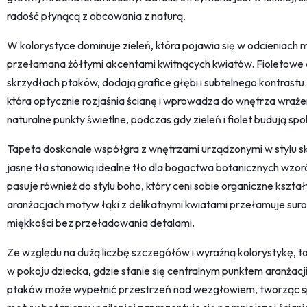
radość płynącą z obcowania z naturą.
W kolorystyce dominuje zieleń, która pojawia się w odcieniach mł
przełamana żółtymi akcentami kwitnących kwiatów. Fioletowe d
skrzydłach ptaków, dodają grafice głębi i subtelnego kontrastu
która optycznie rozjaśnia ścianę i wprowadza do wnętrza wrażen
naturalne punkty świetlne, podczas gdy zieleń i fiolet budują sp
Tapeta doskonale współgra z wnętrzami urządzonymi w stylu sk
jasne tła stanowią idealne tło dla bogactwa botanicznych wzor
pasuje również do stylu boho, który ceni sobie organiczne kszta
aranżacjach motyw łąki z delikatnymi kwiatami przełamuje sur
miękkości bez przeładowania detalami.
Ze względu na dużą liczbę szczegółów i wyraźną kolorystykę, ta
w pokoju dziecka, gdzie stanie się centralnym punktem aranżacji
ptaków może wypełnić przestrzeń nad wezgłowiem, tworząc sp