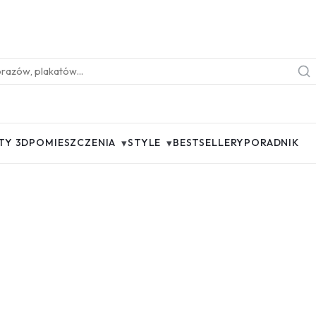
▾
▾
TY 3D
POMIESZCZENIA
STYLE
BESTSELLERY
PORADNIK