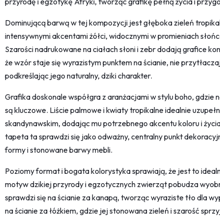
przyrodę i egzotykę Afryki, tworząc grafikę pełną życia i przyg
Dominującą barwą w tej kompozycji jest głęboka zieleń tropika
intensywnymi akcentami żółci, widocznymi w promieniach słońca
Szarości nadrukowane na ciałach słoni i zebr dodają grafice kont
że wzór staje się wyrazistym punktem na ścianie, nie przytłacza
podkreślając jego naturalny, dziki charakter.
Grafika doskonale współgra z aranżacjami w stylu boho, gdzie 
są kluczowe. Liście palmowe i kwiaty tropikalne idealnie uzupeł
skandynawskim, dodając mu potrzebnego akcentu koloru i życi
tapeta ta sprawdzi się jako odważny, centralny punkt dekoracyj
formy i stonowane barwy mebli.
Poziomy format i bogata kolorystyka sprawiają, że jest to ideal
motyw dzikiej przyrody i egzotycznych zwierząt pobudza wyobr
sprawdzi się na ścianie za kanapą, tworząc wyraziste tło dla w
na ścianie za łóżkiem, gdzie jej stonowana zieleń i szarość spr