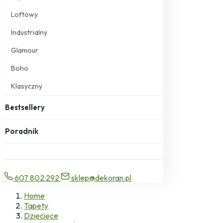
Loftowy
Industrialny
Glamour
Boho
Klasyczny
Bestsellery
Poradnik
607 802 292
sklep@dekoran.pl
Home
Tapety
Dziecięce