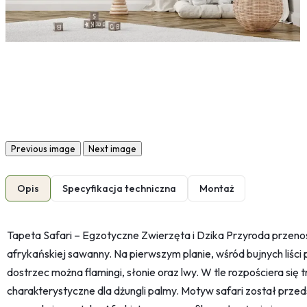
Previous image
Next image
Opis
Specyfikacja techniczna
Montaż
Tapeta Safari – Egzotyczne Zwierzęta i Dzika Przyroda przeno
afrykańskiej sawanny. Na pierwszym planie, wśród bujnych liści
dostrzec można flamingi, słonie oraz lwy. W tle rozpościera się t
charakterystyczne dla dżungli palmy. Motyw safari został prze