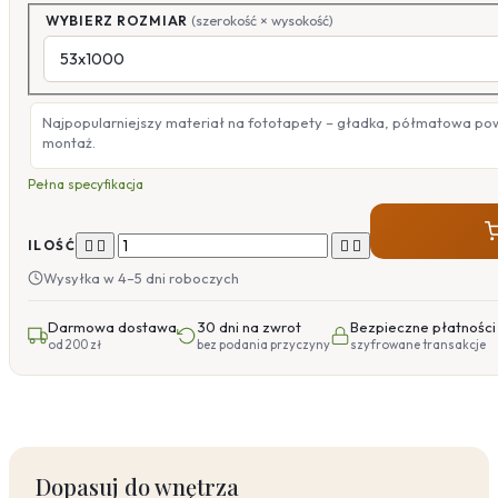
WYBIERZ ROZMIAR
(szerokość × wysokość)
Najpopularniejszy materiał na fototapety – gładka, półmatowa po
montaż.
Pełna specyfikacja




ILOŚĆ
Wysyłka w 4–5 dni roboczych
Darmowa dostawa
30 dni na zwrot
Bezpieczne płatności
od 200 zł
bez podania przyczyny
szyfrowane transakcje
Dopasuj do wnętrza