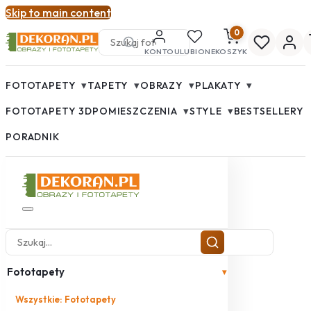
Skip to main content
0
KONTO
ULUBIONE
KOSZYK
▾
▾
▾
▾
FOTOTAPETY
TAPETY
OBRAZY
PLAKATY
▾
▾
FOTOTAPETY 3D
POMIESZCZENIA
STYLE
BESTSELLERY
PORADNIK
Fototapety
▾
Wszystkie: Fototapety