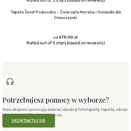
Rated
out of 5 stars based on
review(s)
Tapeta Świat Podwodny – Zwierzęta Morskie i Gwiazdki dla
Dziewczynki
479,00 zł
Rated
out of 5 stars based on
review(s)
Potrzebujesz pomocy w wyborze?
Nasi eksperci pomogą dobrać idealną fototapetę, tapetę, obraz
lub plakat do Twojego wnętrza.
SKONTAKTUJ SIĘ