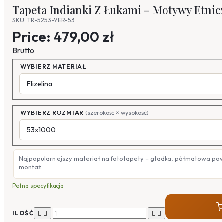
Tapeta Indianki Z Łukami – Motywy Etnic
SKU: TR-5253-VER-53
Price:
479,00 zł
Brutto
WYBIERZ MATERIAŁ
WYBIERZ ROZMIAR
(szerokość × wysokość)
Najpopularniejszy materiał na fototapety – gładka, półmatowa po
montaż.
Pełna specyfikacja




ILOŚĆ