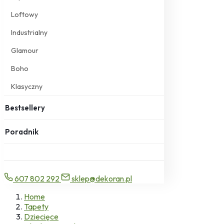
Loftowy
Industrialny
Glamour
Boho
Klasyczny
Bestsellery
Poradnik
607 802 292
sklep@dekoran.pl
Home
Tapety
Dziecięce