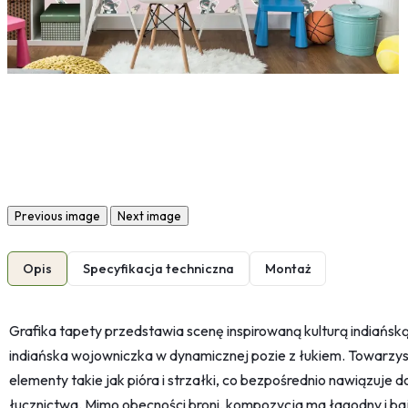
Previous image
Next image
Opis
Specyfikacja techniczna
Montaż
Grafika tapety przedstawia scenę inspirowaną kulturą indiańską,
indiańska wojowniczka w dynamicznej pozie z łukiem. Towarzysz
elementy takie jak pióra i strzałki, co bezpośrednio nawiązuje
łucznictwa. Mimo obecności broni, kompozycja ma łagodny i 