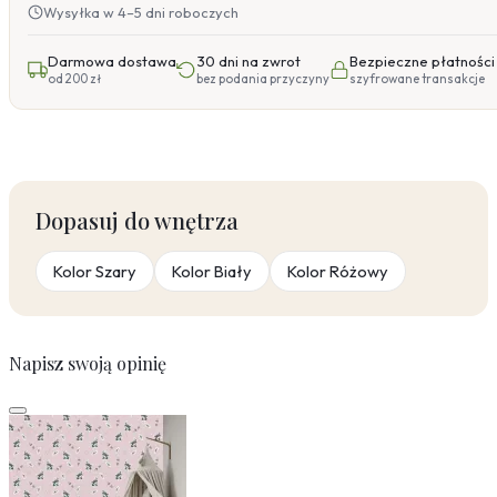
Wysyłka w 4–5 dni roboczych
Darmowa dostawa
30 dni na zwrot
Bezpieczne płatności
od 200 zł
bez podania przyczyny
szyfrowane transakcje
Dopasuj do wnętrza
Kolor Szary
Kolor Biały
Kolor Różowy
Napisz swoją opinię