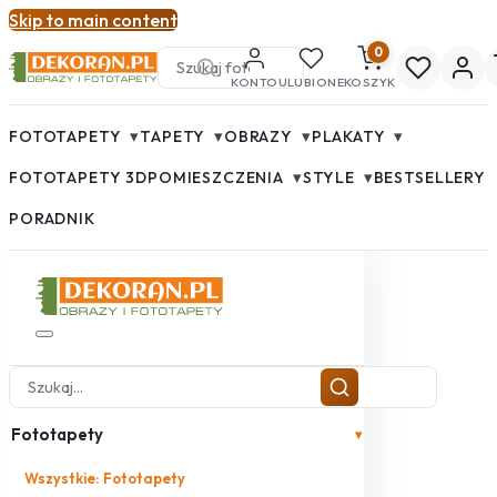
Skip to main content
0
KONTO
ULUBIONE
KOSZYK
▾
▾
▾
▾
FOTOTAPETY
TAPETY
OBRAZY
PLAKATY
▾
▾
FOTOTAPETY 3D
POMIESZCZENIA
STYLE
BESTSELLERY
PORADNIK
Fototapety
▾
Wszystkie: Fototapety