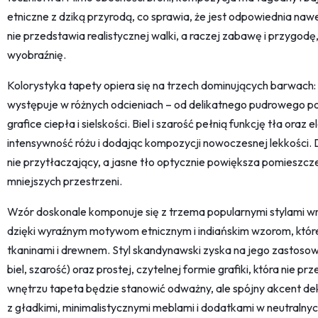
etniczne z dziką przyrodą, co sprawia, że jest odpowiednia na
nie przedstawia realistycznej walki, a raczej zabawę i przygodę,
wyobraźnię.
Kolorystyka tapety opiera się na trzech dominujących barwach
występuje w różnych odcieniach – od delikatnego pudrowego po 
grafice ciepła i sielskości. Biel i szarość pełnią funkcję tła o
intensywność różu i dodając kompozycji nowoczesnej lekkości. Dz
nie przytłaczający, a jasne tło optycznie powiększa pomieszcze
mniejszych przestrzeni.
Wzór doskonale komponuje się z trzema popularnymi stylami wnę
dzięki wyraźnym motywom etnicznym i indiańskim wzorom, które
tkaninami i drewnem. Styl skandynawski zyska na jego zastosowa
biel, szarość) oraz prostej, czytelnej formie grafiki, która ni
wnętrzu tapeta będzie stanowić odważny, ale spójny akcent deko
z gładkimi, minimalistycznymi meblami i dodatkami w neutralny