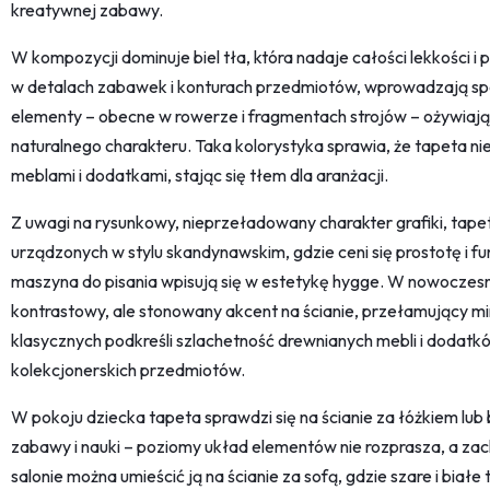
kreatywnej zabawy.
W kompozycji dominuje biel tła, która nadaje całości lekkości i
w detalach zabawek i konturach przedmiotów, wprowadzają spo
elementy – obecne w rowerze i fragmentach strojów – ożywiają g
naturalnego charakteru. Taka kolorystyka sprawia, że tapeta ni
meblami i dodatkami, stając się tłem dla aranżacji.
Z uwagi na rysunkowy, nieprzeładowany charakter grafiki, tape
urządzonych w stylu skandynawskim, gdzie ceni się prostotę i f
maszyna do pisania wpisują się w estetykę hygge. W nowoczesn
kontrastowy, ale stonowany akcent na ścianie, przełamujący m
klasycznych podkreśli szlachetność drewnianych mebli i dodatków
kolekcjonerskich przedmiotów.
W pokoju dziecka tapeta sprawdzi się na ścianie za łóżkiem lub 
zabawy i nauki – poziomy układ elementów nie rozprasza, a z
salonie można umieścić ją na ścianie za sofą, gdzie szare i bia