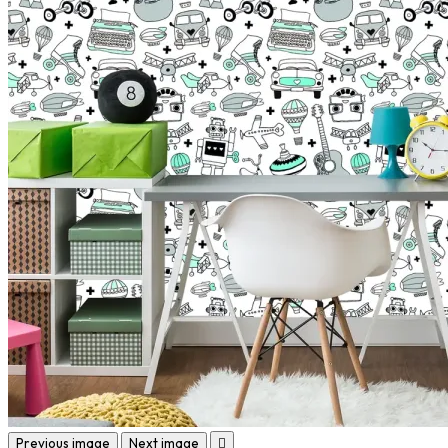
Previous image
Next image
