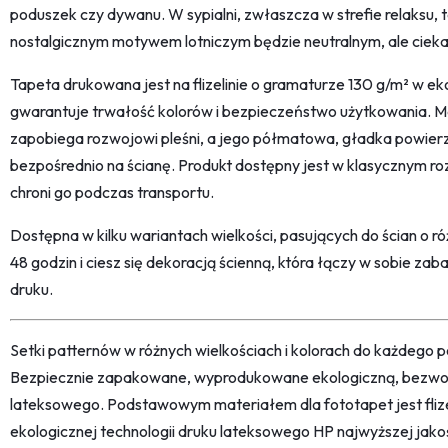
poduszek czy dywanu. W sypialni, zwłaszcza w strefie relaksu, 
nostalgicznym motywem lotniczym będzie neutralnym, ale ci
Tapeta drukowana jest na flizelinie o gramaturze 130 g/m² w eko
gwarantuje trwałość kolorów i bezpieczeństwo użytkowania. Ma
zapobiega rozwojowi pleśni, a jego półmatowa, gładka powierzc
bezpośrednio na ścianę. Produkt dostępny jest w klasycznym ro
chroni go podczas transportu.
Dostępna w kilku wariantach wielkości, pasujących do ścian o 
48 godzin i ciesz się dekoracją ścienną, która łączy w sobie za
druku.
Setki patternów w różnych wielkościach i kolorach do każdego po
Bezpiecznie zapakowane, wyprodukowane ekologiczną, bezwon
lateksowego. Podstawowym materiałem dla fototapet jest fliz
ekologicznej technologii druku lateksowego HP najwyższej jako