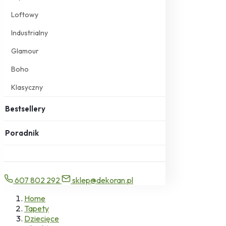
Loftowy
Industrialny
Glamour
Boho
Klasyczny
Bestsellery
Poradnik
607 802 292
sklep@dekoran.pl
Home
Tapety
Dziecięce