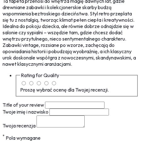
Ta tapeta przenosi do wnętrza magię dawnych lat, gdzie
drewniane zabawki i kolekcjonerskie skarby budzą
wspomnienia beztroskiego dzieciństwa. Styl retro przeplata
się tu z nostalgią, tworząc klimat pełen ciepła i kreatywności.
Idealna do pokoju dziecka, ale równie dobrze odnajdzie się w
salonie czy sypialni – wszędzie tam, gdzie chcesz dodać
wnętrzu przytulnego, nieco sentymentalnego charakteru.
Zabawki vintage, rozsiane po wzorze, zachęcają do
opowiadania historii i pobudzają wyobraźnię, a ich klasyczny
urok doskonale współgra z nowoczesnymi, skandynawskimi, a
nawet klasycznymi aranżacjami.
Rating for
Quality
Proszę wybrać ocenę dla Twojej recenzji.
Title of your review
Twoje imię i nazwisko
Twoja recenzja
*
Pola wymagane