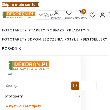
Skip to main content
0
KONTO
ULUBIONE
KOSZYK
▾
▾
▾
▾
FOTOTAPETY
TAPETY
OBRAZY
PLAKATY
▾
▾
FOTOTAPETY 3D
POMIESZCZENIA
STYLE
BESTSELLERY
PORADNIK
Fototapety
▾
Wszystkie: Fototapety