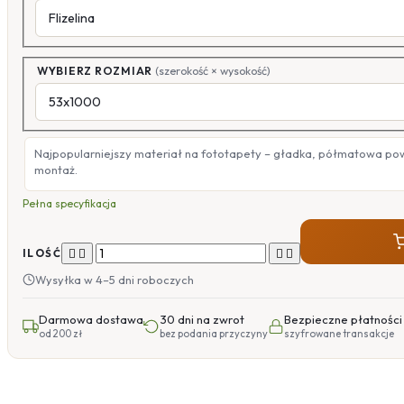
WYBIERZ ROZMIAR
(szerokość × wysokość)
Najpopularniejszy materiał na fototapety – gładka, półmatowa po
montaż.
Pełna specyfikacja




ILOŚĆ
Wysyłka w 4–5 dni roboczych
Darmowa dostawa
30 dni na zwrot
Bezpieczne płatności
od 200 zł
bez podania przyczyny
szyfrowane transakcje