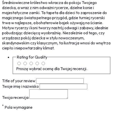
Średniowieczne królestwo wkracza do pokoju Twojego
dziecka, a wraz z nim odważni rycerze, dzielne konie i
majestatyczne zamki. Ta tapeta dla dzieci to zaproszenie do
magicznego świata pełnego przygód, gdzie turniej rycerski
trwa w najlepsze, a bohaterowie bajek ożywają na ścianie.
Motyw rycerzy i koni tworzy nastrój odwagi i zabawy, idealnie
pobudzając dziecięcą wyobraźnię. Niezależnie od tego, czy
urządzasz pokój dziecka w stylu nowoczesnym,
skandynawskim czy klasycznym, ta ilustracja wnosi do wnętrza
ciepło i niepowtarzalny klimat.
Rating for
Quality
Proszę wybrać ocenę dla Twojej recenzji.
Title of your review
Twoje imię i nazwisko
Twoja recenzja
*
Pola wymagane