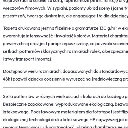
na przykład na ścianie za sofą, tapeta może pełnić funkcję orygi
wieczorów filmowych. W sypialni, poziomy układ sceny i jasne 
przestrzeń, tworząc dyskretne, ale angażujące tło dla dziecięc
Tapeta drukowana jest na flizelinie o gramaturze 130 g/m² w eko
gwarantuje intensywność i trwałość kolorów. Materiał charakt
powierzchnią oraz jest paroprzepuszczalny, co pozwala ściano
setkach patternów i klasycznych rozmiarach rolek, a bezpiec
łatwy transport i montaż.
Dostępna w wielu rozmiarach, dopasowanych do standardowyc
48h i pozwól dziecku codziennie wyruszać na średniowieczną p
Setki patternów w różnych wielkościach i kolorach do każdego po
Bezpiecznie zapakowane, wyprodukowane ekologiczną, bezwon
lateksowego. Podstawowym materiałem dla fototapet jest fliz
ekologicznej technologii druku lateksowego HP najwyższej jako
swoją intensywność i długotrwałość. Flizelina charakteryzuje s