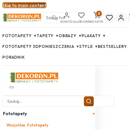
Skip to main content
0
KONTO
ULUBIONE
KOSZYK
▾
▾
▾
▾
FOTOTAPETY
TAPETY
OBRAZY
PLAKATY
▾
▾
FOTOTAPETY 3D
POMIESZCZENIA
STYLE
BESTSELLERY
PORADNIK
Fototapety
▾
Wszystkie: Fototapety