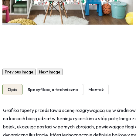
Previous image
Next image
Opis
Specyfikacja techniczna
Montaż
Grafika tapety przedstawia scenę rozgrywającą się w średniowi
na koniach biorą udział w turnieju rycerskim u stóp potężnego 
bajek, ukazując postaci w pełnych zbrojach, powiewające flag
dynamiczną ilustrację, która jednoznacznie definiuje bajkowy m