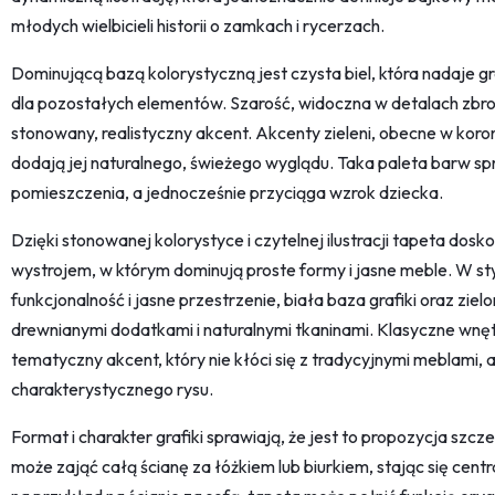
młodych wielbicieli historii o zamkach i rycerzach.
Dominującą bazą kolorystyczną jest czysta biel, która nadaje gr
dla pozostałych elementów. Szarość, widoczna w detalach zbr
stonowany, realistyczny akcent. Akcenty zieleni, obecne w koron
dodają jej naturalnego, świeżego wyglądu. Taka paleta barw sp
pomieszczenia, a jednocześnie przyciąga wzrok dziecka.
Dzięki stonowanej kolorystyce i czytelnej ilustracji tapeta do
wystrojem, w którym dominują proste formy i jasne meble. W s
funkcjonalność i jasne przestrzenie, biała baza grafiki oraz zie
drewnianymi dodatkami i naturalnymi tkaninami. Klasyczne wnętr
tematyczny akcent, który nie kłóci się z tradycyjnymi meblami,
charakterystycznego rysu.
Format i charakter grafiki sprawiają, że jest to propozycja szcz
może zająć całą ścianę za łóżkiem lub biurkiem, stając się cen