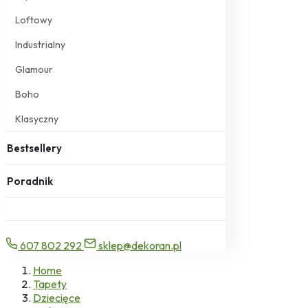
Loftowy
Industrialny
Glamour
Boho
Klasyczny
Bestsellery
Poradnik
607 802 292
sklep@dekoran.pl
Home
Tapety
Dziecięce