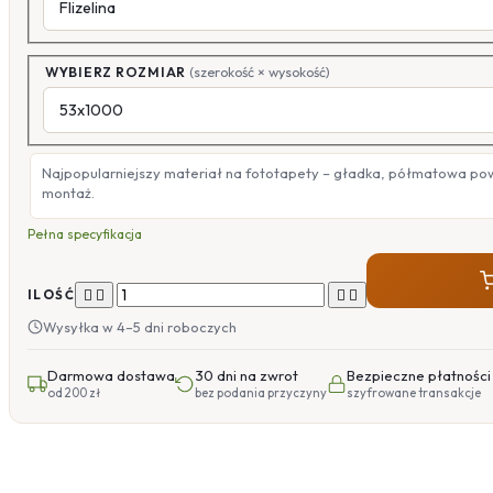
WYBIERZ ROZMIAR
(szerokość × wysokość)
Najpopularniejszy materiał na fototapety – gładka, półmatowa po
montaż.
Pełna specyfikacja




ILOŚĆ
Wysyłka w 4–5 dni roboczych
Darmowa dostawa
30 dni na zwrot
Bezpieczne płatności
od 200 zł
bez podania przyczyny
szyfrowane transakcje