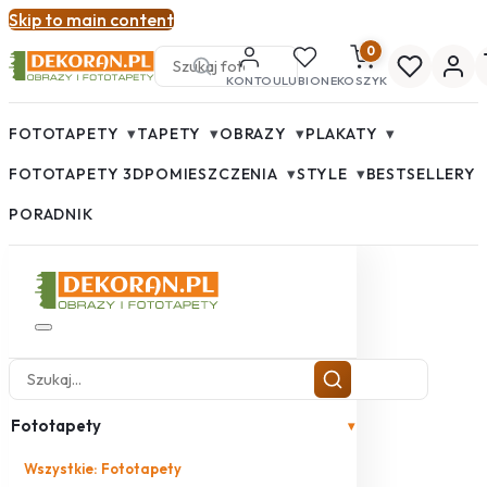
Skip to main content
0
KONTO
ULUBIONE
KOSZYK
▾
▾
▾
▾
FOTOTAPETY
TAPETY
OBRAZY
PLAKATY
▾
▾
FOTOTAPETY 3D
POMIESZCZENIA
STYLE
BESTSELLERY
PORADNIK
Fototapety
▾
Wszystkie: Fototapety