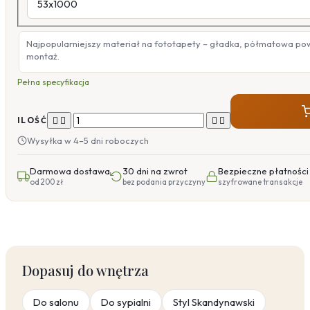
Najpopularniejszy materiał na fototapety – gładka, półmatowa po
montaż.
Pełna specyfikacja




ILOŚĆ
Wysyłka w 4–5 dni roboczych
Darmowa dostawa
30 dni na zwrot
Bezpieczne płatności
od 200 zł
bez podania przyczyny
szyfrowane transakcje
Dopasuj do wnętrza
Do salonu
Do sypialni
Styl Skandynawski