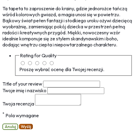
Ta tapeta to zaproszenie do krainy, gdzie jednorożce tańczą
wśród kolorowych gwiazd, a magia unosi się w powietrzu.
Bajkowy świat pełen fantazji i słodkiego uroku ożywi dziecięcą
wyobraźnię, zamieniając pokój dziecka w przestrzeń pełną
radości i kreatywnych przygód. Miękki, nowoczesny wzór
idealnie komponuje się ze stylem skandynawskim i boho,
dodając wnętrzu ciepła i niepowtarzalnego charakteru.
Rating for
Quality
Proszę wybrać ocenę dla Twojej recenzji.
Title of your review
Twoje imię i nazwisko
Twoja recenzja
*
Pola wymagane
Anuluj
Wyślij