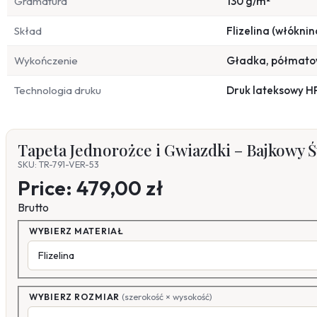
Gramatura
130 g/m²
Skład
Flizelina (włóknin
Wykończenie
Gładka, półmat
Technologia druku
Druk lateksowy H
Tapeta Jednorożce i Gwiazdki – Bajkowy Ś
SKU: TR-791-VER-53
Price:
479,00 zł
Brutto
WYBIERZ MATERIAŁ
WYBIERZ ROZMIAR
(szerokość × wysokość)