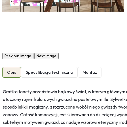
Previous image
Next image
Opis
Specyfikacja techniczna
Montaż
Grafika tapety przedstawia bajkowy świat, w którym głównym 
otoczony rojem kolorowych gwiazd na pastelowym tle. Sylwetk
sposób lekki i magiczny, a rozrzucone wokół niego gwiazdy twor
zabawy. Całość kompozycji jest skierowana do dziecięcej wyob
subtelnym motywem gwiazd, co nadaje wzorowi eteryczny i rad