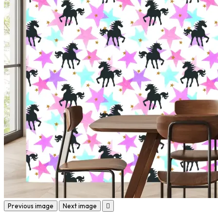
Previous image
Next image
