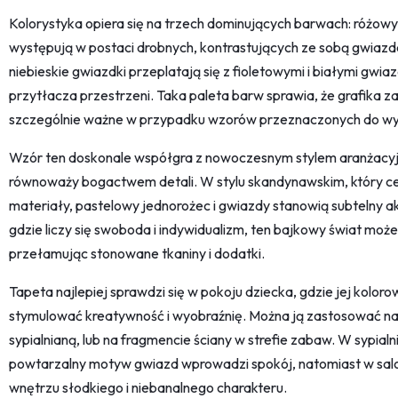
Kolorystyka opiera się na trzech dominujących barwach: różowym
występują w postaci drobnych, kontrastujących ze sobą gwiazde
niebieskie gwiazdki przeplatają się z fioletowymi i białymi gwi
przytłacza przestrzeni. Taka paleta barw sprawia, że grafika za
szczególnie ważne w przypadku wzorów przeznaczonych do w
Wzór ten doskonale współgra z nowoczesnym stylem aranżacyj
równoważy bogactwem detali. W stylu skandynawskim, który ceni
materiały, pastelowy jednorożec i gwiazdy stanowią subtelny a
gdzie liczy się swoboda i indywidualizm, ten bajkowy świat moż
przełamując stonowane tkaniny i dodatki.
Tapeta najlepiej sprawdzi się w pokoju dziecka, gdzie jej kolo
stymulować kreatywność i wyobraźnię. Można ją zastosować na c
sypialnianą, lub na fragmencie ściany w strefie zabaw. W sypialn
powtarzalny motyw gwiazd wprowadzi spokój, natomiast w saloni
wnętrzu słodkiego i niebanalnego charakteru.