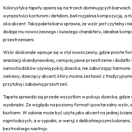
Kolorystyka tapety opiera się na trzech dominujących barwach: cz
wyrazistości konturom i detalom, biel rozjaśnia kompozycję, a 
oka akcent. Taka paleta barw sprawia, że wzór jest czytelny i n
dodaje mu nowoczesnego i świeżego charakteru, idealnie kompo
przestrzeniami.
Wzór doskonale wpisuje się w styl nowoczesny, gdzie proste for
aranżacji skandynawskiej, ceniącej jasne przestrzenie i dodatki
samochodzików ożywią pokój dziecka, nie zaburzając harmonii. 
ciekawy, dziecięcy akcent, który można zestawić z tradycyjnym
przytulną i zabawną przestrzeń.
Tapeta sprawdzi się przede wszystkim w pokoju dziecka, gdzie 
wyobraźni. Ze względu na poziomy format i powtarzalny wzór, d
biurkiem. W salonie może być użyta jako akcent na jednej ścian
najmłodszych, a w sypialni, w wersji z delikatniejszymi kolorami,
beztroskiego nastroju.