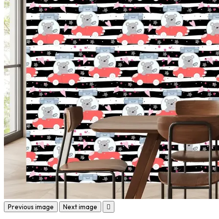
Previous image
Next image
