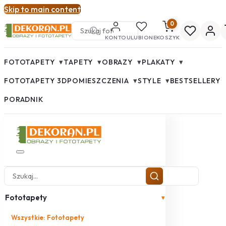
Skip to main content
0
KONTO
ULUBIONE
KOSZYK
▾
▾
▾
▾
FOTOTAPETY
TAPETY
OBRAZY
PLAKATY
▾
▾
FOTOTAPETY 3D
POMIESZCZENIA
STYLE
BESTSELLERY
PORADNIK
Fototapety
▾
Wszystkie: Fototapety