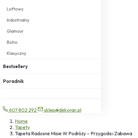
Loftowy
Industrialny
Glamour
Boho
Klasyczny
Bestsellery
Poradnik
607 802 292
sklep@dekoran.pl
Home
Tapety
Tapeta Radosne Misie W Podróży – Przygoda i Zabawa