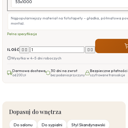
Najpopularniejszy materiał na fototapety – gładka, półmatowa po
montaż.
Pełna specyfikacja




ILOŚĆ
Wysyłka w 4–5 dni roboczych
Darmowa dostawa
30 dni na zwrot
Bezpieczne płatności
od 200 zł
bez podania przyczyny
szyfrowane transakcje
Dopasuj do wnętrza
Do salonu
Do sypialni
Styl Skandynawski