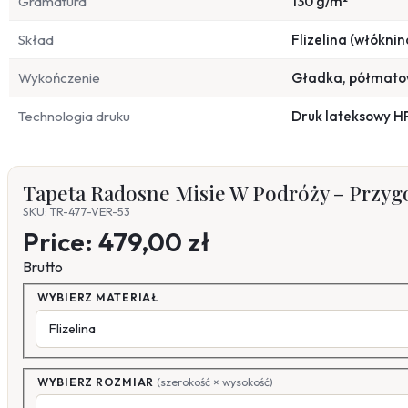
Gramatura
130 g/m²
Skład
Flizelina (włóknin
Wykończenie
Gładka, półmat
Technologia druku
Druk lateksowy H
Tapeta Radosne Misie W Podróży – Przygo
SKU: TR-477-VER-53
Price:
479,00 zł
Brutto
WYBIERZ MATERIAŁ
WYBIERZ ROZMIAR
(szerokość × wysokość)