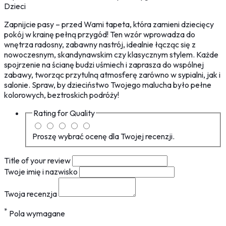
Dzieci
Zapnijcie pasy – przed Wami tapeta, która zamieni dziecięcy
pokój w krainę pełną przygód! Ten wzór wprowadza do
wnętrza radosny, zabawny nastrój, idealnie łącząc się z
nowoczesnym, skandynawskim czy klasycznym stylem. Każde
spojrzenie na ścianę budzi uśmiech i zaprasza do wspólnej
zabawy, tworząc przytulną atmosferę zarówno w sypialni, jak i
salonie. Spraw, by dzieciństwo Twojego malucha było pełne
kolorowych, beztroskich podróży!
Rating for
Quality
Proszę wybrać ocenę dla Twojej recenzji.
Title of your review
Twoje imię i nazwisko
Twoja recenzja
*
Pola wymagane