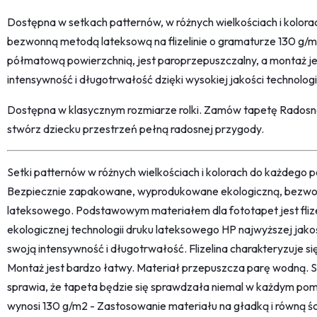
Dostępna w setkach patternów, w różnych wielkościach i kolora
bezwonną metodą lateksową na flizelinie o gramaturze 130 g/m2
półmatową powierzchnią, jest paroprzepuszczalny, a montaż je
intensywność i długotrwałość dzięki wysokiej jakości technologi
Dostępna w klasycznym rozmiarze rolki. Zamów tapetę Radosne
stwórz dziecku przestrzeń pełną radosnej przygody.
Setki patternów w różnych wielkościach i kolorach do każdego po
Bezpiecznie zapakowane, wyprodukowane ekologiczną, bezwon
lateksowego. Podstawowym materiałem dla fototapet jest fliz
ekologicznej technologii druku lateksowego HP najwyższej jako
swoją intensywność i długotrwałość. Flizelina charakteryzuje s
Montaż jest bardzo łatwy. Materiał przepuszcza parę wodną. 
sprawia, że tapeta będzie się sprawdzała niemal w każdym pom
wynosi 130 g/m2 - Zastosowanie materiału na gładką i równą śc