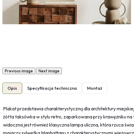
Previous image
Next image
Opis
Specyfikacja techniczna
Montaż
Plakat przedstawia charakterystyczną dla architektury miejskie
żółta taksówka w stylu retro, zaparkowana przy krawężniku na tl
widoczna jest również klasyczna lampa uliczna, która rzuca świat
majaczy sylwetka Manhattanu z charakterystycznymi wieżowca