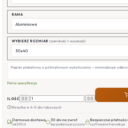
RAMA
WYBIERZ ROZMIAR
(szerokość × wysokość)
Papier plakatowy o półmatowym wykończeniu – minimalizuje odbicia
Pełna specyfikacja




ILOŚĆ
Wysyłka w 4–5 dni roboczych
Darmowa dostawa
30 dni na zwrot
Bezpieczne płatności
od 200 zł
bez podania przyczyny
szyfrowane transakcje