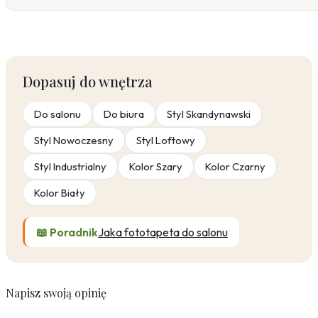
Dopasuj do wnętrza
Do salonu
Do biura
Styl Skandynawski
Styl Nowoczesny
Styl Loftowy
Styl Industrialny
Kolor Szary
Kolor Czarny
Kolor Biały
📖 Poradnik
Jaka fototapeta do salonu
Napisz swoją opinię