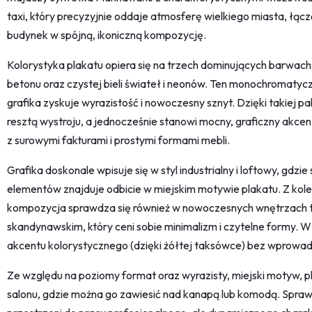
taxi, który precyzyjnie oddaje atmosferę wielkiego miasta, łącząc
budynek w spójną, ikoniczną kompozycję.
Kolorystyka plakatu opiera się na trzech dominujących barwach: 
betonu oraz czystej bieli świateł i neonów. Ten monochromatyc
grafika zyskuje wyrazistość i nowoczesny sznyt. Dzięki takiej pa
resztą wystroju, a jednocześnie stanowi mocny, graficzny akcen
z surowymi fakturami i prostymi formami mebli.
Grafika doskonale wpisuje się w styl industrialny i loftowy, gdz
elementów znajduje odbicie w miejskim motywie plakatu. Z kole
kompozycja sprawdza się również w nowoczesnych wnętrzach t
skandynawskim, który ceni sobie minimalizm i czytelne formy. W
akcentu kolorystycznego (dzięki żółtej taksówce) bez wprowa
Ze względu na poziomy format oraz wyrazisty, miejski motyw, 
salonu, gdzie można go zawiesić nad kanapą lub komodą. Sprawd