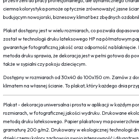
przestrzeni do pracy profesjonalnego, ale dynamicznego chara
ciemna kolorystyka pomoże optycznie zrównoważyć jasne ściany
budującym nowojorski, biznesowy klimat bez zbędnych ozdobn
Plakat dostępny jest w wielu rozmiarach, co pozwala dopasow
został w technologii druku lateksowego HP na półmatowym pa
gwarantuje fotograficzną jakość oraz odporność na blaknięcie.
metoda druku sprawia, że dekoracja jest w pełni gotowa do p
także w sypialni czy pokoju dziecięcym.
Dostępny w rozmiarach od 30x40 do 100x150 cm. Zamów z dost
klimatem na własnej ścianie. To plakat, który każdego dnia przyp
Plakat - dekoracja uniwersalna i prosta w aplikacji w każdym p
rozmiarach, w fotograficznej jakości wydruku. Drukowane ekol
metodą druku lateksowego. Papier plakatowy ma powierzchni
gramaturę 200 g/m2. Drukowany w ekologicznej technologii dr
dzięki czemu kolory zachowują swoją intensywność i długotrwa