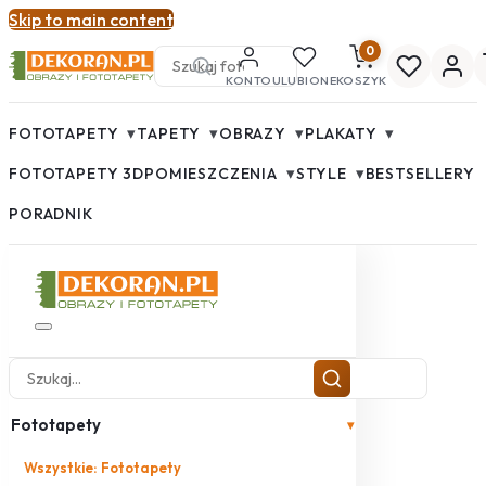
Skip to main content
0
KONTO
ULUBIONE
KOSZYK
▾
▾
▾
▾
FOTOTAPETY
TAPETY
OBRAZY
PLAKATY
▾
▾
FOTOTAPETY 3D
POMIESZCZENIA
STYLE
BESTSELLERY
PORADNIK
Fototapety
▾
Wszystkie: Fototapety