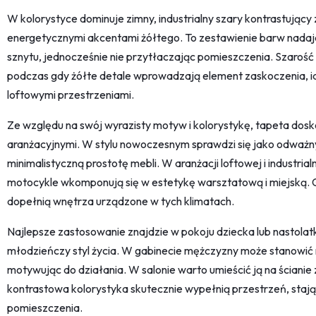
W kolorystyce dominuje zimny, industrialny szary kontrastujący
energetycznymi akcentami żółtego. To zestawienie barw nadaje
sznytu, jednocześnie nie przytłaczając pomieszczenia. Szarość i
podczas gdy żółte detale wprowadzają element zaskoczenia, id
loftowymi przestrzeniami.
Ze względu na swój wyrazisty motyw i kolorystykę, tapeta dosk
aranżacyjnymi. W stylu nowoczesnym sprawdzi się jako odważny
minimalistyczną prostotę mebli. W aranżacji loftowej i industrial
motocykle wkomponują się w estetykę warsztatową i miejską. Gra
dopełnią wnętrza urządzone w tych klimatach.
Najlepsze zastosowanie znajdzie w pokoju dziecka lub nastolatk
młodzieńczy styl życia. W gabinecie mężczyzny może stanowić 
motywując do działania. W salonie warto umieścić ją na ścianie
kontrastowa kolorystyka skutecznie wypełnią przestrzeń, sta
pomieszczenia.