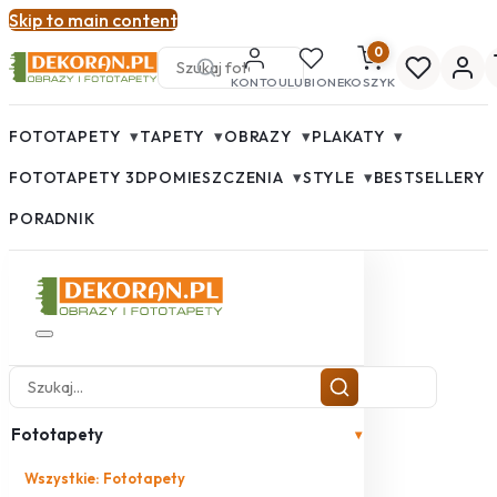
Skip to main content
0
KONTO
ULUBIONE
KOSZYK
▾
▾
▾
▾
FOTOTAPETY
TAPETY
OBRAZY
PLAKATY
▾
▾
FOTOTAPETY 3D
POMIESZCZENIA
STYLE
BESTSELLERY
PORADNIK
Fototapety
▾
Wszystkie: Fototapety