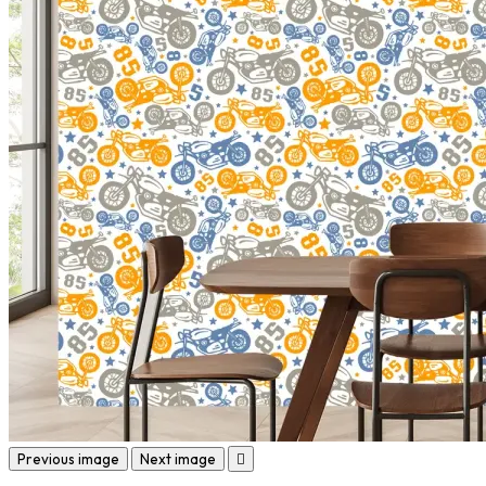
Previous image
Next image
