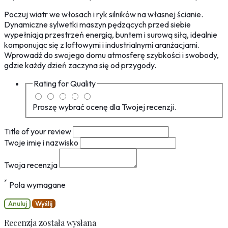
Poczuj wiatr we włosach i ryk silników na własnej ścianie.
Dynamiczne sylwetki maszyn pędzących przed siebie
wypełniają przestrzeń energią, buntem i surową siłą, idealnie
komponując się z loftowymi i industrialnymi aranżacjami.
Wprowadź do swojego domu atmosferę szybkości i swobody,
gdzie każdy dzień zaczyna się od przygody.
Rating for
Quality
Proszę wybrać ocenę dla Twojej recenzji.
Title of your review
Twoje imię i nazwisko
Twoja recenzja
*
Pola wymagane
Anuluj
Wyślij
Recenzja została wysłana