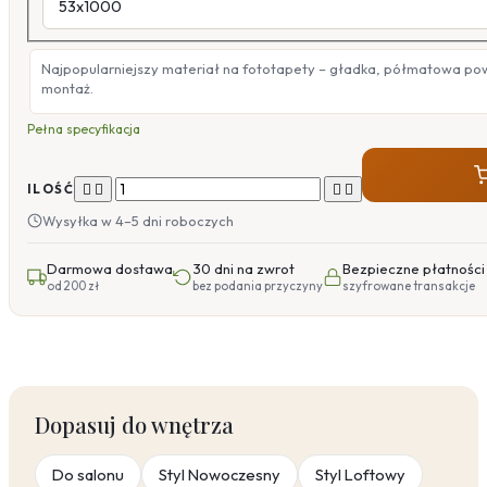
Najpopularniejszy materiał na fototapety – gładka, półmatowa po
montaż.
Pełna specyfikacja




ILOŚĆ
Wysyłka w 4–5 dni roboczych
Darmowa dostawa
30 dni na zwrot
Bezpieczne płatności
od 200 zł
bez podania przyczyny
szyfrowane transakcje
Dopasuj do wnętrza
Do salonu
Styl Nowoczesny
Styl Loftowy