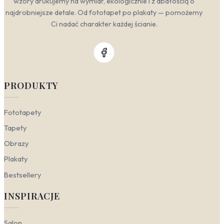
wzory drukujemy na wymiar, ekologicznie i z dbałością o
najdrobniejsze detale. Od fototapet po plakaty — pomożemy
Ci nadać charakter każdej ścianie.
PRODUKTY
Fototapety
Tapety
Obrazy
Plakaty
Bestsellery
INSPIRACJE
Salon