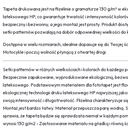
Tapeta drukowana jest na flizelinie o gramaturze 130 g/m² w eko
lateksowego HP, co gwarantuje trwałość i intensywność kolorów
bezpieczny i bezwonny, a jego montaż jest prosty. Produkt dostę
setki patternów pozwalają na dobór odpowiedniej wielkości do k
Dostępna w wielu rozmiarach, idealnie dopasuje się do Twojej 
Motocykle i poczuj wolność płynącą z otwartej drogi.
Setki patternów w różnych wielkościach i kolorach do każdego po
Bezpiecznie zapakowane, wyprodukowane ekologiczną, bezwon
lateksowego. Podstawowym materiałem dla fototapet jest fliz
ekologicznej technologii druku lateksowego HP najwyższej jako
swoją intensywność i długotrwałość. Flizelina charakteryzuje s
Montaż jest bardzo łatwy. Materiał przepuszcza parę wodną. 
sprawia, że tapeta będzie się sprawdzała niemal w każdym pom
wynosi 130 g/m2 - Zastosowanie materiału na gładką i równą śc