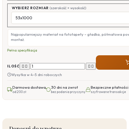
WYBIERZ ROZMIAR
(szerokość × wysokość)
Najpopularniejszy materiał na fototapety – gładka, półmatowa po
montaż.
Pełna specyfikacja




ILOŚĆ
Wysyłka w 4–5 dni roboczych
Darmowa dostawa
30 dni na zwrot
Bezpieczne płatności
od 200 zł
bez podania przyczyny
szyfrowane transakcje
Dopasuj do wnętrza