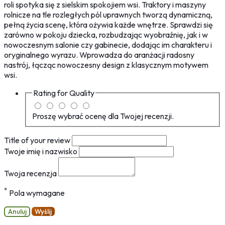
roli spotyka się z sielskim spokojiem wsi. Traktory i maszyny
rolnicze na tle rozległych pól uprawnych tworzą dynamiczną,
pełną życia scenę, która ożywia każde wnętrze. Sprawdzi się
zarówno w pokoju dziecka, rozbudzając wyobraźnię, jak i w
nowoczesnym salonie czy gabinecie, dodając im charakteru i
oryginalnego wyrazu. Wprowadza do aranżacji radosny
nastrój, łącząc nowoczesny design z klasycznym motywem
wsi.
Rating for
Quality
Proszę wybrać ocenę dla Twojej recenzji.
Title of your review
Twoje imię i nazwisko
Twoja recenzja
*
Pola wymagane
Anuluj
Wyślij