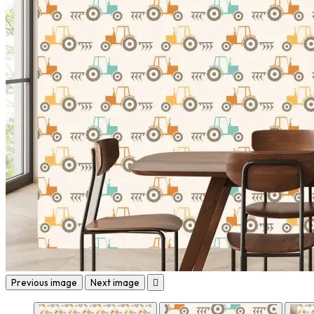
Previous image
Next image
