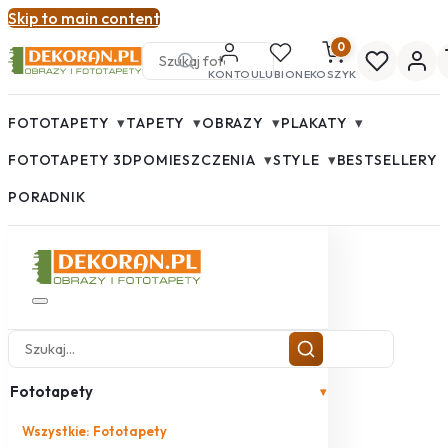
Skip to main content
0
KONTO
ULUBIONE
KOSZYK
▾
▾
▾
▾
FOTOTAPETY
TAPETY
OBRAZY
PLAKATY
▾
▾
FOTOTAPETY 3D
POMIESZCZENIA
STYLE
BESTSELLERY
PORADNIK
Fototapety
▾
Wszystkie: Fototapety