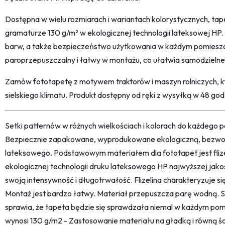
Dostępna w wielu rozmiarach i wariantach kolorystycznych, tapet
gramaturze 130 g/m² w ekologicznej technologii lateksowej HP.
barw, a także bezpieczeństwo użytkowania w każdym pomieszcz
paroprzepuszczalny i łatwy w montażu, co ułatwia samodzielne 
Zamów fototapetę z motywem traktorów i maszyn rolniczych, kt
sielskiego klimatu. Produkt dostępny od ręki z wysyłką w 48 god
Setki patternów w różnych wielkościach i kolorach do każdego po
Bezpiecznie zapakowane, wyprodukowane ekologiczną, bezwon
lateksowego. Podstawowym materiałem dla fototapet jest fliz
ekologicznej technologii druku lateksowego HP najwyższej jako
swoją intensywność i długotrwałość. Flizelina charakteryzuje s
Montaż jest bardzo łatwy. Materiał przepuszcza parę wodną. 
sprawia, że tapeta będzie się sprawdzała niemal w każdym pom
wynosi 130 g/m2 - Zastosowanie materiału na gładką i równą śc