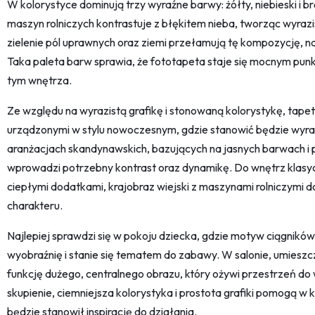
W kolorystyce dominują trzy wyraźne barwy: żółty, niebieski i 
maszyn rolniczych kontrastuje z błękitem nieba, tworząc wyrazi
zielenie pól uprawnych oraz ziemi przełamują tę kompozycję, na
Taka paleta barw sprawia, że fototapeta staje się mocnym punk
tym wnętrza.
Ze względu na wyrazistą grafikę i stonowaną kolorystykę, tap
urządzonymi w stylu nowoczesnym, gdzie stanowić będzie wyraz
aranżacjach skandynawskich, bazujących na jasnych barwach i p
wprowadzi potrzebny kontrast oraz dynamikę. Do wnętrz klasyc
ciepłymi dodatkami, krajobraz wiejski z maszynami rolniczymi 
charakteru.
Najlepiej sprawdzi się w pokoju dziecka, gdzie motyw ciągnikó
wyobraźnię i stanie się tematem do zabawy. W salonie, umieszcz
funkcję dużego, centralnego obrazu, który ożywi przestrzeń do 
skupienie, ciemniejsza kolorystyka i prostota grafiki pomogą w k
będzie stanowił inspirację do działania.