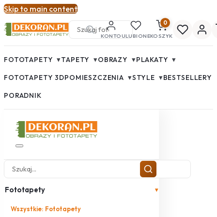
Skip to main content
0
KONTO
ULUBIONE
KOSZYK
▾
▾
▾
▾
FOTOTAPETY
TAPETY
OBRAZY
PLAKATY
▾
▾
FOTOTAPETY 3D
POMIESZCZENIA
STYLE
BESTSELLERY
PORADNIK
Fototapety
▾
Wszystkie: Fototapety