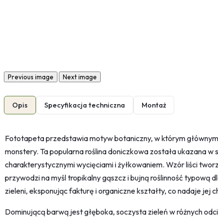
Previous image
Next image
Opis
Specyfikacja techniczna
Montaż
Fototapeta przedstawia motyw botaniczny, w którym głównym e
monstery. Ta popularna roślina doniczkowa została ukazana w sp
charakterystycznymi wycięciami i żyłkowaniem. Wzór liści tworz
przywodzi na myśl tropikalny gąszcz i bujną roślinność typową dl
zieleni, eksponując fakturę i organiczne kształty, co nadaje jej c
Dominującą barwą jest głęboka, soczysta zieleń w różnych odcie