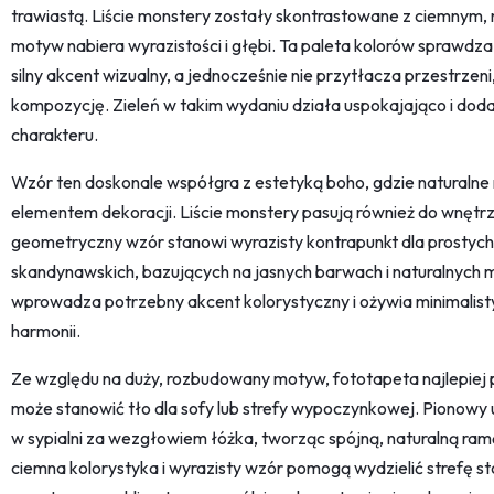
trawiastą. Liście monstery zostały skontrastowane z ciemnym, 
motyw nabiera wyrazistości i głębi. Ta paleta kolorów sprawdza
silny akcent wizualny, a jednocześnie nie przytłacza przestrzen
kompozycję. Zieleń w takim wydaniu działa uspokajająco i dod
charakteru.
Wzór ten doskonale współgra z estetyką boho, gdzie naturalne
elementem dekoracji. Liście monstery pasują również do wnętr
geometryczny wzór stanowi wyrazisty kontrapunkt dla prostych
skandynawskich, bazujących na jasnych barwach i naturalnych 
wprowadza potrzebny akcent kolorystyczny i ożywia minimalisty
harmonii.
Ze względu na duży, rozbudowany motyw, fototapeta najlepiej pr
może stanowić tło dla sofy lub strefy wypoczynkowej. Pionowy uk
w sypialni za wezgłowiem łóżka, tworząc spójną, naturalną ramę 
ciemna kolorystyka i wyrazisty wzór pomogą wydzielić strefę st