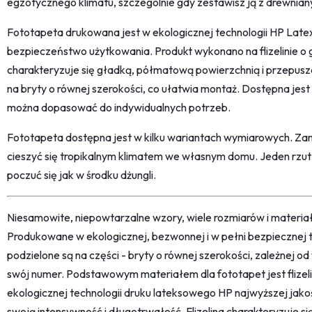
egzotycznego klimatu, szczególnie gdy zestawisz ją z drewnian
Fototapeta drukowana jest w ekologicznej technologii HP Latex
bezpieczeństwo użytkowania. Produkt wykonano na flizelinie o 
charakteryzuje się gładką, półmatową powierzchnią i przepusz
na bryty o równej szerokości, co ułatwia montaż. Dostępna jest
można dopasować do indywidualnych potrzeb.
Fototapeta dostępna jest w kilku wariantach wymiarowych. Za
cieszyć się tropikalnym klimatem we własnym domu. Jeden rzut o
poczuć się jak w środku dżungli.
Niesamowite, niepowtarzalne wzory, wiele rozmiarów i materi
Produkowane w ekologicznej, bezwonnej i w pełni bezpiecznej 
podzielone są na części - bryty o równej szerokości, zależnej 
swój numer. Podstawowym materiałem dla fototapet jest flize
ekologicznej technologii druku lateksowego HP najwyższej jako
swoją intensywność i długotrwałość. Flizelina charakteryzuje s