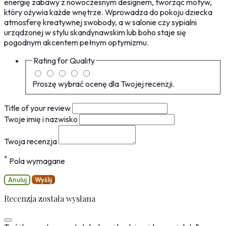
energię zabawy z nowoczesnym designem, tworząc motyw,
który ożywia każde wnętrze. Wprowadza do pokoju dziecka
atmosferę kreatywnej swobody, a w salonie czy sypialni
urządzonej w stylu skandynawskim lub boho staje się
pogodnym akcentem pełnym optymizmu.
Rating for
Quality
Proszę wybrać ocenę dla Twojej recenzji.
Title of your review
Twoje imię i nazwisko
Twoja recenzja
*
Pola wymagane
Anuluj
Wyślij
Recenzja została wysłana