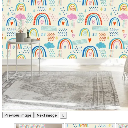
Previous image
Next image
