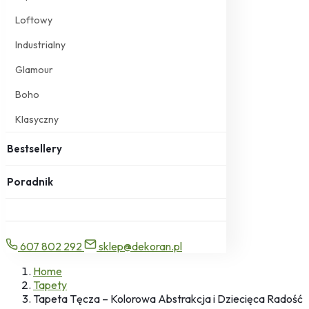
Loftowy
Industrialny
Glamour
Boho
Klasyczny
Bestsellery
Poradnik
607 802 292
sklep@dekoran.pl
Home
Tapety
Tapeta Tęcza – Kolorowa Abstrakcja i Dziecięca Radość