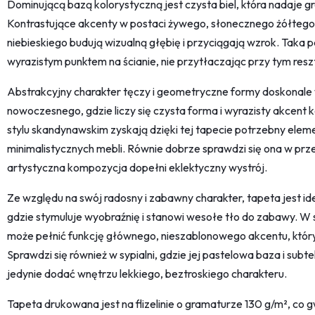
Dominującą bazą kolorystyczną jest czysta biel, która nadaje gra
Kontrastujące akcenty w postaci żywego, słonecznego żółtego
niebieskiego budują wizualną głębię i przyciągają wzrok. Taka p
wyrazistym punktem na ścianie, nie przytłaczając przy tym reszt
Abstrakcyjny charakter tęczy i geometryczne formy doskonale w
nowoczesnego, gdzie liczy się czysta forma i wyrazisty akcent
stylu skandynawskim zyskają dzięki tej tapecie potrzebny elem
minimalistycznych mebli. Równie dobrze sprawdzi się ona w prz
artystyczna kompozycja dopełni eklektyczny wystrój.
Ze względu na swój radosny i zabawny charakter, tapeta jest 
gdzie stymuluje wyobraźnię i stanowi wesołe tło do zabawy. W s
może pełnić funkcję głównego, nieszablonowego akcentu, który
Sprawdzi się również w sypialni, gdzie jej pastelowa baza i subt
jedynie dodać wnętrzu lekkiego, beztroskiego charakteru.
Tapeta drukowana jest na flizelinie o gramaturze 130 g/m², co