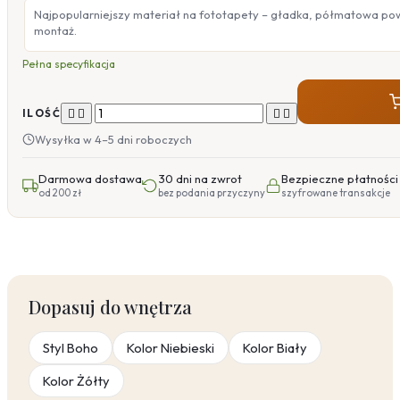
Najpopularniejszy materiał na fototapety – gładka, półmatowa po
montaż.
Pełna specyfikacja




ILOŚĆ
Wysyłka w 4–5 dni roboczych
Darmowa dostawa
30 dni na zwrot
Bezpieczne płatności
od 200 zł
bez podania przyczyny
szyfrowane transakcje
Dopasuj do wnętrza
Styl Boho
Kolor Niebieski
Kolor Biały
Kolor Żółty