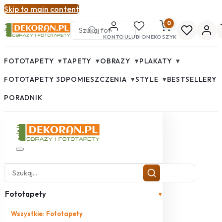
Skip to main content
0
KONTO
ULUBIONE
KOSZYK
▾
▾
▾
▾
FOTOTAPETY
TAPETY
OBRAZY
PLAKATY
▾
▾
FOTOTAPETY 3D
POMIESZCZENIA
STYLE
BESTSELLERY
PORADNIK
Fototapety
▾
Wszystkie: Fototapety