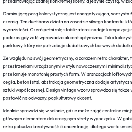
przedstawiając żadnej konkretnej sceny, a jedynie czystą, wizu
Dominującą parą kolorystyczną jest energetyzująca, soczysta 
czernią. Ten duet barw działa na zasadzie silnego kontrastu, kt
wyrazistości. Czerń pełni rolę stabilizatora i nadaje kompozyc
podczas gdy żółć wprowadza akcent optymizmu. Taka koloryst
punktowy, który nie potrzebuje dodatkowych barwnych dodatk
Ze względu na swój geometryczny, a zarazem retro charakter, 
przestrzeniami urządzonymi w stylu nowoczesnym i minimalisty
przełamuje monotonię prostych form. W aranżacjach loftowych i
cegła, beton i stal, abstrakcja geometryczna dodaje artystycz
sztuki współczesnej. Design vintage wzoru sprawdza się także
postawić na odważny, popkulturowy akcent.
Idealnie sprawdzi się w salonie, gdzie może zająć centralne miej
głównym elementem dekoracyjnym strefy wypoczynku. W gabinec
retro pobudza kreatywność i koncentrację, dlatego warto umieśc