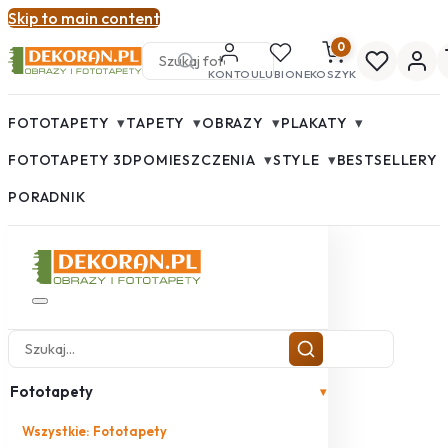
Skip to main content
0
KONTO
ULUBIONE
KOSZYK
▾
▾
▾
▾
FOTOTAPETY
TAPETY
OBRAZY
PLAKATY
▾
▾
FOTOTAPETY 3D
POMIESZCZENIA
STYLE
BESTSELLERY
PORADNIK
Fototapety
▾
Wszystkie: Fototapety