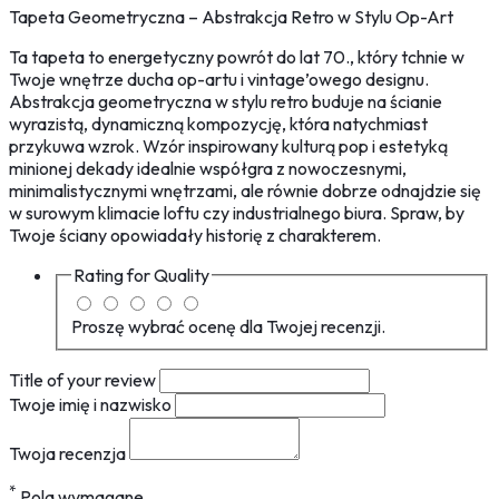
Tapeta Geometryczna – Abstrakcja Retro w Stylu Op-Art
Ta tapeta to energetyczny powrót do lat 70., który tchnie w
Twoje wnętrze ducha op-artu i vintage’owego designu.
Abstrakcja geometryczna w stylu retro buduje na ścianie
wyrazistą, dynamiczną kompozycję, która natychmiast
przykuwa wzrok. Wzór inspirowany kulturą pop i estetyką
minionej dekady idealnie współgra z nowoczesnymi,
minimalistycznymi wnętrzami, ale równie dobrze odnajdzie się
w surowym klimacie loftu czy industrialnego biura. Spraw, by
Twoje ściany opowiadały historię z charakterem.
Rating for
Quality
Proszę wybrać ocenę dla Twojej recenzji.
Title of your review
Twoje imię i nazwisko
Twoja recenzja
*
Pola wymagane