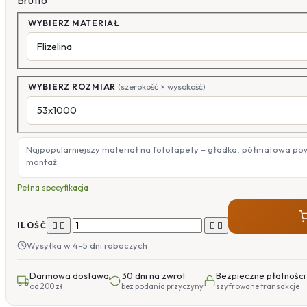
Brutto
WYBIERZ MATERIAŁ
WYBIERZ ROZMIAR
(szerokość × wysokość)
Najpopularniejszy materiał na fototapety – gładka, półmatowa po
montaż.
Pełna specyfikacja




ILOŚĆ
Wysyłka w 4–5 dni roboczych
Darmowa dostawa
30 dni na zwrot
Bezpieczne płatności
od 200 zł
bez podania przyczyny
szyfrowane transakcje