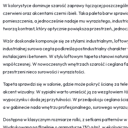
W kolorystyce dominuje szarość zaprawy łączącej poszczegól
czerwieni oraz akcentami czerni i bieli. Taka paleta barw sprawi
pomieszczenia, a jednocześnie nadaje mu wyrazistego, industri
tworzą kontrast, który optycznie powiększa przestrzeń, jednocz
Wzór doskonale komponuje się ze stylami: industrialnym, loft
industrialnej surowa cegła podkreśla postindustrialny charakte
instalacjami i betonem. W stylu loftowym tapeta stanowi naturaln
współczesnej. W nowoczesnych wnętrzach szarość i ceglana fa
przestrzeni nieco surowości i wyrazistości.
Tapeta sprawdzi się w salonie, gdzie może pokryć ścianę za te
akcent wizualny. W sypialni warto umieścić ją za wezgłowiem łóż
wypoczynku i doda jej przytulności. W przedpokoju ceglana ści
a w gabinecie nada wnętrzu profesjonalnego, surowego wyrazu,
Dostępna w klasycznym rozmiarze rolki, z setkami patternów w r
Wydrukowana na flizelinie o gramaturze 130 g/m², w ekologiczn