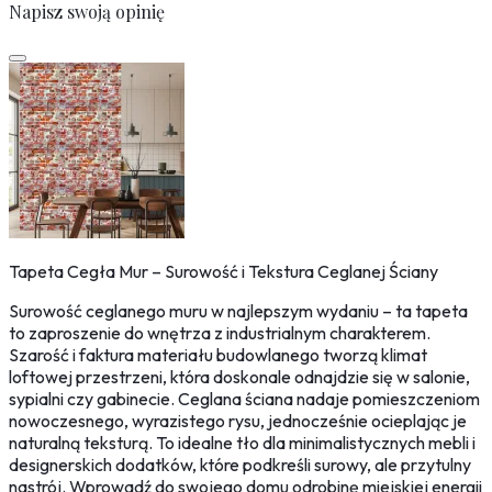
Napisz swoją opinię
Tapeta Cegła Mur – Surowość i Tekstura Ceglanej Ściany
Surowość ceglanego muru w najlepszym wydaniu – ta tapeta
to zaproszenie do wnętrza z industrialnym charakterem.
Szarość i faktura materiału budowlanego tworzą klimat
loftowej przestrzeni, która doskonale odnajdzie się w salonie,
sypialni czy gabinecie. Ceglana ściana nadaje pomieszczeniom
nowoczesnego, wyrazistego rysu, jednocześnie ocieplając je
naturalną teksturą. To idealne tło dla minimalistycznych mebli i
designerskich dodatków, które podkreśli surowy, ale przytulny
nastrój. Wprowadź do swojego domu odrobinę miejskiej energii