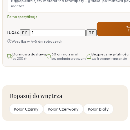
Najpopularniejszy materiał na fototapety – gładka, półmatowa po
montaż.
Pełna specyfikacja




ILOŚĆ
Wysyłka w 4–5 dni roboczych
Darmowa dostawa
30 dni na zwrot
Bezpieczne płatności
od 200 zł
bez podania przyczyny
szyfrowane transakcje
Dopasuj do wnętrza
Kolor Czarny
Kolor Czerwony
Kolor Biały