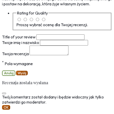
i postaw na dekorację, która żyje własnym życiem.
Rating for
Quality
Proszę wybrać ocenę dla Twojej recenzji.
Title of your review
Twoje imię i nazwisko
Twoja recenzja
*
Pola wymagane
Anuluj
Wyślij
Recenzja została wysłana
Twój komentarz został dodany i będzie widoczny jak tylko
zatwierdzi go moderator.
OK