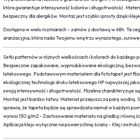
która gwarantuje intensywność kolorów i długotrwałość. Materi
bezpieczny dla alergików. Montaż jest szybki i prosty dzięki klej
Dostępna w wielu rozmiarach – zamów z dostawą w 48h. Ta ceg
aranżacyjna, która nada Twojemu wnętrzu wyrazistego, surowe
Setki patternów w różnych wielkościach i kolorach do każdego po
Bezpiecznie zapakowane, wyprodukowane ekologiczną, bezwon
lateksowego. Podstawowym materiałem dla fototapet jest fliz
ekologicznej technologii druku lateksowego HP najwyższej jako
swoją intensywność i długotrwałość. Flizelina charakteryzuje s
Montaż jest bardzo łatwy. Materiał przepuszcza parę wodną. 
sprawia, że tapeta będzie się sprawdzała niemal w każdym pom
wynosi 130 g/m2 - Zastosowanie materiału na gładką i równą śc
Aplikacja kleju wyłącznie na powierzchnię ściany - Klej i instru