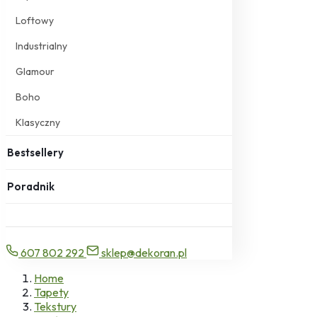
Loftowy
Industrialny
Glamour
Boho
Klasyczny
Bestsellery
Poradnik
607 802 292
sklep@dekoran.pl
Home
Tapety
Tekstury