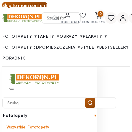
Skip to main content
0
KONTO
ULUBIONE
KOSZYK
▾
▾
▾
▾
FOTOTAPETY
TAPETY
OBRAZY
PLAKATY
▾
▾
FOTOTAPETY 3D
POMIESZCZENIA
STYLE
BESTSELLERY
PORADNIK
Fototapety
▾
Wszystkie: Fototapety