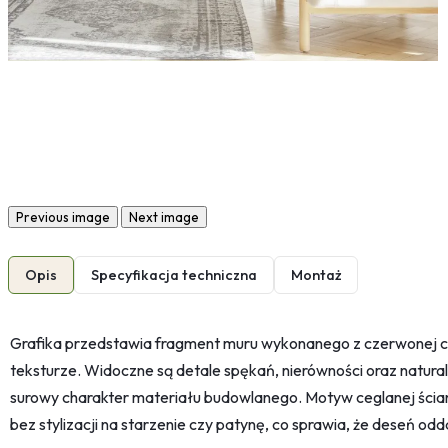
Previous image
Next image
Opis
Specyfikacja techniczna
Montaż
Grafika przedstawia fragment muru wykonanego z czerwonej ce
teksturze. Widoczne są detale spękań, nierówności oraz natural
surowy charakter materiału budowlanego. Motyw ceglanej ścian
bez stylizacji na starzenie czy patynę, co sprawia, że deseń od