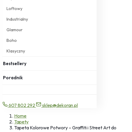
Loftowy
Industrialny
Glamour
Boho
Klasyczny
Bestsellery
Poradnik
607 802 292
sklep@dekoran.pl
Home
Tapety
Tapeta Kolorowe Potwory – Graffiti i Street Art do