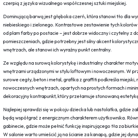
czerpią z języka wizualnego współczesnej sztuki miejskiej.
Dominującą barwą jest głęboka czerń, która stanowi tło dla w
niebieskiego i zielonego. Kontrastowe zestawienie tych kolorów
od plam farby po postacie – jest dobrze widoczny i czytelny z 
pomieszczeniach, gdzie potrzebny jest silny akcent kolorystyczn
wnętrzach, ale stanowi ich wyraźny punkt centralny.
Ze względu na surową kolorystykę i industrialny charakter mot
wnętrzami urządzonymi w stylu loftowym i nowoczesnym. W prze
surowe cegły, beton i metal, grafika z graffiti podkreśla miejski
nowoczesnych wnętrzach, opartych na prostych formach i mini
dekoracyjny kontrapunkt, który przełamuje stonowaną estetyk
Najlepiej sprawdzi się w pokoju dziecka lub nastolatka, gdzie
będą współgrać z energicznym charakterem użytkownika. Równie
gabinecie, gdzie może pełnić funkcję inspirującego tła za biur
W salonie warto umieścić ją na ścianie za kanapą, gdzie jej d