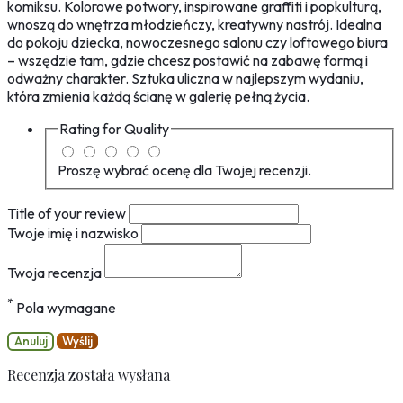
komiksu. Kolorowe potwory, inspirowane graffiti i popkulturą,
wnoszą do wnętrza młodzieńczy, kreatywny nastrój. Idealna
do pokoju dziecka, nowoczesnego salonu czy loftowego biura
– wszędzie tam, gdzie chcesz postawić na zabawę formą i
odważny charakter. Sztuka uliczna w najlepszym wydaniu,
która zmienia każdą ścianę w galerię pełną życia.
Rating for
Quality
Proszę wybrać ocenę dla Twojej recenzji.
Title of your review
Twoje imię i nazwisko
Twoja recenzja
*
Pola wymagane
Anuluj
Wyślij
Recenzja została wysłana