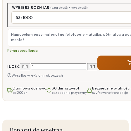
WYBIERZ ROZMIAR
(szerokość × wysokość)
Najpopularniejszy materiał na fototapety – gładka, półmatowa po
montaż.
Pełna specyfikacja




ILOŚĆ
Wysyłka w 4–5 dni roboczych
Darmowa dostawa
30 dni na zwrot
Bezpieczne płatności
od 200 zł
bez podania przyczyny
szyfrowane transakcje
Dopasuj do wnętrza