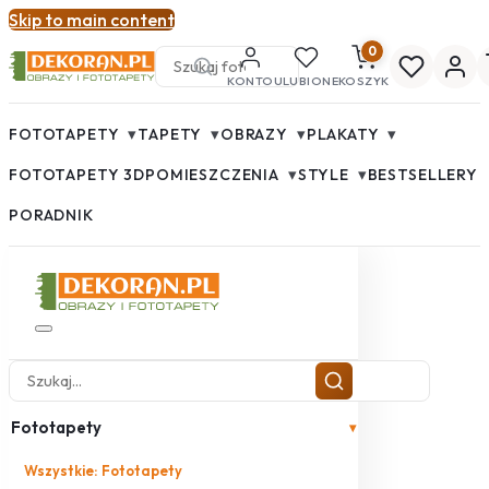
Skip to main content
0
KONTO
ULUBIONE
KOSZYK
▾
▾
▾
▾
FOTOTAPETY
TAPETY
OBRAZY
PLAKATY
▾
▾
FOTOTAPETY 3D
POMIESZCZENIA
STYLE
BESTSELLERY
PORADNIK
Fototapety
▾
Wszystkie: Fototapety